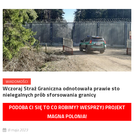
WIADOMOŚCI
Wczoraj Straż Graniczna odnotowała prawie sto
nielegalnych prób sforsowania granicy
PODOBA CI SIĘ TO CO ROBIMY? WESPRZYJ PROJEKT
MAGNA POLONIA!
8 maja 2023