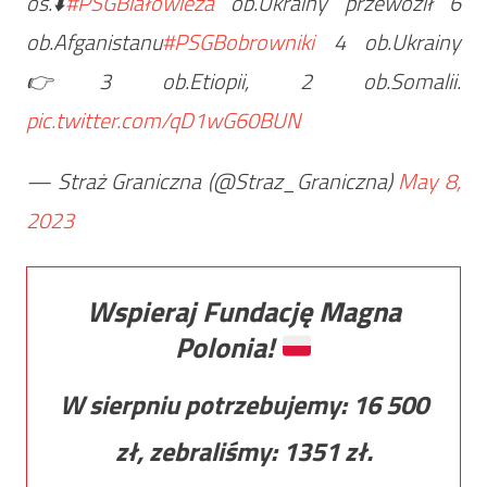
os.⬇️
#PSGBiałowieża
ob.Ukrainy przewoził 6
ob.Afganistanu
#PSGBobrowniki
4 ob.Ukrainy
👉3 ob.Etiopii, 2 ob.Somalii.
pic.twitter.com/qD1wG60BUN
— Straż Graniczna (@Straz_Graniczna)
May 8,
2023
Wspieraj Fundację Magna
Polonia!
W sierpniu potrzebujemy:
16 500
zł, zebraliśmy:
1351
zł.