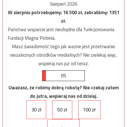
Sierpień 2026
W sierpniu potrzebujemy:
16 500
zł, zebraliśmy:
1351
zł.
Państwa wsparcie jest niezbędne dla funkcjonowania
Fundacji Magna Polonia.
Masz świadomość tego jak ważne jest przetrwanie
niezależnych ośrodków medialnych? Nie zwlekaj więc,
wspieraj nas już od teraz.
8%
Uważasz, że robimy dobrą robotę? Nie czekaj zatem
do jutra, wspieraj nas od dzisiaj.
30 zł
50 zł
100 zł