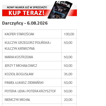
Darczyńcy - 6.08.2026
KACPER STAROŚCIAK
100,00
KULCZYK GRZEGORZ POLIŃSKA i
50,00
KULCZYK KATARZYNA
MARIA KOSTRZEWA
50,00
JERZY T MICHAJŁOWICZ
50,00
KOZIOŁ BOGUSŁAW
35,00
PAWEŁ ŁUKASZ ZIEMIAŃSKI
50,00
POTERA LIDIA i POTERA KRZYSZTOF
50,00
NIEMCZYK MICHAŁ
20,00