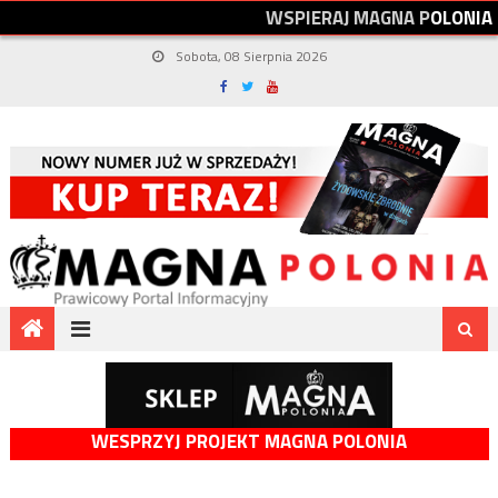
W
S
P
I
E
R
A
J
M
A
G
N
A
P
O
L
O
N
I
A
Sobota, 08 Sierpnia 2026
WESPRZYJ PROJEKT MAGNA POLONIA