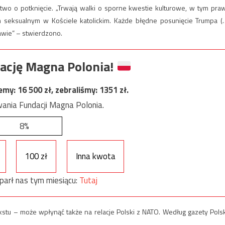
łatwo o potknięcie. „Trwają walki o sporne kwestie kulturowe, w tym pra
 seksualnym w Kościele katolickim. Każde błędne posunięcie Trumpa (
wie” – stwierdzono.
ację Magna Polonia!
jemy:
16 500
zł, zebraliśmy:
1351
zł.
ania Fundacji Magna Polonia.
8%
100 zł
Inna kwota
parł nas tym miesiącu:
Tutaj
tu – może wpłynąć także na relacje Polski z NATO. Według gazety Pols