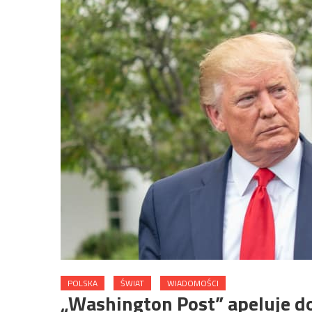
POLSKA
ŚWIAT
WIADOMOŚCI
„Washington Post” apeluje d