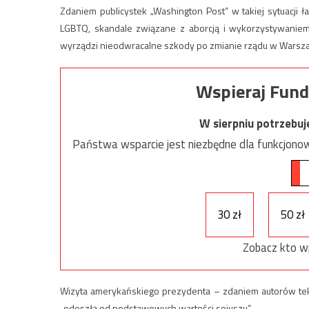
Zdaniem publicystek „Washington Post” w takiej sytuacji 
LGBTQ, skandale związane z aborcją i wykorzystywaniem
wyrządzi nieodwracalne szkody po zmianie rządu w Warsza
Wspieraj Fund
W sierpniu potrzebu
Państwa wsparcie jest niezbędne dla funkcjonow
30 zł
50 zł
Zobacz kto w
Wizyta amerykańskiego prezydenta – zdaniem autorów teks
„odeszła od podstawowych wartości sojuszu”.