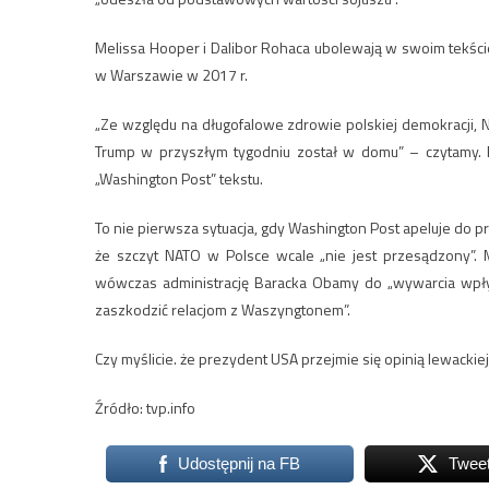
Melissa Hooper i Dalibor Rohaca ubolewają w swoim tekśc
w Warszawie w 2017 r.
„Ze względu na długofalowe zdrowie polskiej demokracji, 
Trump w przyszłym tygodniu został w domu” – czytamy. 
„Washington Post” tekstu.
To nie pierwsza sytuacja, gdy Washington Post apeluje do p
że szczyt NATO w Polsce wcale „nie jest przesądzony”. 
wówczas administrację Baracka Obamy do „wywarcia wpływ
zaszkodzić relacjom z Waszyngtonem”.
Czy myślicie. że prezydent USA przejmie się opinią lewackie
Źródło: tvp.info
Udostępnij na FB
Twee