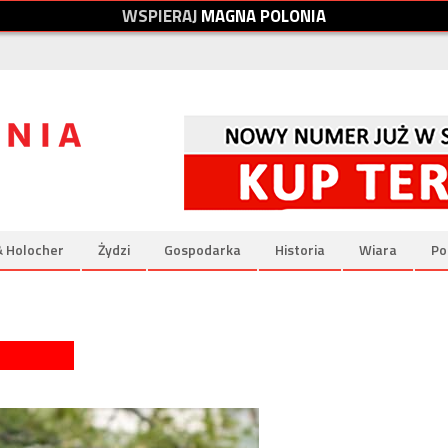
W
S
P
I
E
R
A
J
M
A
G
N
A
P
O
L
O
N
I
A
& Holocher
Żydzi
Gospodarka
Historia
Wiara
Po