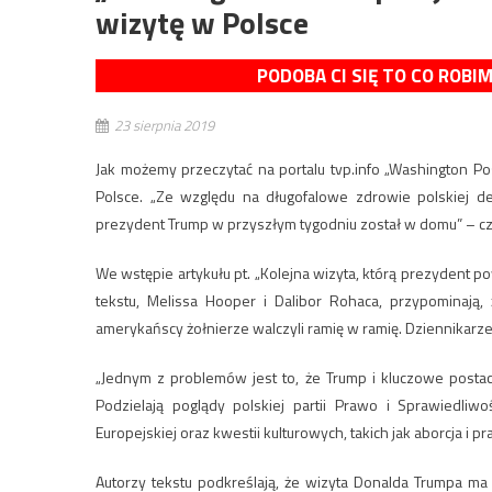
wizytę w Polsce
PODOBA CI SIĘ TO CO ROBI
23 sierpnia 2019
Jak możemy przeczytać na portalu tvp.info „Washington P
Polsce. „Ze względu na długofalowe zdrowie polskiej de
prezydent Trump w przyszłym tygodniu został w domu” – c
We wstępie artykułu pt. „Kolejna wizyta, którą prezydent 
tekstu, Melissa Hooper i Dalibor Rohaca, przypominają, 
amerykańscy żołnierze walczyli ramię w ramię. Dziennikarz
„Jednym z problemów jest to, że Trump i kluczowe postac
Podzielają poglądy polskiej partii Prawo i Sprawiedliwo
Europejskiej oraz kwestii kulturowych, takich jak aborcja i 
Autorzy tekstu podkreślają, że wizyta Donalda Trumpa ma