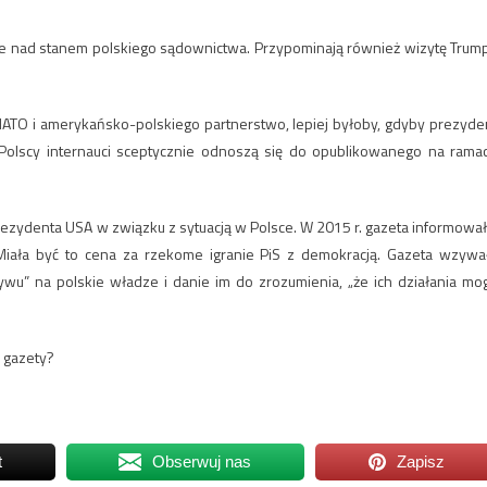
ie nad stanem polskiego sądownictwa. Przypominają również wizytę Trum
NATO i amerykańsko-polskiego partnerstwo, lepiej byłoby, gdyby prezyde
Polscy internauci sceptycznie odnoszą się do opublikowanego na rama
rezydenta USA w związku z sytuacją w Polsce. W 2015 r. gazeta informował
Miała być to cena za rzekome igranie PiS z demokracją. Gazeta wzywa
u” na polskie władze i danie im do zrozumienia, „że ich działania mo
j gazety?
t
Obserwuj nas
Zapisz