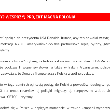
MY? WESPRZYJ PROJEKT MAGNA POLONIA!
ost” apeluje do prezydenta USA Donalda Trumpa, aby ten odwołał wizytę
mokracji, NATO i amerykańsko-polskie partnerstwo lepiej byłoby, gdy
zytamy.
powinien odwołać” czytamy, że Polska jest ważnym sojusznikiem USA. Autor
że podczas II wojny światowej, a także w Iraku i Afganistanie, polscy
e zauważają, że Donalda Trumpa łączą z Polską wspólne poglądy.
ie w jego administracji czują pociąg do Polski z powodów ideologicznyc
ść na temat restrykcyjnej polityki imigracyjnej, sceptycyzmu wobec Un
prawa LGBTQ” – czytamy.
 odbyć się w Polsce w napiętym momencie, w trakcie kampanii wyborcze