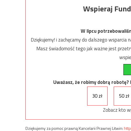
Wspieraj Fund
W lipcu potrzebowaliś
Dziękujemy! i zachęcamy do dalszego wsparcia na
Masz świadomość tego jak ważne jest przetrw
wspie
Uważasz, że robimy dobrą robotę? Ni
30 zł
50 zł
Zobacz kto w
Dziękujemy za pomoc prawną Kancelarii Prawnej Litwin:
http