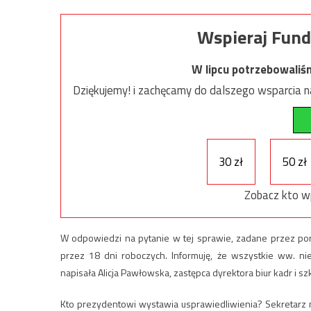
Wspieraj Fund
W lipcu potrzebowaliś
Dziękujemy! i zachęcamy do dalszego wsparcia na
30 zł
50 zł
Zobacz kto w
W odpowiedzi na pytanie w tej sprawie, zadane przez por
przez 18 dni roboczych. Informuję, że wszystkie ww. ni
napisała Alicja Pawłowska, zastępca dyrektora biur kadr i sz
Kto prezydentowi wystawia usprawiedliwienia? Sekretarz 