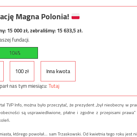
ację Magna Polonia!
my:
15 000
zł, zebraliśmy:
15 633,5
zł.
szej fundacji.
104%
100 zł
Inna kwota
parł nas tym miesiącu:
Tutaj
tal TVP Info, można było przeczytać, że prezydent „był nieobecny w pra
eobecności są usprawiedliwione, płatne i zgodne z przepisami prawa”
koleń.
miasta, którego powołał… sam Trzaskowski. Od kwietnia tego roku jest n