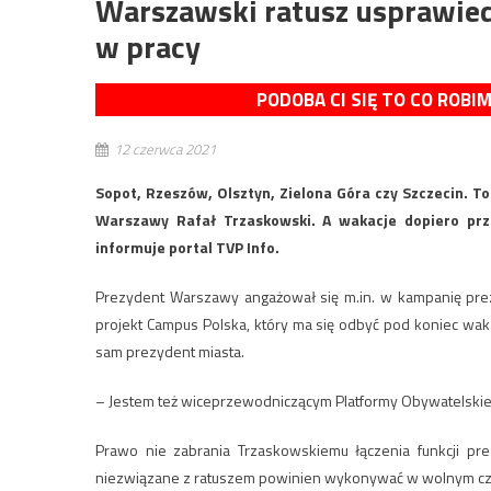
Warszawski ratusz usprawied
w pracy
PODOBA CI SIĘ TO CO ROBI
12 czerwca 2021
Sopot, Rzeszów, Olsztyn, Zielona Góra czy Szczecin. To
Warszawy Rafał Trzaskowski. A wakacje dopiero prze
informuje portal TVP Info.
Prezydent Warszawy angażował się m.in. w kampanię pre
projekt Campus Polska, który ma się odbyć pod koniec waka
sam prezydent miasta.
– Jestem też wiceprzewodniczącym Platformy Obywatelskiej
Prawo nie zabrania Trzaskowskiemu łączenia funkcji prez
niezwiązane z ratuszem powinien wykonywać w wolnym czas