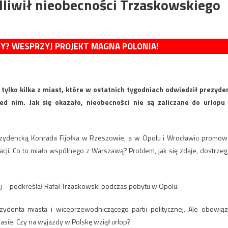
liwił nieobecności Trzaskowskiego
MY? WESPRZYJ PROJEKT MAGNA POLONIA!
 tylko kilka z miast, które w ostatnich tygodniach odwiedził prezyde
d nim. Jak się okazało, nieobecności nie są zaliczane do urlopu
zydencką Konrada Fijołka w Rzeszowie, a w Opolu i Wrocławiu promow
cji. Co to miało wspólnego z Warszawą? Problem, jak się zdaje, dostrzeg
 – podkreślał Rafał Trzaskowski podczas pobytu w Opolu.
ydenta miasta i wiceprzewodniczącego partii politycznej. Ale obowiąz
ie. Czy na wyjazdy w Polskę wziął urlop?