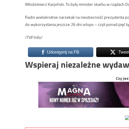
Włodzimierz Karpiński. To były minister skarbu w rządach 
Radni wielokrotnie narzekali na nieobecność prezydenta po
do wykorzystania jeszcze 26 dni urlopu – czyli ponad pięć t
/TVP Info/
Udostępnij na FB
Twee
Wspieraj niezależne wydaw
Czy jes