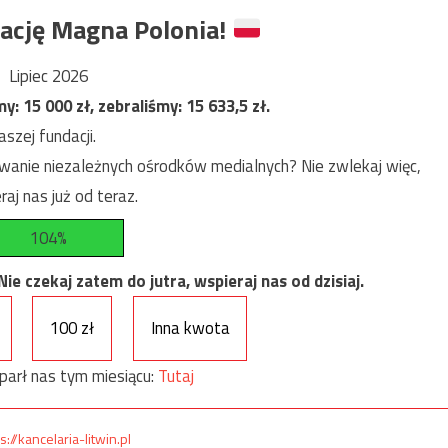
ację Magna Polonia!
Lipiec 2026
my:
15 000
zł, zebraliśmy:
15 633,5
zł.
szej fundacji.
anie niezależnych ośrodków medialnych? Nie zwlekaj więc,
raj nas już od teraz.
104%
e czekaj zatem do jutra, wspieraj nas od dzisiaj.
100 zł
Inna kwota
parł nas tym miesiącu:
Tutaj
s://kancelaria-litwin.pl