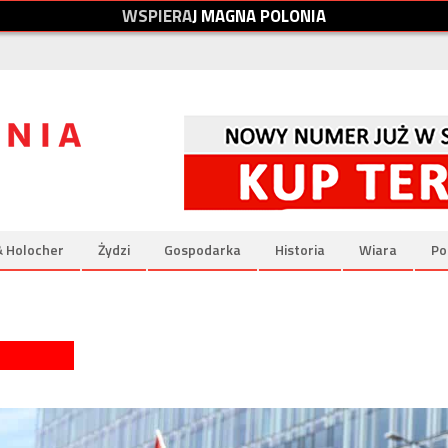
W
S
P
I
E
R
A
J
M
A
G
N
A
P
O
L
O
N
I
A
& Holocher
Żydzi
Gospodarka
Historia
Wiara
Po