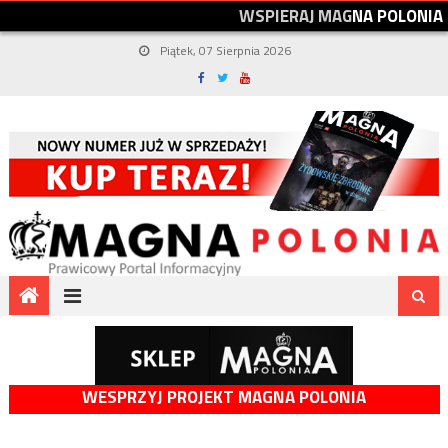
W
S
P
I
E
R
A
J
M
A
G
N
A
P
O
L
O
N
I
A
Piątek, 07 Sierpnia 2026
WESPRZYJ PROJEKT MAGNA POLONIA