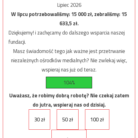
Lipiec 2026
W lipcu potrzebowaliśmy:
15 000
zł, zebraliśmy:
15
633,5
zł.
Dziękujemy! i zachęcamy do dalszego wsparcia naszej
fundacji.
Masz świadomość tego jak ważne jest przetrwanie
niezależnych ośrodków medialnych? Nie zwlekaj więc,
wspieraj nas już od teraz.
104%
Uważasz, że robimy dobrą robotę? Nie czekaj zatem
do jutra, wspieraj nas od dzisiaj.
30 zł
50 zł
100 zł