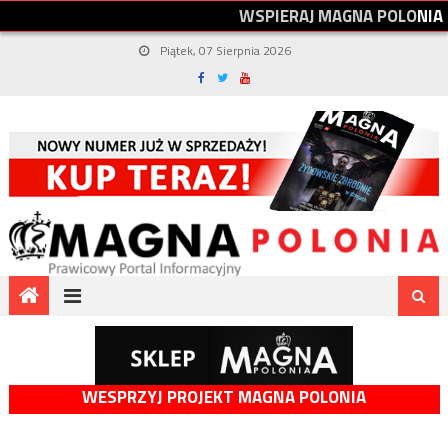
W
S
P
I
E
R
A
J
M
A
G
N
A
P
O
L
O
N
I
A
Piątek, 07 Sierpnia 2026
WESPRZYJ PROJEKT MAGNA POLONIA