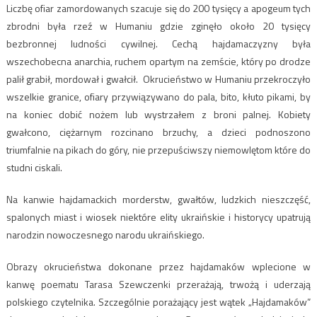
Liczbę ofiar zamordowanych szacuje się do 200 tysięcy a apogeum tych
zbrodni była rzeź w Humaniu gdzie zginęło około 20 tysięcy
bezbronnej ludności cywilnej. Cechą hajdamaczyzny była
wszechobecna anarchia, ruchem opartym na zemście, który po drodze
palił grabił, mordował i gwałcił. Okrucieństwo w Humaniu przekroczyło
wszelkie granice, ofiary przywiązywano do pala, bito, kłuto pikami, by
na koniec dobić nożem lub wystrzałem z broni palnej. Kobiety
gwałcono, ciężarnym rozcinano brzuchy, a dzieci podnoszono
triumfalnie na pikach do góry, nie przepuściwszy niemowlętom które do
studni ciskali.
Na kanwie hajdamackich morderstw, gwałtów, ludzkich nieszczęść,
spalonych miast i wiosek niektóre elity ukraińskie i historycy upatrują
narodzin nowoczesnego narodu ukraińskiego.
Obrazy okrucieństwa dokonane przez hajdamaków wplecione w
kanwę poematu Tarasa Szewczenki przerażają, trwożą i uderzają
polskiego czytelnika. Szczególnie porażający jest wątek „Hajdamaków”