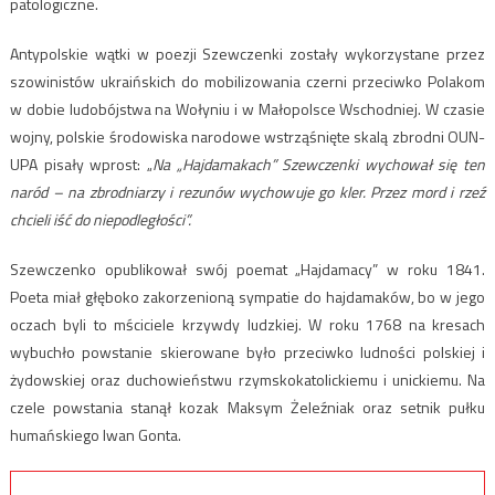
patologiczne.
Antypolskie wątki w poezji Szewczenki zostały wykorzystane przez
szowinistów ukraińskich do mobilizowania czerni przeciwko Polakom
w dobie ludobójstwa na Wołyniu i w Małopolsce Wschodniej. W czasie
wojny, polskie środowiska narodowe wstrząśnięte skalą zbrodni OUN-
UPA pisały wprost: „
Na „Hajdamakach” Szewczenki wychował się ten
naród – na zbrodniarzy i rezunów wychowuje go kler. Przez mord i rzeź
chcieli iść do niepodległości”.
Szewczenko opublikował swój poemat „Hajdamacy” w roku 1841.
Poeta miał głęboko zakorzenioną sympatie do hajdamaków, bo w jego
oczach byli to mściciele krzywdy ludzkiej. W roku 1768 na kresach
wybuchło powstanie skierowane było przeciwko ludności polskiej i
żydowskiej oraz duchowieństwu rzymskokatolickiemu i unickiemu. Na
czele powstania stanął kozak Maksym Żeleźniak oraz setnik pułku
humańskiego Iwan Gonta.