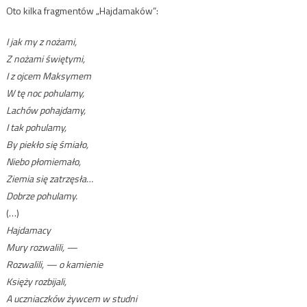
Oto kilka fragmentów „Hajdamaków”:
I jak my z nożami,
Z nożami świętymi,
I z ojcem Maksymem
W tę noc pohulamy,
Lachów pohajdamy,
I tak pohulamy,
By piekło się śmiało,
Niebo płomiemało,
Ziemia się zatrzęsła…
Dobrze pohulamy.
(…)
Hajdamacy
Mury rozwalili, —
Rozwalili, — o kamienie
Księży rozbijali,
A uczniaczków żywcem w studni