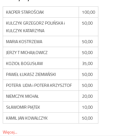
KACPER STAROŚCIAK
100,00
KULCZYK GRZEGORZ POLIŃSKA i
50,00
KULCZYK KATARZYNA
MARIA KOSTRZEWA
50,00
JERZY T MICHAJŁOWICZ
50,00
KOZIOŁ BOGUSŁAW
35,00
PAWEŁ ŁUKASZ ZIEMIAŃSKI
50,00
POTERA LIDIA i POTERA KRZYSZTOF
50,00
NIEMCZYK MICHAŁ
20,00
SŁAWOMIR PIĄTEK
10,00
KAMIL JAN KOWALCZYK
50,00
Więcej...