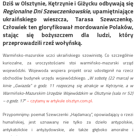
Dziś w Olsztynie, Kętrzynie i Giżycku odbywają się
Regionalne Dni Szewczenkowskie
, upamiętniające
ukraińskiego wieszcza, Tarasa Szewczenkę.
Człowiek ten gloryfikował mordowanie Polaków,
stając się bożyszczem dla ludzi, który
przeprowadzili rzeź wołyńską.
Warmińsko-mazurskie uczci ukraińskiego szowinistę. Co szczególnie
kuriozalne, za uroczystościami stoi warmińsko-mazurski urząd
wojewódzki. Wojewoda wspiera projekt oraz udostępnił na rzecz
obchodów budynek urzędu wojewódzkiego. „
W sobotę (22 marca) w
kinie „Gwiazda” o godz. 11 rozpoczną się atrakcje w Kętrzynie, a w
Warmińsko-Mazurskim Urzędzie Wojewódzkim w Olsztynie (sala nr 52)
– o godz. 17″
– czytamy w artykule olsztyn.com.pl.
Przypomnijmy: poemat Szewczenki „Hajdamacy”, opowiadający o rzezi
humańskiej, jest uznawany nie tylko za dzieło antypolskie,
antykatolickie i antyżydowskie, ale także głęboko amoralne i