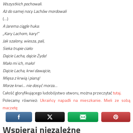
Wszystkich pochowali.
Aż do samej nocy Lachów mordowali
(…)
A Jarema ciągle huka:
„Kary Lachom, kary!”
Jak szalony, wiesza, pali,
Sieka trupie ciało:
Dajcie Lacha, dajcie Żyda!
Mało mi ich, mało!
Dajcie Lacha, krwi dawajcie,
Mięsa z krwią i pianą!
Morze krwi… nie dosyć morza…
Całość gloryfikującego ludobójstwo utworu, można przeczytać
tutaj.
Polecamy również:
Ukraińcy napadli na mieszkanie. Mieli ze sobą
maczetę
Wspieraj niezależne