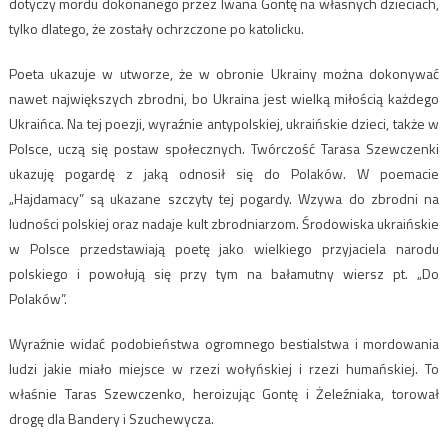
dotyczy mordu dokonanego przez Iwana Gontę na własnych dzieciach,
tylko dlatego, że zostały ochrzczone po katolicku.
Poeta ukazuje w utworze, że w obronie Ukrainy można dokonywać
nawet największych zbrodni, bo Ukraina jest wielką miłością każdego
Ukraińca. Na tej poezji, wyraźnie antypolskiej, ukraińskie dzieci, także w
Polsce, uczą się postaw społecznych. Twórczość Tarasa Szewczenki
ukazuję pogardę z jaką odnosił się do Polaków. W poemacie
„Hajdamacy” są ukazane szczyty tej pogardy. Wzywa do zbrodni na
ludności polskiej oraz nadaje kult zbrodniarzom. Środowiska ukraińskie
w Polsce przedstawiają poetę jako wielkiego przyjaciela narodu
polskiego i powołują się przy tym na bałamutny wiersz pt. „Do
Polaków”.
Wyraźnie widać podobieństwa ogromnego bestialstwa i mordowania
ludzi jakie miało miejsce w rzezi wołyńskiej i rzezi humańskiej. To
właśnie Taras Szewczenko, heroizując Gontę i Żeleźniaka, torował
drogę dla Bandery i Szuchewycza.