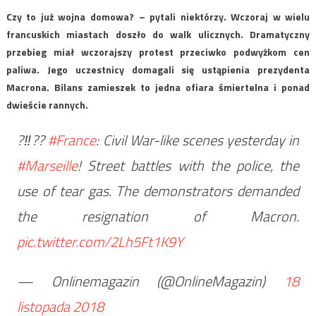
Czy to już wojna domowa? – pytali niektórzy. Wczoraj w wielu
francuskich miastach doszło do walk ulicznych. Dramatyczny
przebieg miał wczorajszy protest przeciwko podwyżkom cen
paliwa. Jego uczestnicy domagali się ustąpienia prezydenta
Macrona. Bilans zamieszek to jedna ofiara śmiertelna i ponad
dwieście rannych.
?‼??
#France
: Civil War-like scenes yesterday in
#Marseille
! Street battles with the police, the
use of tear gas. The demonstrators demanded
the resignation of Macron.
pic.twitter.com/2Lh5Ft1K9Y
— Onlinemagazin (@OnlineMagazin)
18
listopada 2018