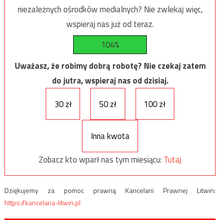
niezależnych ośrodków medialnych? Nie zwlekaj więc,
wspieraj nas już od teraz.
104%
Uważasz, że robimy dobrą robotę? Nie czekaj zatem
do jutra, wspieraj nas od dzisiaj.
30 zł
50 zł
100 zł
Inna kwota
Zobacz kto wparł nas tym miesiącu:
Tutaj
Dziękujemy za pomoc prawną Kancelarii Prawnej Litwin:
https://kancelaria-litwin.pl