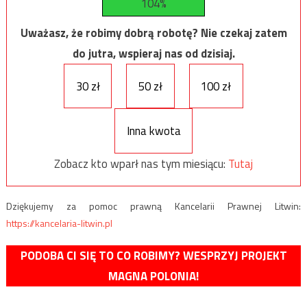
104%
Uważasz, że robimy dobrą robotę? Nie czekaj zatem
do jutra, wspieraj nas od dzisiaj.
30 zł
50 zł
100 zł
Inna kwota
Zobacz kto wparł nas tym miesiącu:
Tutaj
Dziękujemy za pomoc prawną Kancelarii Prawnej Litwin:
https://kancelaria-litwin.pl
PODOBA CI SIĘ TO CO ROBIMY? WESPRZYJ PROJEKT
MAGNA POLONIA!