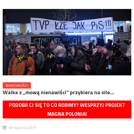
WIADOMOŚCI
Walka z „mową nienawiści” przybiera na sile…
PODOBA CI SIĘ TO CO ROBIMY? WESPRZYJ PROJEKT
MAGNA POLONIA!
18 stycznia 2019