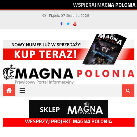
W
S
P
I
E
R
A
J
M
A
G
N
A
P
O
L
O
N
I
A
Piątek, 07 Sierpnia 2026
WESPRZYJ PROJEKT MAGNA POLONIA