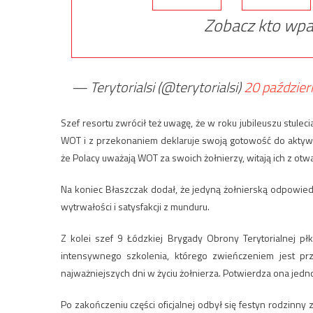
Zobacz kto wpa
— Terytorialsi (@terytorialsi)
20 paździer
Szef resortu zwrócił też uwagę, że w roku jubileuszu stule
WOT i z przekonaniem deklaruje swoją gotowość do aktywn
że Polacy uważają WOT za swoich żołnierzy, witają ich z otw
Na koniec Błaszczak dodał, że jedyną żołnierską odpowied
wytrwałości i satysfakcji z munduru.
Z kolei szef 9 Łódzkiej Brygady Obrony Terytorialnej p
intensywnego szkolenia, którego zwieńczeniem jest pr
najważniejszych dni w życiu żołnierza. Potwierdza ona jedn
Po zakończeniu części oficjalnej odbył się festyn rodzinny