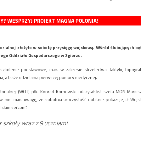
MY? WESPRZYJ PROJEKT MAGNA POLONIA!
orialnej złożyło w sobotę przysięgę wojskową. Wśród ślubujących by
owego Oddziału Gospodarczego w Zgierzu.
zkolenie podstawowe, m.in. w zakresie strzelectwa, taktyki, topografi
nia, a także udzielania pierwszej pomocy medycznej.
torialnej (WOT) płk. Konrad Korpowski odczytał list szefa MON Marius
w nim m.in. uwagę, że sobotnia uroczystość dobitnie pokazuje, iż Wojs
polskim sercom”.
r szkoły wraz z 9 uczniami.