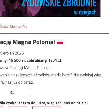
ację Magna Polonia!
Sierpień 2026
jemy:
16 500
zł, zebraliśmy:
1351
zł.
ania Fundacji Magna Polonia.
anie niezależnych ośrodków medialnych? Nie zwlekaj więc,
raj nas już od teraz.
8%
e czekaj zatem do jutra, wspieraj nas od dzisiaj.