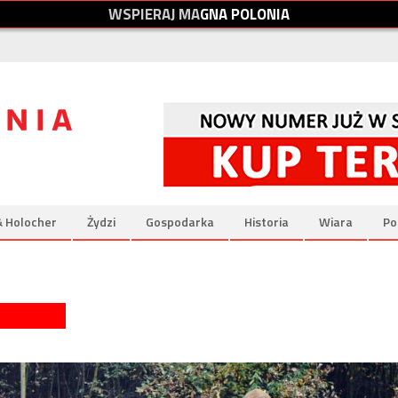
W
S
P
I
E
R
A
J
M
A
G
N
A
P
O
L
O
N
I
A
& Holocher
Żydzi
Gospodarka
Historia
Wiara
Po