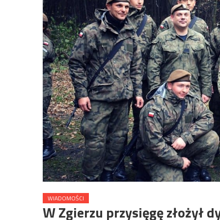
WIADOMOŚCI
W Zgierzu przysięgę złożył dy