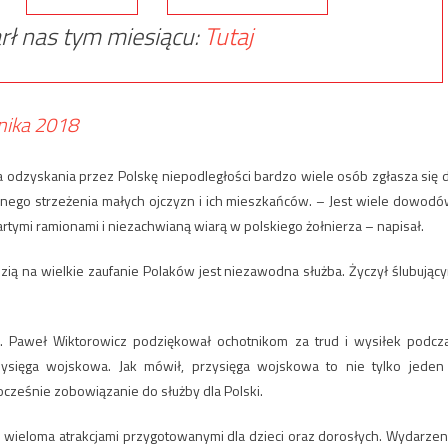
rł nas tym miesiącu:
Tutaj
nika 2018
cia odzyskania przez Polskę niepodległości bardzo wiele osób zgłasza się 
ego strzeżenia małych ojczyzn i ich mieszkańców. – Jest wiele dowodó
artymi ramionami i niezachwianą wiarą w polskiego żołnierza – napisał.
zią na wielkie zaufanie Polaków jest niezawodna służba. Życzył ślubując
łk. Paweł Wiktorowicz podziękował ochotnikom za trud i wysiłek podcz
zysięga wojskowa. Jak mówił, przysięga wojskowa to nie tylko jeden
ocześnie zobowiązanie do służby dla Polski.
 z wieloma atrakcjami przygotowanymi dla dzieci oraz dorosłych. Wydarzen