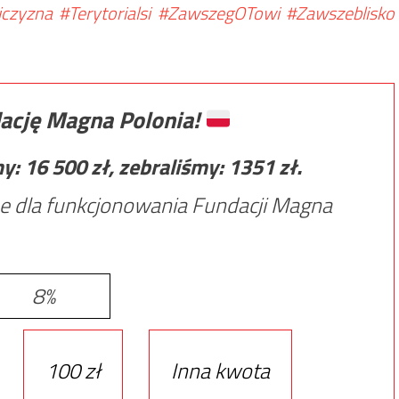
jczyzna
#Terytorialsi
#ZawszegOTowi
#Zawszeblisko
ację Magna Polonia!
my:
16 500
zł, zebraliśmy:
1351
zł.
e dla funkcjonowania Fundacji Magna
8%
100 zł
Inna kwota