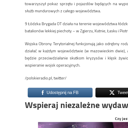
towarzyszył pokaz sprzętu i pojazdów będących na wypos
służb mundurowych z całego województwa.
9 Łódzka Brygada OT działa na terenie województwa łódzk
batalionów lekkiej piechoty – w Zgierzu, Kutnie, Łasku i Pio
Wojska Obrony Terytorialnej funkcjonują jako odrębny ro
działać w każdym województwie (w mazowieckim dwie), a
będzie przeciwdziałanie skutkom kryzysów i klęsk żywio
wspieranie wojsk operacyjnych.
/polskieradio.pl, twitter/
Udostępnij na FB
Twee
Wspieraj niezależne wydaw
Czy jes