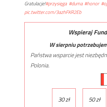
Gratulacje!
#przysięga
#duma
#honor
#o
pic.twitter.com/3azhFKR2Eb
Wspieraj Fund
W sierpniu potrzebuje
Państwa wsparcie jest niezbędn
Polonia.
30 zł
50 zł