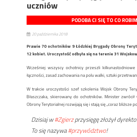
uczniów
PODOBA CI SIĘ TO CO ROBI
20 października 2018
Prawie 70 ochotników 9 Łódzkiej Brygady Obrony Teryt
12 kobiet. Uroczystość odbyła się na terenie 31 Wojsk
Wcześniej wszyscy ochotnicy przeszli kilkunastodniowe s
łączności, zasad zachowania na polu walki, sztuki przetrwa
W trakcie uroczystości szef szkolenia Wojsk Obrony Tery
Błaszczaka, skierowany do ochotników. Minister zwrócił 
Obrony Terytorialnej rozwijają się i stają się „coraz bliższe 
Dzisiaj w
#Zgierz
przysięgę złożył dyrekto
To się nazywa
#przywództwo
!