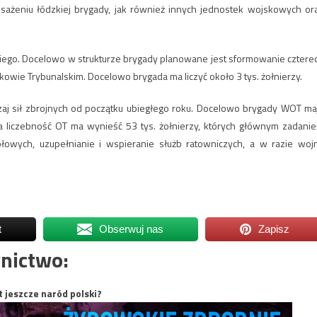
ażeniu łódzkiej brygady, jak również innych jednostek wojskowych or
iego. Docelowo w strukturze brygady planowane jest sformowanie cztere
trkowie Trybunalskim. Docelowo brygada ma liczyć około 3 tys. żołnierzy.
dzaj sił zbrojnych od początku ubiegłego roku. Docelowo brygady WOT ma
 liczebność OT ma wynieść 53 tys. żołnierzy, których głównym zadani
łowych, uzupełnianie i wspieranie służb ratowniczych, a w razie woj
t
Obserwuj nas
Zapisz
nictwo:
t jeszcze naród polski?