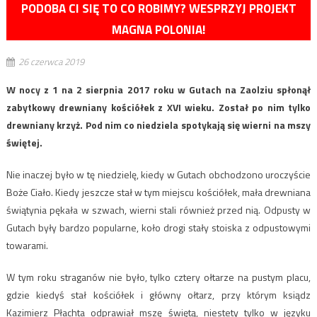
PODOBA CI SIĘ TO CO ROBIMY? WESPRZYJ PROJEKT
MAGNA POLONIA!
26 czerwca 2019
W nocy z 1 na 2 sierpnia 2017 roku w Gutach na Zaolziu spłonął
zabytkowy drewniany kościółek z XVI wieku. Został po nim tylko
drewniany krzyż. Pod nim co niedziela spotykają się wierni na mszy
świętej.
Nie inaczej było w tę niedzielę, kiedy w Gutach obchodzono uroczyście
Boże Ciało. Kiedy jeszcze stał w tym miejscu kościółek, mała drewniana
świątynia pękała w szwach, wierni stali również przed nią. Odpusty w
Gutach były bardzo popularne, koło drogi stały stoiska z odpustowymi
towarami.
W tym roku straganów nie było, tylko cztery ołtarze na pustym placu,
gdzie kiedyś stał kościółek i główny ołtarz, przy którym ksiądz
Kazimierz Płachta odprawiał mszę świętą, niestety tylko w języku