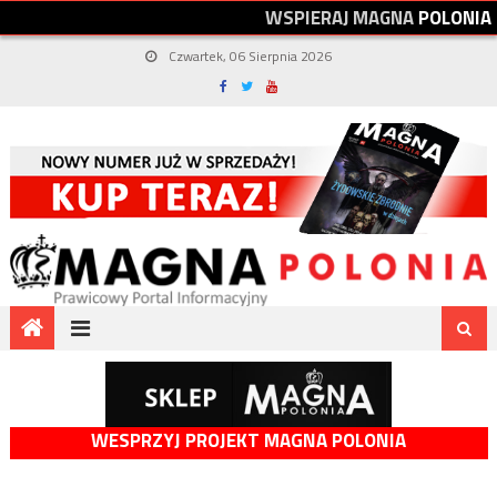
W
S
P
I
E
R
A
J
M
A
G
N
A
P
O
L
O
N
I
A
Czwartek, 06 Sierpnia 2026
WESPRZYJ PROJEKT MAGNA POLONIA