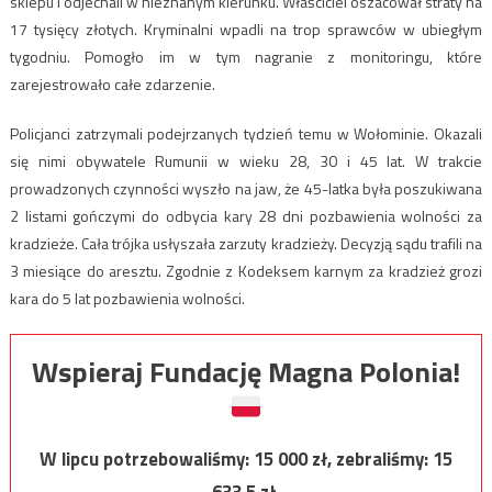
sklepu i odjechali w nieznanym kierunku. Właściciel oszacował straty na
17 tysięcy złotych. Kryminalni wpadli na trop sprawców w ubiegłym
tygodniu. Pomogło im w tym nagranie z monitoringu, które
zarejestrowało całe zdarzenie.
Policjanci zatrzymali podejrzanych tydzień temu w Wołominie. Okazali
się nimi obywatele Rumunii w wieku 28, 30 i 45 lat. W trakcie
prowadzonych czynności wyszło na jaw, że 45-latka była poszukiwana
2 listami gończymi do odbycia kary 28 dni pozbawienia wolności za
kradzieże. Cała trójka usłyszała zarzuty kradzieży. Decyzją sądu trafili na
3 miesiące do aresztu. Zgodnie z Kodeksem karnym za kradzież grozi
kara do 5 lat pozbawienia wolności.
Wspieraj Fundację Magna Polonia!
W lipcu potrzebowaliśmy:
15 000
zł, zebraliśmy:
15
633,5
zł.