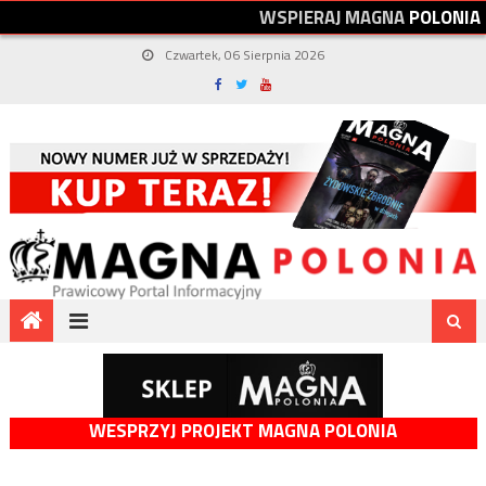
W
S
P
I
E
R
A
J
M
A
G
N
A
P
O
L
O
N
I
A
Czwartek, 06 Sierpnia 2026
WESPRZYJ PROJEKT MAGNA POLONIA