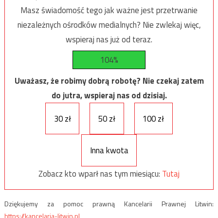
Masz świadomość tego jak ważne jest przetrwanie
niezależnych ośrodków medialnych? Nie zwlekaj więc,
wspieraj nas już od teraz.
104%
Uważasz, że robimy dobrą robotę? Nie czekaj zatem
do jutra, wspieraj nas od dzisiaj.
30 zł
50 zł
100 zł
Inna kwota
Zobacz kto wparł nas tym miesiącu:
Tutaj
Dziękujemy za pomoc prawną Kancelarii Prawnej Litwin:
https://kancelaria-litwin.pl