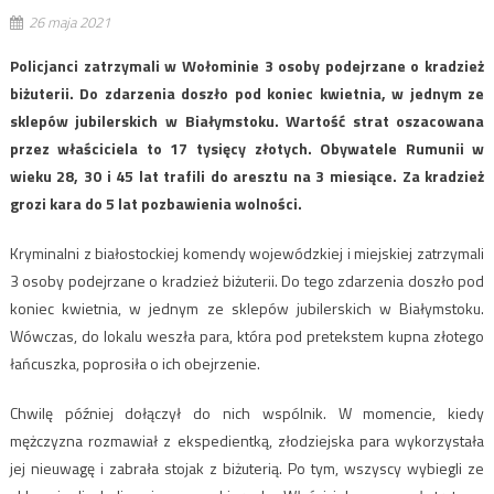
26 maja 2021
Policjanci zatrzymali w Wołominie 3 osoby podejrzane o kradzież
biżuterii. Do zdarzenia doszło pod koniec kwietnia, w jednym ze
sklepów jubilerskich w Białymstoku. Wartość strat oszacowana
przez właściciela to 17 tysięcy złotych. Obywatele Rumunii w
wieku 28, 30 i 45 lat trafili do aresztu na 3 miesiące. Za kradzież
grozi kara do 5 lat pozbawienia wolności.
Kryminalni z białostockiej komendy wojewódzkiej i miejskiej zatrzymali
3 osoby podejrzane o kradzież biżuterii. Do tego zdarzenia doszło pod
koniec kwietnia, w jednym ze sklepów jubilerskich w Białymstoku.
Wówczas, do lokalu weszła para, która pod pretekstem kupna złotego
łańcuszka, poprosiła o ich obejrzenie.
Chwilę później dołączył do nich wspólnik. W momencie, kiedy
mężczyzna rozmawiał z ekspedientką, złodziejska para wykorzystała
jej nieuwagę i zabrała stojak z biżuterią. Po tym, wszyscy wybiegli ze