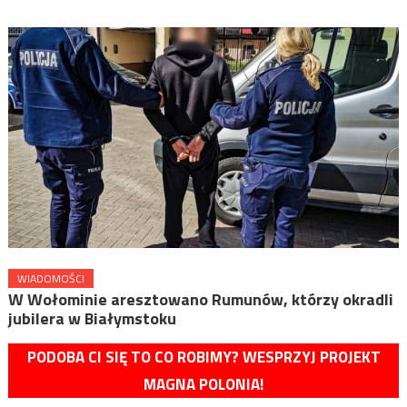
WIADOMOŚCI
W Wołominie aresztowano Rumunów, którzy okradli
jubilera w Białymstoku
PODOBA CI SIĘ TO CO ROBIMY? WESPRZYJ PROJEKT
MAGNA POLONIA!