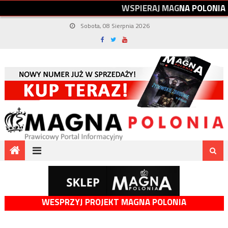
W
S
P
I
E
R
A
J
M
A
G
N
A
P
O
L
O
N
I
A
Sobota, 08 Sierpnia 2026
WESPRZYJ PROJEKT MAGNA POLONIA