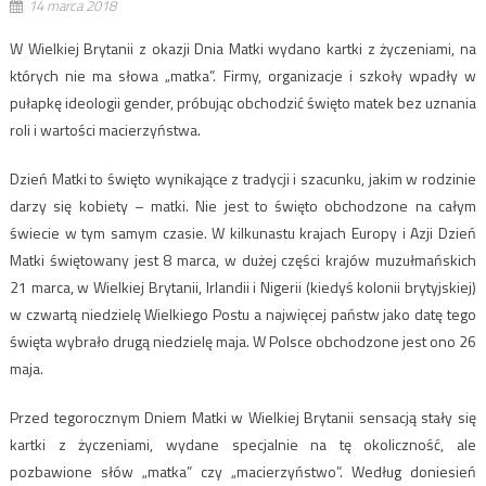
14 marca 2018
W Wielkiej Brytanii z okazji Dnia Matki wydano kartki z życzeniami, na
których nie ma słowa „matka”. Firmy, organizacje i szkoły wpadły w
pułapkę ideologii gender, próbując obchodzić święto matek bez uznania
roli i wartości macierzyństwa.
Dzień Matki to święto wynikające z tradycji i szacunku, jakim w rodzinie
darzy się kobiety – matki. Nie jest to święto obchodzone na całym
świecie w tym samym czasie. W kilkunastu krajach Europy i Azji Dzień
Matki świętowany jest 8 marca, w dużej części krajów muzułmańskich
21 marca, w Wielkiej Brytanii, Irlandii i Nigerii (kiedyś kolonii brytyjskiej)
w czwartą niedzielę Wielkiego Postu a najwięcej państw jako datę tego
święta wybrało drugą niedzielę maja. W Polsce obchodzone jest ono 26
maja.
Przed tegorocznym Dniem Matki w Wielkiej Brytanii sensacją stały się
kartki z życzeniami, wydane specjalnie na tę okoliczność, ale
pozbawione słów „matka” czy „macierzyństwo”. Według doniesień