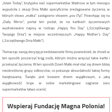
„Islam Today”, brytyjska sieć supermarketów Waitrose w tym miesiącu
wypuściła z okazji Dnia Matki specyficznie zredagowane życzenia, w
których słowo „matka” zastąpiono słowem „you (Ty)”. Powołując się na
„Daily Mirror”, portal ten podał, że na kartkach życzeniowych
wydrukowano napisy w rodzaju „Happy You Day” („Szczęśliwego
Twojego Dnia”) w miejsce wcześniejszych „Happy Mother’s Day”
(„Szczęśliwego Dnia Matki”).
Tłumacząc swoją decyzję przedstawiciele firmy powiedzieli, że chcieli w
ten sposób poszerzyć krąg osób, którym można wręczyć takie kartki i
przekazać życzenia. W ten sposób Dzień Matki miał stać się dniem bliżej
nieokreślonej grupy odbiorców, co pokazuje absurdalność takiej formy
świętowania. Święto jest bowiem dniem wyjątkowym, a jaką
wyjątkowość kryje w sobie marketingowe zagranie sieci
supermarketów łatwo ocenić.
Wspieraj Fundację Magna Polonia!