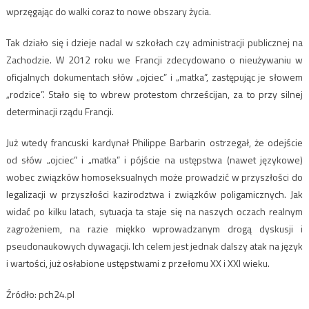
wprzęgając do walki coraz to nowe obszary życia.
Tak działo się i dzieje nadal w szkołach czy administracji publicznej na
Zachodzie. W 2012 roku we Francji zdecydowano o nieużywaniu w
oficjalnych dokumentach słów „ojciec” i „matka”, zastępując je słowem
„rodzice”. Stało się to wbrew protestom chrześcijan, za to przy silnej
determinacji rządu Francji.
Już wtedy francuski kardynał Philippe Barbarin ostrzegał, że odejście
od słów „ojciec” i „matka” i pójście na ustępstwa (nawet językowe)
wobec związków homoseksualnych może prowadzić w przyszłości do
legalizacji w przyszłości kazirodztwa i związków poligamicznych. Jak
widać po kilku latach, sytuacja ta staje się na naszych oczach realnym
zagrożeniem, na razie miękko wprowadzanym drogą dyskusji i
pseudonaukowych dywagacji. Ich celem jest jednak dalszy atak na język
i wartości, już osłabione ustępstwami z przełomu XX i XXI wieku.
Źródło: pch24.pl