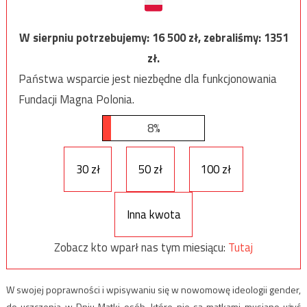
W sierpniu potrzebujemy:
16 500
zł, zebraliśmy:
1351
zł.
Państwa wsparcie jest niezbędne dla funkcjonowania
Fundacji Magna Polonia.
8%
30 zł
50 zł
100 zł
Inna kwota
Zobacz kto wparł nas tym miesiącu:
Tutaj
W swojej poprawności i wpisywaniu się w nowomowę ideologii gender,
do uczczenia w Dniu Matki osób, które nie są matkami musiano użyć