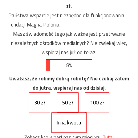
zł.
Państwa wsparcie jest niezbędne dla funkcjonowania
Fundacji Magna Polonia.
Masz świadomość tego jak ważne jest przetrwanie
niezależnych ośrodków medialnych? Nie zwlekaj więc,
wspieraj nas już od teraz.
8%
Uważasz, że robimy dobrą robotę? Nie czekaj zatem
do jutra, wspieraj nas od dzisiaj.
30 zł
50 zł
100 zł
Inna kwota
Zobacz kto wparł nas tym miesiącu:
Tutaj