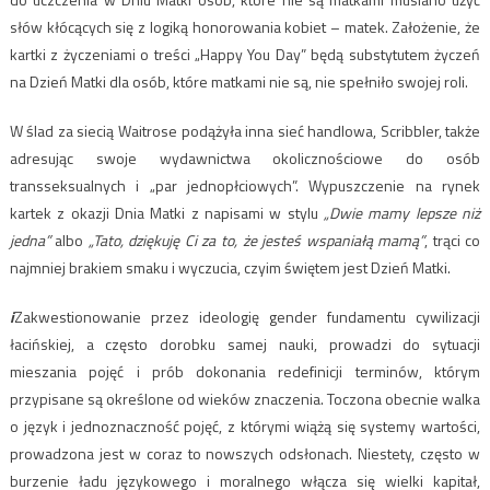
słów kłócących się z logiką honorowania kobiet – matek. Założenie, że
kartki z życzeniami o treści „Happy You Day” będą substytutem życzeń
na Dzień Matki dla osób, które matkami nie są, nie spełniło swojej roli.
W ślad za siecią Waitrose podążyła inna sieć handlowa, Scribbler, także
adresując swoje wydawnictwa okolicznościowe do osób
transseksualnych i „par jednopłciowych”. Wypuszczenie na rynek
kartek z okazji Dnia Matki z napisami w stylu
„Dwie mamy lepsze niż
jedna”
albo
„Tato, dziękuję Ci za to, że jesteś wspaniałą mamą”
, trąci co
najmniej brakiem smaku i wyczucia, czyim świętem jest Dzień Matki.
i
Zakwestionowanie przez ideologię gender fundamentu cywilizacji
łacińskiej, a często dorobku samej nauki, prowadzi do sytuacji
mieszania pojęć i prób dokonania redefinicji terminów, którym
przypisane są określone od wieków znaczenia. Toczona obecnie walka
o język i jednoznaczność pojęć, z którymi wiążą się systemy wartości,
prowadzona jest w coraz to nowszych odsłonach. Niestety, często w
burzenie ładu językowego i moralnego włącza się wielki kapitał,