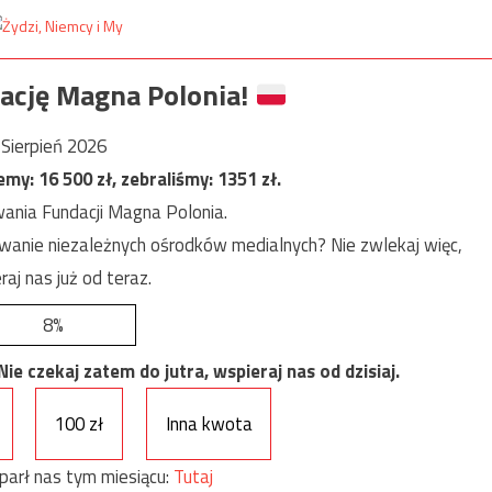
ację Magna Polonia!
Sierpień 2026
jemy:
16 500
zł, zebraliśmy:
1351
zł.
ania Fundacji Magna Polonia.
anie niezależnych ośrodków medialnych? Nie zwlekaj więc,
raj nas już od teraz.
8%
e czekaj zatem do jutra, wspieraj nas od dzisiaj.
100 zł
Inna kwota
parł nas tym miesiącu:
Tutaj