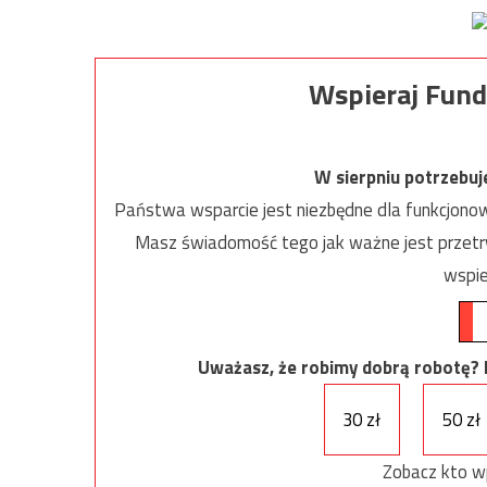
Wspieraj Fund
W sierpniu potrzebu
Państwa wsparcie jest niezbędne dla funkcjonow
Masz świadomość tego jak ważne jest przetrw
wspie
Uważasz, że robimy dobrą robotę? Ni
30 zł
50 zł
Zobacz kto w