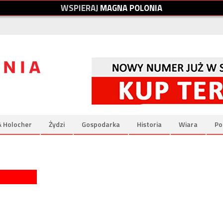
W
S
P
I
E
R
A
J
M
A
G
N
A
P
O
L
O
N
I
A
& Holocher
Żydzi
Gospodarka
Historia
Wiara
Po