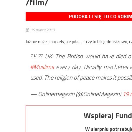
/film/
PODOBA CI SIĘ TO CO ROBI
19 marca 2018
Już nie noże i maczety, ale piła… – czy to tak jednorazowo, 
?‼?? UK: The British would have died o
#Muslims
every day. Usually machetes a
used. The religion of peace makes it possi
— Onlinemagazin (@OnlineMagazin)
19 
Wspieraj Fund
W sierpniu potrzebu