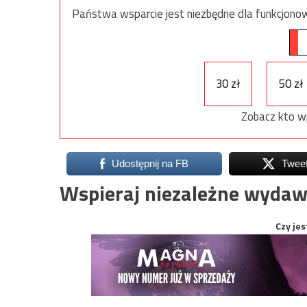
Państwa wsparcie jest niezbędne dla funkcjonow
30 zł
50 zł
Zobacz kto w
Udostępnij na FB
Twee
Wspieraj niezależne wydaw
Czy jes