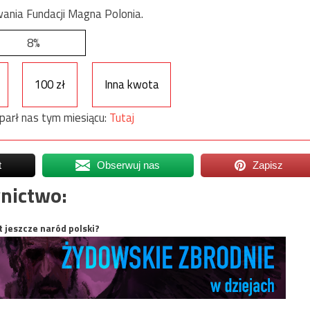
ania Fundacji Magna Polonia.
8%
100 zł
Inna kwota
parł nas tym miesiącu:
Tutaj
t
Obserwuj nas
Zapisz
nictwo:
t jeszcze naród polski?