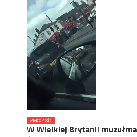
WIADOMOŚCI
W Wielkiej Brytanii muzułmani