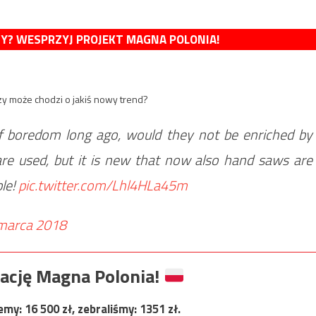
MY? WESPRZYJ PROJEKT MAGNA POLONIA!
czy może chodzi o jakiś nowy trend?
f boredom long ago, would they not be enriched by
re used, but it is new that now also hand saws are
ble!
pic.twitter.com/Lhl4HLa45m
marca 2018
ację Magna Polonia!
jemy:
16 500
zł, zebraliśmy:
1351
zł.