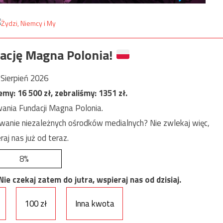
ację Magna Polonia!
Sierpień 2026
jemy:
16 500
zł, zebraliśmy:
1351
zł.
ania Fundacji Magna Polonia.
anie niezależnych ośrodków medialnych? Nie zwlekaj więc,
raj nas już od teraz.
8%
e czekaj zatem do jutra, wspieraj nas od dzisiaj.
100 zł
Inna kwota