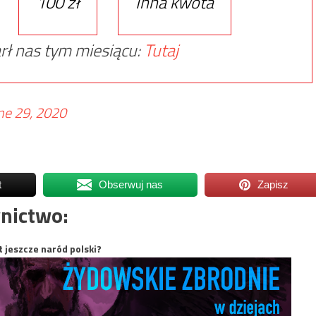
100 zł
Inna kwota
rł nas tym miesiącu:
Tutaj
ne 29, 2020
t
Obserwuj nas
Zapisz
nictwo:
t jeszcze naród polski?