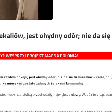
kaliów, jest ohydny odór; nie da się
MY? WESPRZYJ PROJEKT MAGNA POLONIA!
 w każdym pokoju, jest ohydny odór; nie da się tu mieszkać – relacjonu
ilka mieszkań zostało zalanych ściekami komunalnymi.
cie, kiedy nad stolicą przechodziły największe ulewy. Wspólnie z sąsiada
k się stało i czy się to powtórzy czy nie – przyznaje inny mieszkaniec budynk