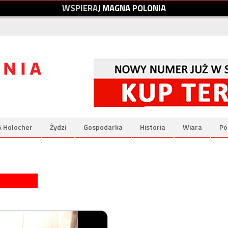
W
S
P
I
E
R
A
J
M
A
G
N
A
P
O
L
O
N
I
A
& Holocher
Żydzi
Gospodarka
Historia
Wiara
Po