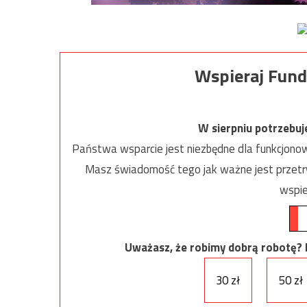
Wspieraj Fund
W sierpniu potrzebu
Państwa wsparcie jest niezbędne dla funkcjonow
Masz świadomość tego jak ważne jest przetrw
wspie
Uważasz, że robimy dobrą robotę? Ni
30 zł
50 zł