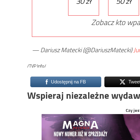
30 zł
50 zł
Zobacz kto wpa
— Dariusz Matecki (@DariuszMatecki)
Ju
/TVP Info/
Udostępnij na FB
Twee
Wspieraj niezależne wydaw
Czy jes