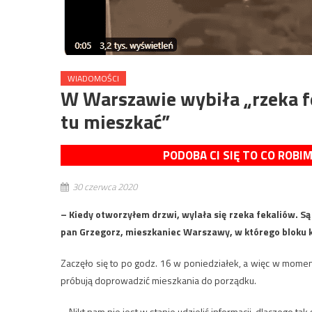
WIADOMOŚCI
W Warszawie wybiła „rzeka fe
tu mieszkać”
PODOBA CI SIĘ TO CO ROBI
30 czerwca 2020
– Kiedy otworzyłem drzwi, wylała się rzeka fekaliów. Są
pan Grzegorz, mieszkaniec Warszawy, w którego bloku k
Zaczęło się to po godz. 16 w poniedziałek, a więc w momen
próbują doprowadzić mieszkania do porządku.
– Nikt nam nie jest w stanie udzielić informacji, dlaczego ta