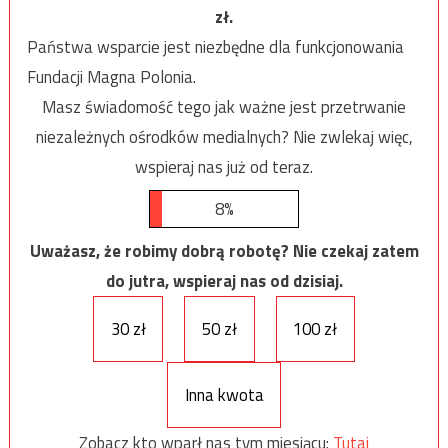
zł.
Państwa wsparcie jest niezbędne dla funkcjonowania
Fundacji Magna Polonia.
Masz świadomość tego jak ważne jest przetrwanie
niezależnych ośrodków medialnych? Nie zwlekaj więc,
wspieraj nas już od teraz.
8%
Uważasz, że robimy dobrą robotę? Nie czekaj zatem
do jutra, wspieraj nas od dzisiaj.
30 zł
50 zł
100 zł
Inna kwota
Zobacz kto wparł nas tym miesiącu:
Tutaj