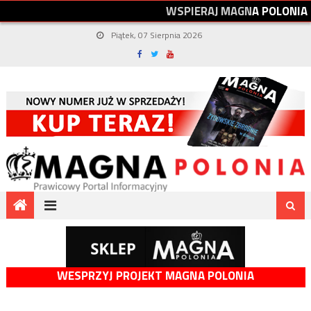
W
S
P
I
E
R
A
J
M
A
G
N
A
P
O
L
O
N
I
A
Piątek, 07 Sierpnia 2026
WESPRZYJ PROJEKT MAGNA POLONIA