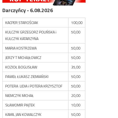
Darczyńcy - 6.08.2026
KACPER STAROŚCIAK
100,00
KULCZYK GRZEGORZ POLIŃSKA i
50,00
KULCZYK KATARZYNA
MARIA KOSTRZEWA
50,00
JERZY T MICHAJŁOWICZ
50,00
KOZIOŁ BOGUSŁAW
35,00
PAWEŁ ŁUKASZ ZIEMIAŃSKI
50,00
POTERA LIDIA i POTERA KRZYSZTOF
50,00
NIEMCZYK MICHAŁ
20,00
SŁAWOMIR PIĄTEK
10,00
KAMIL JAN KOWALCZYK
50,00