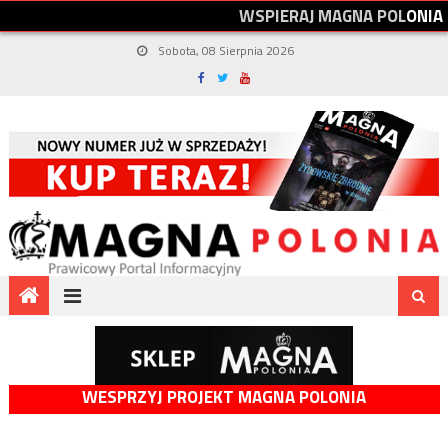
W
S
P
I
E
R
A
J
M
A
G
N
A
P
O
L
O
N
I
A
Sobota, 08 Sierpnia 2026
WESPRZYJ PROJEKT MAGNA POLONIA