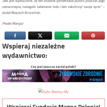
„Nie jest wykluczone, że ten osobnik penetrował jezioro podczas jego
zamarznięcia, nastąpiło załamanie lodu i tam zakończył swoje życie” –
dodał Wojciech Brzeziński.
/Radio Maryja/
Wspieraj niezależne
wydawnictwo:
Czy jest jeszcze naród polski?
Wspieraj Fundację Magna Polonia!