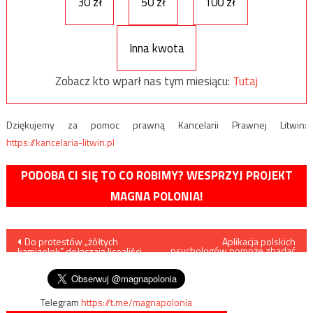
30 zł
50 zł
100 zł
Inna kwota
Zobacz kto wparł nas tym miesiącu:
Tutaj
Dziękujemy za pomoc prawną Kancelarii Prawnej Litwin:
https://kancelaria-litwin.pl
PODOBA CI SIĘ TO CO ROBIMY? WESPRZYJ PROJEKT
MAGNA POLONIA!
Nawigacja
Do protestów „żółtych
Aplikacja polskich
psychologów pomoże zbadać
kamizelek” dołączają licealiści,
– i zwalczać – uzależnienia
wpisu
zamieszki w kilku miastach
Telegram
https://t.me/magnapolonia