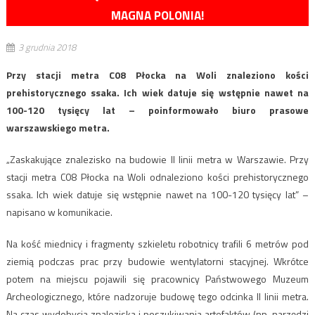
MAGNA POLONIA!
3 grudnia 2018
Przy stacji metra C08 Płocka na Woli znaleziono kości
prehistorycznego ssaka. Ich wiek datuje się wstępnie nawet na
100-120 tysięcy lat – poinformowało biuro prasowe
warszawskiego metra.
„Zaskakujące znalezisko na budowie II linii metra w Warszawie. Przy
stacji metra C08 Płocka na Woli odnaleziono kości prehistorycznego
ssaka. Ich wiek datuje się wstępnie nawet na 100-120 tysięcy lat” –
napisano w komunikacie.
Na kość miednicy i fragmenty szkieletu robotnicy trafili 6 metrów pod
ziemią podczas prac przy budowie wentylatorni stacyjnej. Wkrótce
potem na miejscu pojawili się pracownicy Państwowego Muzeum
Archeologicznego, które nadzoruje budowę tego odcinka II linii metra.
Na czas wydobycia znaleziska i poszukiwania artefaktów (np. narzędzi