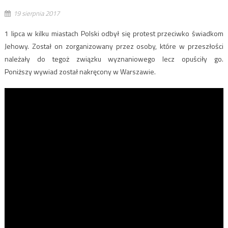
19 sierpnia 2017
1 lipca w kilku miastach Polski odbył się protest przeciwko świadkom
Jehowy. Został on zorganizowany przez osoby, które w przeszłości
należały do tegoż związku wyznaniowego lecz opuściły go.
Poniższy wywiad został nakręcony w Warszawie.