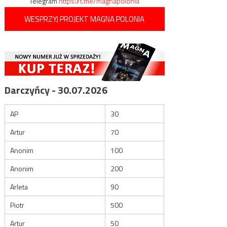
Telegram
https://t.me/magnapolonia
WESPRZYJ PROJEKT MAGNA POLONIA
Darczyńcy - 30.07.2026
AP
30
Artur
70
Anonim
100
Anonim
200
Arleta
90
Piotr
500
Artur
50