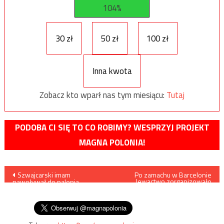
104%
30 zł
50 zł
100 zł
Inna kwota
Zobacz kto wparł nas tym miesiącu:
Tutaj
PODOBA CI SIĘ TO CO ROBIMY? WESPRZYJ PROJEKT
MAGNA POLONIA!
Nawigacja
Szwajcarski imam
Po zamachu w Barcelonie
lewactwo zorganizowało
nawoływał do palenia
marsz poparcia dla
wpisu
żywcem nieradykalnych
imigrantów
muzułmanów