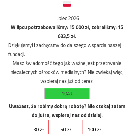
Lipiec 2026
W lipcu potrzebowaliśmy:
15 000
zł, zebraliśmy:
15
633,5
zł.
Dziękujemy! i zachęcamy do dalszego wsparcia naszej
fundacji.
Masz świadomość tego jak ważne jest przetrwanie
niezależnych ośrodków medialnych? Nie zwlekaj więc,
wspieraj nas już od teraz.
104%
Uważasz, że robimy dobrą robotę? Nie czekaj zatem
do jutra, wspieraj nas od dzisiaj.
30 zł
50 zł
100 zł