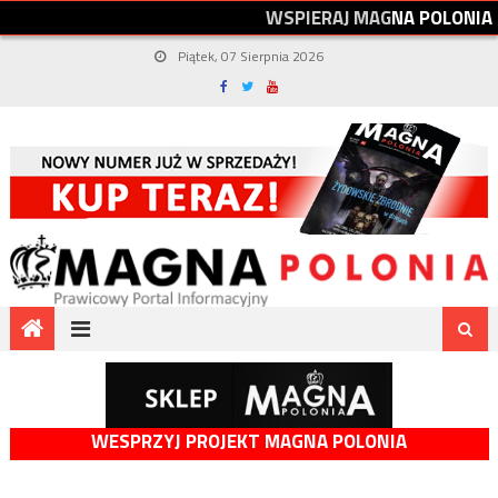
W
S
P
I
E
R
A
J
M
A
G
N
A
P
O
L
O
N
I
A
Piątek, 07 Sierpnia 2026
WESPRZYJ PROJEKT MAGNA POLONIA