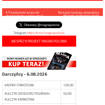
Nawigacja
Trzaskowski wraca do
Na trasie budowy obwodnicy
Wronek znaleziono ślady
dawnej formy i znów grozi
osady sprzed ok. 5 tys. lat
wpisu
narodowcom
Telegram
https://t.me/magnapolonia
WESPRZYJ PROJEKT MAGNA POLONIA
Darczyńcy - 6.08.2026
KACPER STAROŚCIAK
100,00
KULCZYK GRZEGORZ POLIŃSKA i
50,00
KULCZYK KATARZYNA