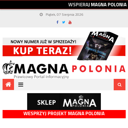
W
S
P
I
E
R
A
J
M
A
G
N
A
P
O
L
O
N
I
A
Piątek, 07 Sierpnia 2026
WESPRZYJ PROJEKT MAGNA POLONIA