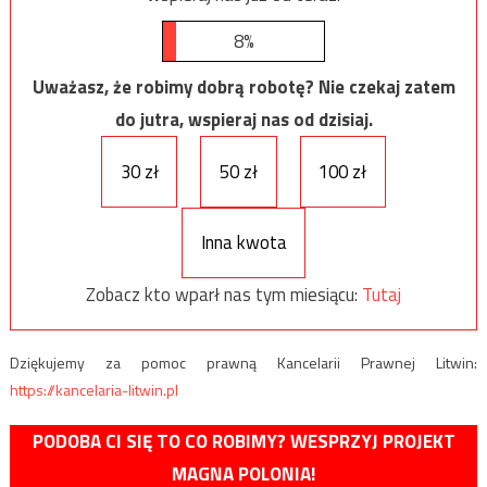
8%
Uważasz, że robimy dobrą robotę? Nie czekaj zatem
do jutra, wspieraj nas od dzisiaj.
30 zł
50 zł
100 zł
Inna kwota
Zobacz kto wparł nas tym miesiącu:
Tutaj
Dziękujemy za pomoc prawną Kancelarii Prawnej Litwin:
https://kancelaria-litwin.pl
PODOBA CI SIĘ TO CO ROBIMY? WESPRZYJ PROJEKT
MAGNA POLONIA!