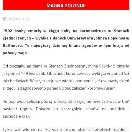
MAGNA POLONIA!
29 lipca 2020
1592 osoby zmarły w ciągu doby na koronawirusa w Stanach
Zjednoczonych – wynika z danych Uniwersytetu Johnsa Hopkinsa w
Baltimore. To najwyższy dzienny bilans zgonów w tym kraju od
połowy maja.
Od początku epidemii w Stanach Zjednoczonych na Covid-19 zmarło
już ponad 149 tys. osób. Obecność koronawirusa wykryto w ponad 4,3
mln badaniach. W całym kraju we wtorek ponownie, już dwunasty dzień
z rzędu, zdiagnozowano ponad 60 tys. zakażeń koronawirusem.
Po poprawie sytuacji późną wiosną od drugiej połowy czerwca w USA
nastąpił regres. Dotyczy on szczególnie stanów na południu i
zachodzie kraju.
Tylko we wtorek na Florydzie bilans ofiar śmiertelnych epidemii