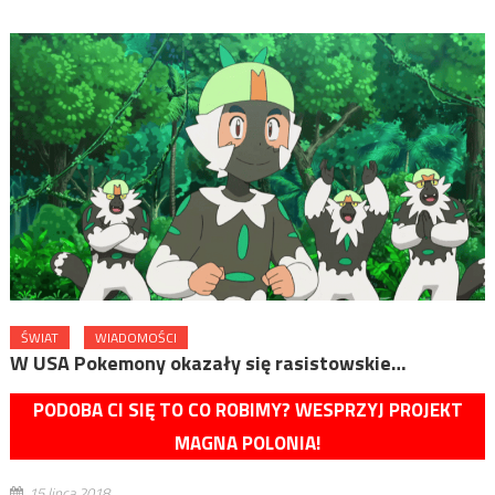
ŚWIAT
WIADOMOŚCI
W USA Pokemony okazały się rasistowskie…
PODOBA CI SIĘ TO CO ROBIMY? WESPRZYJ PROJEKT
MAGNA POLONIA!
15 lipca 2018