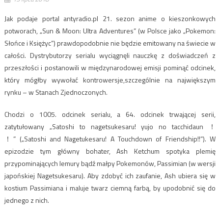
Jak podaje portal antyradio.pl 21. sezon anime o kieszonkowych
potworach,
„Sun & Moon: Ultra Adventures” (w Polsce jako „Pokemon:
Słońce i Księżyc”) prawdopodobnie nie będzie emitowany na świecie w
całości. Dystrybutorzy serialu wyciągnęli nauczkę z doświadczeń z
przeszłości i postanowili w międzynarodowej emisji pominąć odcinek,
który mógłby wywołać kontrowersje,szczególnie na największym
rynku – w Stanach Zjednoczonych.
Chodzi o 1005. odcinek serialu, a 64. odcinek trwającej serii,
zatytułowany „Satoshi to nagetsukesaru! yujo no tacchidaun ！
！” („Satoshi and Nagetukesaru! A Touchdown of Friendship!!”). W
epizodzie tym główny bohater, Ash Ketchum spotyka plemię
przypominających lemury bądź małpy Pokemonów, Passimian (w wersji
japońskiej Nagetsukesaru). Aby zdobyć ich zaufanie, Ash ubiera się w
kostium Passimiana i maluje twarz ciemną farbą, by upodobnić się do
jednego z nich.