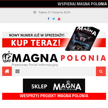
W
S
P
I
E
R
A
J
M
A
G
N
A
P
O
L
O
N
I
A
Piątek, 07 Sierpnia 2026
WESPRZYJ PROJEKT MAGNA POLONIA