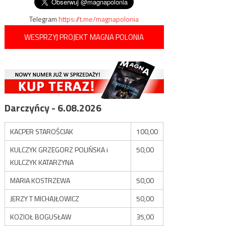
Telegram
https://t.me/magnapolonia
WESPRZYJ PROJEKT MAGNA POLONIA
Darczyńcy - 6.08.2026
KACPER STAROŚCIAK
100,00
KULCZYK GRZEGORZ POLIŃSKA i
50,00
KULCZYK KATARZYNA
MARIA KOSTRZEWA
50,00
JERZY T MICHAJŁOWICZ
50,00
KOZIOŁ BOGUSŁAW
35,00