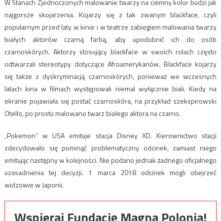
W Stanach Zjednoczonych malowanie twarzy na ciemny kolor budzi jak
najgorsze skojarzenia. Kojarzy się z tak zwanym blackface, czyli
popularnym przed laty w kinie i w teatrze zabiegiem malowania twarzy
białych aktorów czarną farbą, aby upodobnić ich do osób
czarnoskórych. Aktorzy stosujący blackface w swoich rolach często
odtwarzali stereotypy dotyczące Afroamerykanów. Blackface kojarzy
się także z dyskryminacją czarnoskórych, ponieważ we wczesnych
latach kina w filmach występowali niemal wyłącznie biali. Kiedy na
ekranie pojawiała się postać czarnoskóra, na przykład szekspirowski
Otello, po prostu malowano twarz białego aktora na czarno.
„
Pokemon
”
w USA emituje stacja Disney XD. Kierownictwo stacji
zdecydowało się pominąć problematyczny odcinek, zamiast niego
emitując następny w kolejności. Nie podano jednak żadnego oficjalnego
uzasadnienia tej decyzji. 1 marca 2018 odcinek mogli obejrzeć
widzowie w Japonii.
Wspieraj Fundację Magna Polonia!