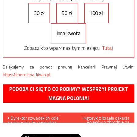
30 zł
50 zł
100 zł
Inna kwota
Zobacz kto wparł nas tym miesiącu:
Tutaj
Dziękujemy za pomoc prawną Kancelarii Prawnej Litwin:
https://kancelaria-litwin.pl
PODOBA CI SIĘ TO CO ROBIMY? WESPRZYJ PROJEKT
MAGNA POLONIA!
Nawigacja
Dyrektor szwedzkich kolei
Historyk z Izraela oskarża
Polaków o zbrodnie na
stracił pracę, bo napisał na
Żydach podczas II wojny
wpisu
Facebooku prawdę o
światowej
imigrantach