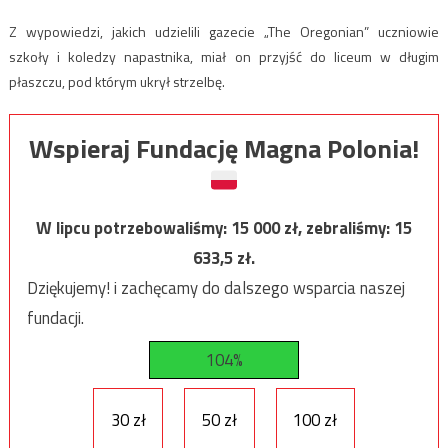
Z wypowiedzi, jakich udzielili gazecie „The Oregonian” uczniowie
szkoły i koledzy napastnika, miał on przyjść do liceum w długim
płaszczu, pod którym ukrył strzelbę.
Wspieraj Fundację Magna Polonia!
W lipcu potrzebowaliśmy:
15 000
zł, zebraliśmy:
15
633,5
zł.
Dziękujemy! i zachęcamy do dalszego wsparcia naszej
fundacji.
104%
30 zł
50 zł
100 zł