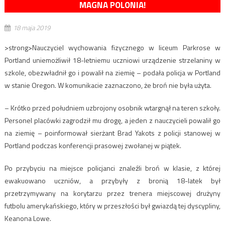
MAGNA POLONIA!
18 maja 2019
>strong>Nauczyciel wychowania fizycznego w liceum Parkrose w
Portland uniemożliwił 18-letniemu uczniowi urządzenie strzelaniny w
szkole, obezwładnił go i powalił na ziemię – podała policja w Portland
w stanie Oregon. W komunikacie zaznaczono, że broń nie była użyta.
– Krótko przed południem uzbrojony osobnik wtargnął na teren szkoły.
Personel placówki zagrodził mu drogę, a jeden z nauczycieli powalił go
na ziemię – poinformował sierżant Brad Yakots z policji stanowej w
Portland podczas konferencji prasowej zwołanej w piątek.
Po przybyciu na miejsce policjanci znaleźli broń w klasie, z której
ewakuowano uczniów, a przybyły z bronią 18-latek był
przetrzymywany na korytarzu przez trenera miejscowej drużyny
futbolu amerykańskiego, który w przeszłości był gwiazdą tej dyscypliny,
Keanona Lowe.