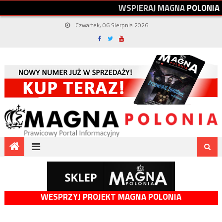
W
S
P
I
E
R
A
J
M
A
G
N
A
P
O
L
O
N
I
A
Czwartek, 06 Sierpnia 2026
WESPRZYJ PROJEKT MAGNA POLONIA