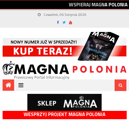
W
S
P
I
E
R
A
J
M
A
G
N
A
P
O
L
O
N
I
A
Czwartek, 06 Sierpnia 2026
WESPRZYJ PROJEKT MAGNA POLONIA