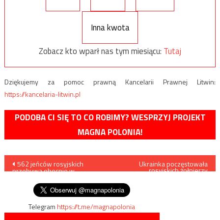
Inna kwota
Zobacz kto wparł nas tym miesiącu:
Tutaj
Dziękujemy za pomoc prawną Kancelarii Prawnej Litwin:
https://kancelaria-litwin.pl
PODOBA CI SIĘ TO CO ROBIMY? WESPRZYJ PROJEKT
MAGNA POLONIA!
Nawigacja
562 jeńców rosyjskich
Ukrainka poczęstowała
rosyjskich żołnierzy
przebywa obecnie w
pasztecikami. Nie żyją
wpisu
ukraińskiej niewoli
Telegram
https://t.me/magnapolonia