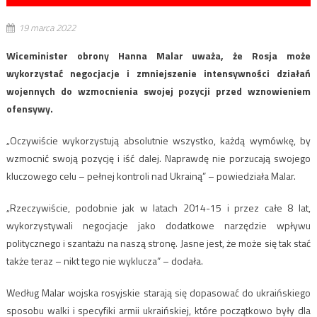
19 marca 2022
Wiceminister obrony Hanna Malar uważa, że ​​Rosja może
wykorzystać negocjacje i zmniejszenie intensywności działań
wojennych do wzmocnienia swojej pozycji przed wznowieniem
ofensywy.
„Oczywiście wykorzystują absolutnie wszystko, każdą wymówkę, by
wzmocnić swoją pozycję i iść dalej. Naprawdę nie porzucają swojego
kluczowego celu – pełnej kontroli nad Ukrainą” – powiedziała Malar.
„Rzeczywiście, podobnie jak w latach 2014-15 i przez całe 8 lat,
wykorzystywali negocjacje jako dodatkowe narzędzie wpływu
politycznego i szantażu na naszą stronę. Jasne jest, że może się tak stać
także teraz – nikt tego nie wyklucza” – dodała.
Według Malar wojska rosyjskie starają się dopasować do ukraińskiego
sposobu walki i specyfiki armii ukraińskiej, które początkowo były dla