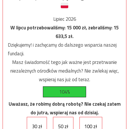
Lipiec 2026
W lipcu potrzebowaliśmy:
15 000
zł, zebraliśmy:
15
633,5
zł.
Dziękujemy! i zachęcamy do dalszego wsparcia naszej
fundacji.
Masz świadomość tego jak ważne jest przetrwanie
niezależnych ośrodków medialnych? Nie zwlekaj więc,
wspieraj nas już od teraz.
104%
Uważasz, że robimy dobrą robotę? Nie czekaj zatem
do jutra, wspieraj nas od dzisiaj.
30 zł
50 zł
100 zł