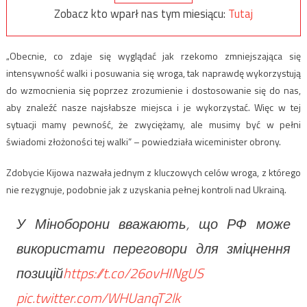
Zobacz kto wparł nas tym miesiącu:
Tutaj
„Obecnie, co zdaje się wyglądać jak rzekomo zmniejszająca się
intensywność walki i posuwania się wroga, tak naprawdę wykorzystują
do wzmocnienia się poprzez zrozumienie i dostosowanie się do nas,
aby znaleźć nasze najsłabsze miejsca i je wykorzystać. Więc w tej
sytuacji mamy pewność, że zwyciężamy, ale musimy być w pełni
świadomi złożoności tej walki” – powiedziała wiceminister obrony.
Zdobycie Kijowa nazwała jednym z kluczowych celów wroga, z którego
nie rezygnuje, podobnie jak z uzyskania pełnej kontroli nad Ukrainą.
У Міноборони вважають, що РФ може
використати переговори для зміцнення
позицій
https://t.co/26ovHINgUS
pic.twitter.com/WHUanqT2lk