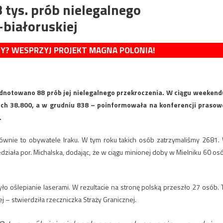
tys. prób nielegalnego
-białoruskiej
MY? WESPRZYJ PROJEKT MAGNA POLONIA!
 odnotowano 88 prób jej nielegalnego przekroczenia. W ciągu weekend
 ich 38.800, a w grudniu 838 – poinformowała na konferencji prasow
.
łównie to obywatele Iraku. W tym roku takich osób zatrzymaliśmy 2681.
ała por. Michalska, dodając, że w ciągu minionej doby w Mielniku 60 os
o oślepianie laserami. W rezultacie na stronę polską przeszło 27 osób. 
 – stwierdziła rzeczniczka Straży Granicznej.