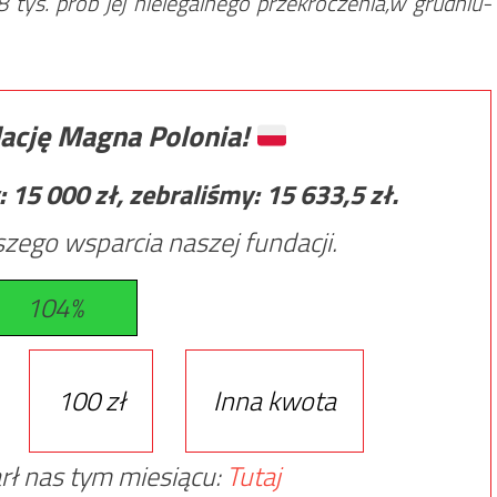
tys. prób jej nielegalnego przekroczenia,w grudniu-
ację Magna Polonia!
:
15 000
zł, zebraliśmy:
15 633,5
zł.
zego wsparcia naszej fundacji.
104%
100 zł
Inna kwota
rł nas tym miesiącu:
Tutaj