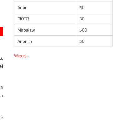
Artur
50
PIOTR
30
Mirosław
500
Anonim
50
Więcej...
u,
ej
 W
ób
Te