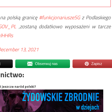
 na polską granicę
#funkcjonariuszeSG
z Podlaskiego
OV_PL
,zostaną dodatkowo wyposażeni w tarcze
vlHHRs
ecember 13, 2021
t
Obserwuj nas
Zapisz
nictwo:
t jeszcze naród polski?