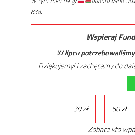
W tym roku na gr.
odnotowano 38,8 
838.
Wspieraj Fund
W lipcu potrzebowaliśmy
Dziękujemy! i zachęcamy do dals
30 zł
50 zł
Zobacz kto wpa