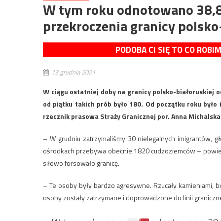
W tym roku odnotowano 38,8 
przekroczenia granicy polsko
PODOBA CI SIĘ TO CO ROBI
13 grudnia 2021
W ciągu ostatniej doby na granicy polsko-białoruskiej
od piątku takich prób było 180. Od początku roku było
rzecznik prasowa Straży Granicznej por. Anna Michalska
– W grudniu zatrzymaliśmy 30 nielegalnych imigrantów, g
ośrodkach przebywa obecnie 1820 cudzoziemców – powiedzi
siłowo forsowało granicę.
– Te osoby były bardzo agresywne. Rzucały kamieniami, był
osoby zostały zatrzymane i doprowadzone do linii granicznej