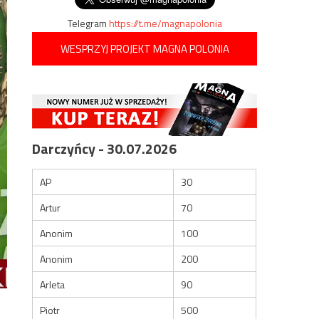
Telegram
https://t.me/magnapolonia
WESPRZYJ PROJEKT MAGNA POLONIA
Darczyńcy - 30.07.2026
AP
30
Artur
70
Anonim
100
Anonim
200
Arleta
90
Piotr
500