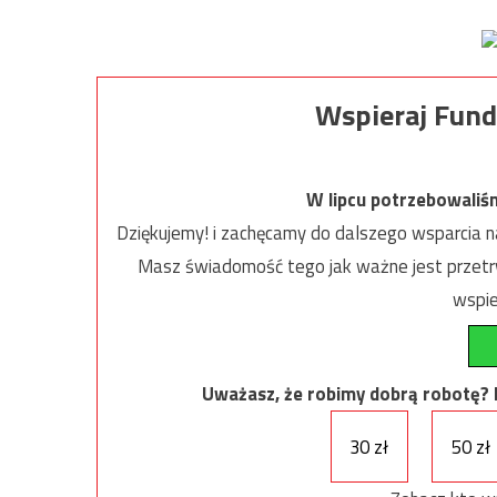
Wspieraj Fund
W lipcu potrzebowaliś
Dziękujemy! i zachęcamy do dalszego wsparcia na
Masz świadomość tego jak ważne jest przetrw
wspie
Uważasz, że robimy dobrą robotę? Ni
30 zł
50 zł