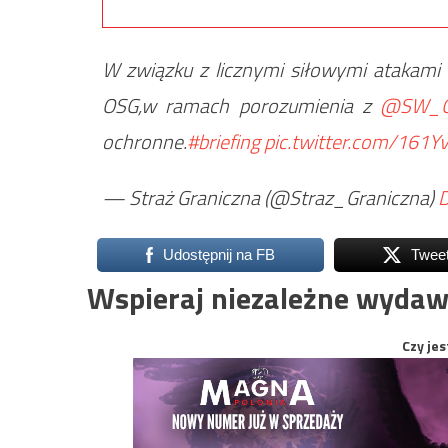
W związku z licznymi siłowymi atakami
OSG,w ramach porozumienia z
@SW_G
ochronne.
#briefing
pic.twitter.com/161Y
— Straż Graniczna (@Straz_Graniczna)
D
Udostępnij na FB
Twee
Wspieraj niezależne wydaw
Czy jes