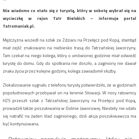
Nie wiadomo co stało się z turystą, który w sobotę wybrał się na
wycieczkę w rejon Tatr Bielskich – informuje portal
Tatromaniak.pl.
Mężczyzna wszedł na szlak ze Zdziaru na Przełęcz pod Kopą, stamtąd
miał zejść znakowano na niebiesko trasą do Tatrzańskiej Jaworzyny.
Tam czekał na niego kolega, który o umówionej godzinie miał odwieźć
turystę do domu. Gdy do spotkania nie doszło, a zaginiony nie dawał
znaku życia przez kolejne godziny, kolega zawiadomił służby.
Zlokalizowanie sygnału z telefonu turysty potwierdziło, że w godzinach
popołudniowych przebywał on na terenie Słowacji. W nocy ratownicy
HZS przeszli szlak z Tatrzańskiej Jaworzyny na Przełęcz pod Kopą,
prowadzili także poszukiwania w Dolinie Jaworowej. Niestety nie udało
się natrafić na żaden ślad zaginionego, dziś akcja poszukiwawcza ma
być kontynuowana.