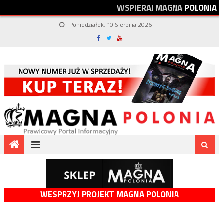
W
S
P
I
E
R
A
J
M
A
G
N
A
P
O
L
O
N
I
A
Poniedziałek, 10 Sierpnia 2026
WESPRZYJ PROJEKT MAGNA POLONIA