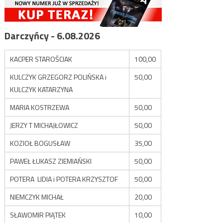
Darczyńcy - 6.08.2026
KACPER STAROŚCIAK
100,00
KULCZYK GRZEGORZ POLIŃSKA i
50,00
KULCZYK KATARZYNA
MARIA KOSTRZEWA
50,00
JERZY T MICHAJŁOWICZ
50,00
KOZIOŁ BOGUSŁAW
35,00
PAWEŁ ŁUKASZ ZIEMIAŃSKI
50,00
POTERA LIDIA i POTERA KRZYSZTOF
50,00
NIEMCZYK MICHAŁ
20,00
SŁAWOMIR PIĄTEK
10,00