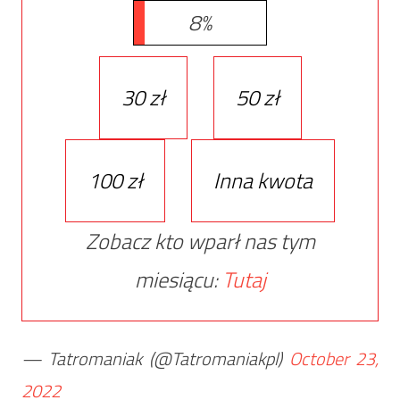
8%
30 zł
50 zł
100 zł
Inna kwota
Zobacz kto wparł nas tym
miesiącu:
Tutaj
— Tatromaniak (@Tatromaniakpl)
October 23,
2022