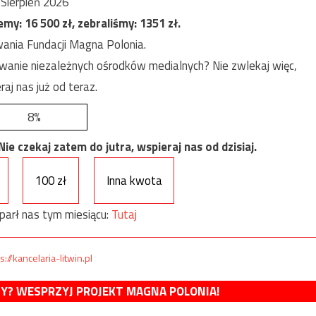
Sierpień 2026
jemy:
16 500
zł, zebraliśmy:
1351
zł.
ania Fundacji Magna Polonia.
anie niezależnych ośrodków medialnych? Nie zwlekaj więc,
raj nas już od teraz.
8%
e czekaj zatem do jutra, wspieraj nas od dzisiaj.
100 zł
Inna kwota
parł nas tym miesiącu:
Tutaj
s://kancelaria-litwin.pl
MY? WESPRZYJ PROJEKT MAGNA POLONIA!