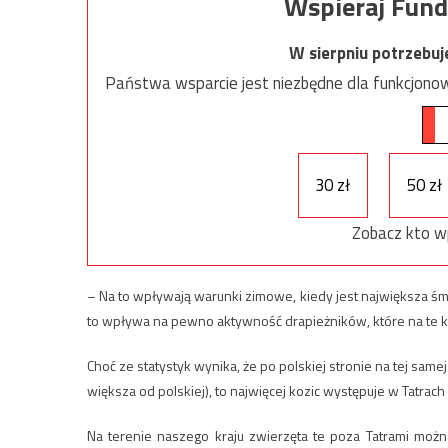
Wspieraj Fund
W sierpniu potrzebu
Państwa wsparcie jest niezbędne dla funkcjonow
30 zł
50 zł
Zobacz kto w
– Na to wpływają warunki zimowe, kiedy jest największa śmie
to wpływa na pewno aktywność drapieżników, które na te kozi
Choć ze statystyk wynika, że po polskiej stronie na tej same
większa od polskiej), to najwięcej kozic występuje w Tatrach 
Na terenie naszego kraju zwierzęta te poza Tatrami moż