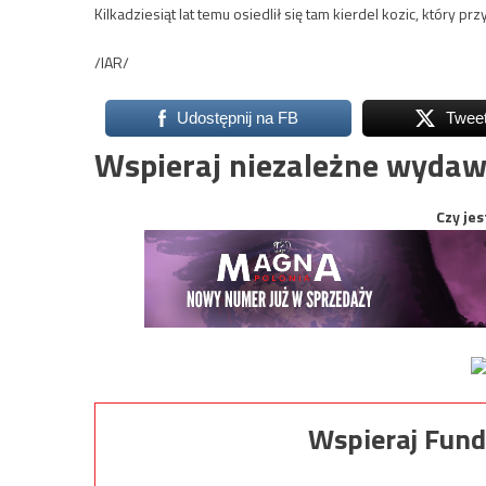
Kilkadziesiąt lat temu osiedlił się tam kierdel kozic, który 
/IAR/
Udostępnij na FB
Twee
Wspieraj niezależne wydaw
Czy jes
Wspieraj Fund