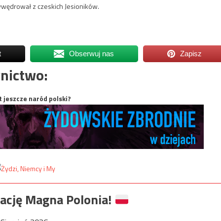
przywędrował z czeskich Jesioników.
t
Obserwuj nas
Zapisz
nictwo:
t jeszcze naród polski?
ację Magna Polonia!