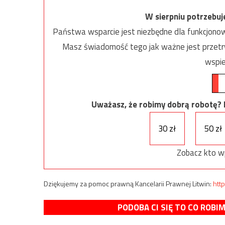
W sierpniu potrzebu
Państwa wsparcie jest niezbędne dla funkcjonow
Masz świadomość tego jak ważne jest przetrw
wspie
Uważasz, że robimy dobrą robotę? Ni
30 zł
50 zł
Zobacz kto w
Dziękujemy za pomoc prawną Kancelarii Prawnej Litwin:
http
PODOBA CI SIĘ TO CO ROBI