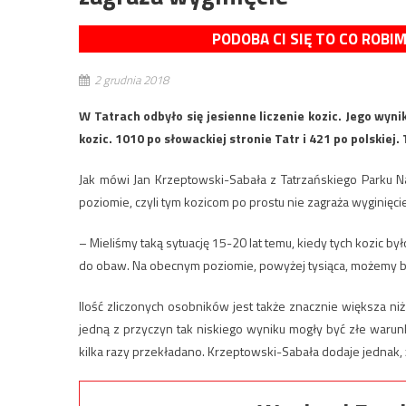
PODOBA CI SIĘ TO CO ROBI
2 grudnia 2018
W Tatrach odbyło się jesienne liczenie kozic. Jego wyn
kozic. 1010 po słowackiej stronie Tatr i 421 po polskiej. 
Jak mówi Jan Krzeptowski-Sabała z Tatrzańskiego Parku N
poziomie, czyli tym kozicom po prostu nie zagraża wyginięcie
– Mieliśmy taką sytuację 15-20 lat temu, kiedy tych kozic było
do obaw. Na obecnym poziomie, powyżej tysiąca, możemy by
Ilość zliczonych osobników jest także znacznie większa niż
jedną z przyczyn tak niskiego wyniku mogły być złe waru
kilka razy przekładano. Krzeptowski-Sabała dodaje jednak, 