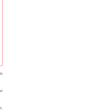
Na
st
h.