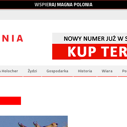
W
S
P
I
E
R
A
J
M
A
G
N
A
P
O
L
O
N
I
A
& Holocher
Żydzi
Gospodarka
Historia
Wiara
Po