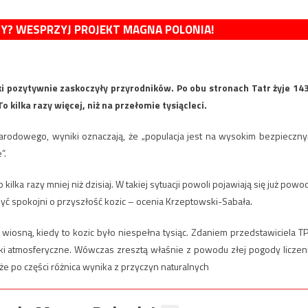
MY? WESPRZYJ PROJEKT MAGNA POLONIA!
iki pozytywnie zaskoczyły przyrodników. Po obu stronach Tatr żyje 14
To kilka razy więcej, niż na przełomie tysiącleci.
arodowego, wyniki oznaczają, że „populacja jest na wysokim bezpieczn
”.
 kilka razy mniej niż dzisiaj. W takiej sytuacji powoli pojawiają się już powo
ć spokojni o przyszłość kozic – ocenia Krzeptowski-Sabała.
 wiosną, kiedy to kozic było niespełna tysiąc. Zdaniem przedstawiciela T
nki atmosferyczne. Wówczas zresztą właśnie z powodu złej pogody liczen
że po części różnica wynika z przyczyn naturalnych