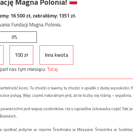
ację Magna Polonia!
jemy:
16 500
zł, zebraliśmy:
1351
zł.
ania Fundacji Magna Polonia.
8%
100 zł
Inna kwota
parł nas tym miesiącu:
Tutaj
rtelność kozic. Tu chodzi o lawiny, tu chodzi o upadki z dużej wysokości. 
ce polują. Więc czymś naturalnym jest, że te liczby się różnią – wyjaśnia.
j powierzchni jest więcej osobników, niż u sąsiadów (słowacka część Tatr je
Bielskich.
na spotkać jedynie w rejonie Średniaka w Masywie Śnieżnika w Sudetac