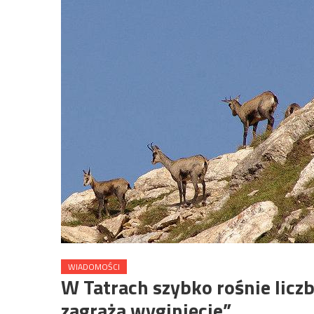
WIADOMOŚCI
W Tatrach szybko rośnie liczb
zagraża wyginięcie”