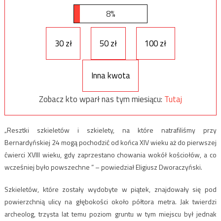
8%
30 zł
50 zł
100 zł
Inna kwota
Zobacz kto wparł nas tym miesiącu:
Tutaj
„Resztki szkieletów i szkielety, na które natrafiliśmy przy
Bernardyńskiej 24 mogą pochodzić od końca XIV wieku aż do pierwszej
ćwierci XVIII wieku, gdy zaprzestano chowania wokół kościołów, a co
wcześniej było powszechne ” – powiedział Eligiusz Dworaczyński.
Szkieletów, które zostały wydobyte w piątek, znajdowały się pod
powierzchnią ulicy na głębokości około półtora metra. Jak twierdzi
archeolog, trzysta lat temu poziom gruntu w tym miejscu był jednak