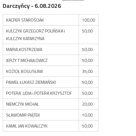
Darczyńcy - 6.08.2026
KACPER STAROŚCIAK
100,00
KULCZYK GRZEGORZ POLIŃSKA i
50,00
KULCZYK KATARZYNA
MARIA KOSTRZEWA
50,00
JERZY T MICHAJŁOWICZ
50,00
KOZIOŁ BOGUSŁAW
35,00
PAWEŁ ŁUKASZ ZIEMIAŃSKI
50,00
POTERA LIDIA i POTERA KRZYSZTOF
50,00
NIEMCZYK MICHAŁ
20,00
SŁAWOMIR PIĄTEK
10,00
KAMIL JAN KOWALCZYK
50,00