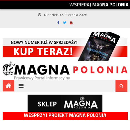
W
S
P
I
E
R
A
J
M
A
G
N
A
P
O
L
O
N
I
A
Niedziela, 09 Sierpnia 2026
WESPRZYJ PROJEKT MAGNA POLONIA