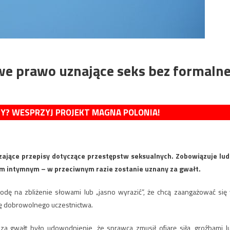
we prawo uznające seks bez formalne
MY? WESPRZYJ PROJEKT MAGNA POLONIA!
zające przepisy dotyczące przestępstw seksualnych. Zobowiązuje lud
m intymnym – w przeciwnym razie zostanie uznany za gwałt.
ę na zbliżenie słowami lub „jasno wyrazić”, że chcą zaangażować się
kę dobrowolnego uczestnictwa.
a gwałt było udowodnienie, że sprawca zmusił ofiarę siłą, groźbami l