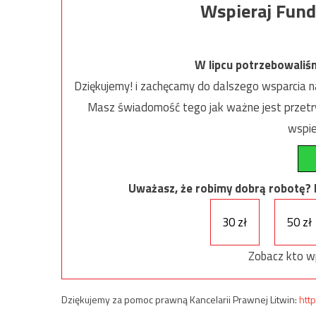
Wspieraj Fund
W lipcu potrzebowaliś
Dziękujemy! i zachęcamy do dalszego wsparcia na
Masz świadomość tego jak ważne jest przetrw
wspie
Uważasz, że robimy dobrą robotę? Ni
30 zł
50 zł
Zobacz kto w
Dziękujemy za pomoc prawną Kancelarii Prawnej Litwin:
http