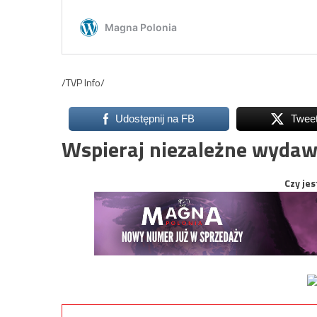
/TVP Info/
Udostępnij na FB
Twee
Wspieraj niezależne wydaw
Czy jes