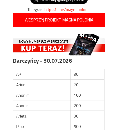
Telegram
https://t.me/magnapolonia
WESPRZYJ PROJEKT MAGNA POLONIA
Darczyńcy - 30.07.2026
AP
30
Artur
70
Anonim
100
Anonim
200
Arleta
90
Piotr
500