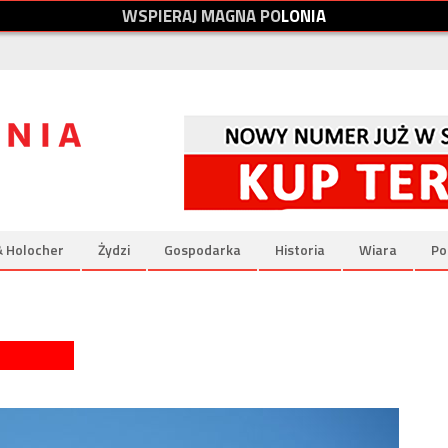
W
S
P
I
E
R
A
J
M
A
G
N
A
P
O
L
O
N
I
A
& Holocher
Żydzi
Gospodarka
Historia
Wiara
Po