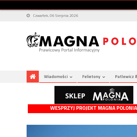
Czwartek, 06 Sierpnia 2026
Wiadomości
Felietony
Patlewicz 
WESPRZYJ PROJEKT MAGNA POLONIA