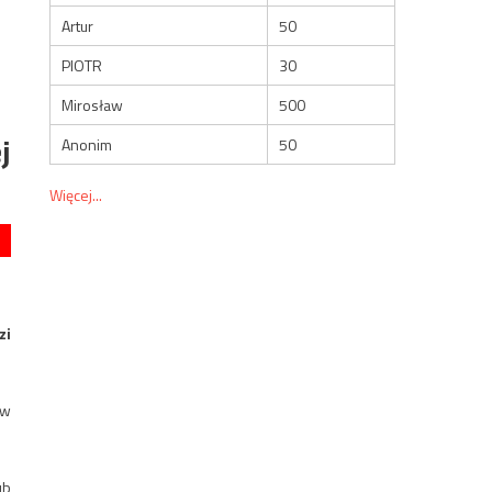
Artur
50
PIOTR
30
Mirosław
500
j
Anonim
50
Więcej...
zi
 w
ub