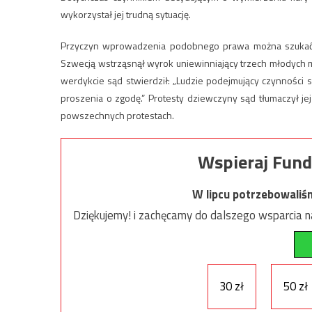
wykorzystał jej trudną sytuację.
Przyczyn wprowadzenia podobnego prawa można szukać 
Szwecją wstrząsnął wyrok uniewinniający trzech młodych 
werdykcie sąd stwierdził: „Ludzie podejmujący czynności
proszenia o zgodę.” Protesty dziewczyny sąd tłumaczył jej 
powszechnych protestach.
Wspieraj Fund
W lipcu potrzebowaliś
Dziękujemy! i zachęcamy do dalszego wsparcia na
30 zł
50 zł