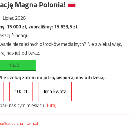
ację Magna Polonia!
Lipiec 2026
my:
15 000
zł, zebraliśmy:
15 633,5
zł.
szej fundacji.
anie niezależnych ośrodków medialnych? Nie zwlekaj więc,
raj nas już od teraz.
104%
e czekaj zatem do jutra, wspieraj nas od dzisiaj.
100 zł
Inna kwota
parł nas tym miesiącu:
Tutaj
s://kancelaria-litwin.pl