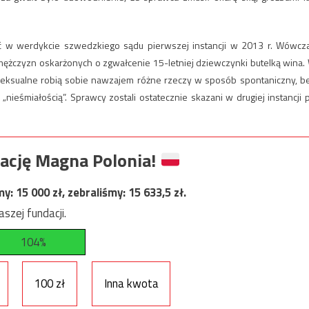
w werdykcie szwedzkiego sądu pierwszej instancji w 2013 r. Wówcz
mężczyzn oskarżonych o zgwałcenie 15-letniej dziewczynki butelką wina.
 seksualne robią sobie nawzajem różne rzeczy w sposób spontaniczny, b
„nieśmiałością”. Sprawcy zostali ostatecznie skazani w drugiej instancji 
ację Magna Polonia!
my:
15 000
zł, zebraliśmy:
15 633,5
zł.
szej fundacji.
104%
100 zł
Inna kwota