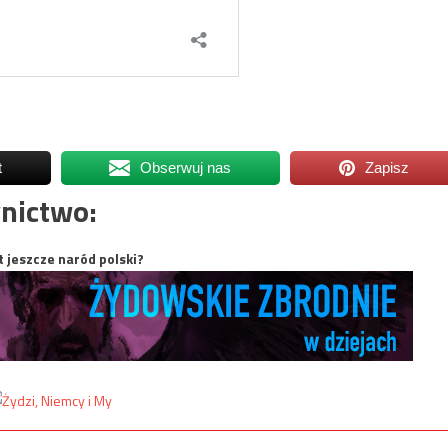
t
Obserwuj nas
Zapisz
nictwo:
t jeszcze naród polski?