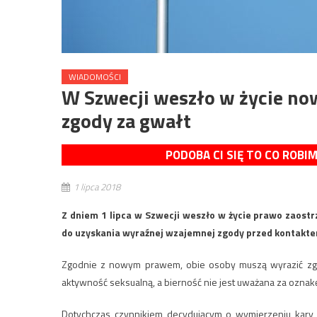
WIADOMOŚCI
W Szwecji weszło w życie no
zgody za gwałt
PODOBA CI SIĘ TO CO ROBI
1 lipca 2018
Z dniem 1 lipca w Szwecji weszło w życie prawo zaostr
do uzyskania wyraźnej wzajemnej zgody przed kontakte
Zgodnie z nowym prawem, obie osoby muszą wyrazić zgod
aktywność seksualną, a bierność nie jest uważana za ozna
Dotychczas czynnikiem decydującym o wymierzeniu kary z