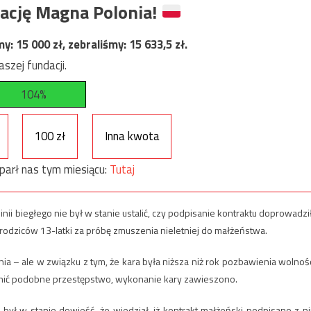
ację Magna Polonia!
my:
15 000
zł, zebraliśmy:
15 633,5
zł.
szej fundacji.
104%
100 zł
Inna kwota
parł nas tym miesiącu:
Tutaj
i biegłego nie był w stanie ustalić, czy podpisanie kontraktu doprowadzi
rodziców 13-latki za próbę zmuszenia nieletniej do małżeństwa.
a – ale w związku z tym, że kara była niższa niż rok pozbawienia wolnośc
ełnić podobne przestępstwo, wykonanie kary zawieszono.
był w stanie dowieść, że wiedział, iż kontrakt małżeński podpisano z n