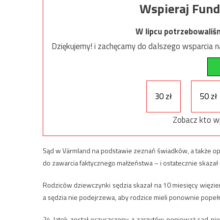
Wspieraj Fund
W lipcu potrzebowaliś
Dziękujemy! i zachęcamy do dalszego wsparcia na
30 zł
50 zł
Zobacz kto w
Sąd w Värmland na podstawie zeznań świadków, a także opini
do zawarcia faktycznego małżeństwa – i ostatecznie skazał 
Rodziców dziewczynki sędzia skazał na 10 miesięcy więzieni
a sędzia nie podejrzewa, aby rodzice mieli ponownie pop
24-latek został oczyszczony z zarzutów ponieważ sąd nie 