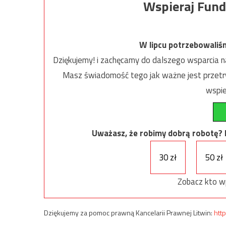
Wspieraj Fund
W lipcu potrzebowaliś
Dziękujemy! i zachęcamy do dalszego wsparcia na
Masz świadomość tego jak ważne jest przetrw
wspie
Uważasz, że robimy dobrą robotę? Ni
30 zł
50 zł
Zobacz kto w
Dziękujemy za pomoc prawną Kancelarii Prawnej Litwin:
http