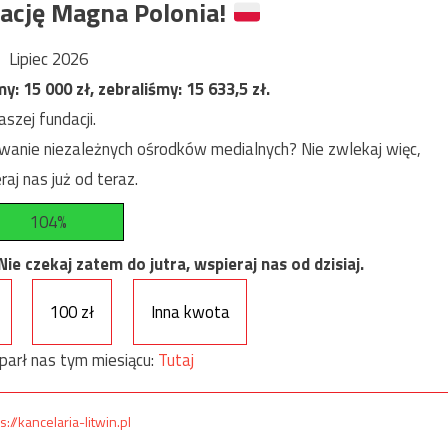
ację Magna Polonia!
Lipiec 2026
my:
15 000
zł, zebraliśmy:
15 633,5
zł.
szej fundacji.
anie niezależnych ośrodków medialnych? Nie zwlekaj więc,
raj nas już od teraz.
104%
e czekaj zatem do jutra, wspieraj nas od dzisiaj.
100 zł
Inna kwota
parł nas tym miesiącu:
Tutaj
s://kancelaria-litwin.pl