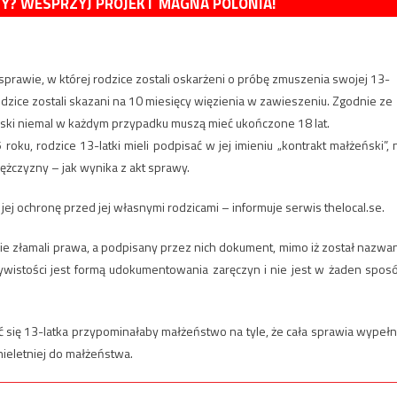
MY? WESPRZYJ PROJEKT MAGNA POLONIA!
sprawie, w której rodzice zostali oskarżeni o próbę zmuszenia swojej 13-
odzice zostali skazani na 10 miesięcy więzienia w zawieszeniu. Zgodnie ze
ki niemal w każdym przypadku muszą mieć ukończone 18 lat.
ku, rodzice 13-latki mieli podpisać w jej imieniu „kontrakt małżeński”, 
żczyzny – jak wynika z akt sprawy.
 jej ochronę przed jej własnymi rodzicami – informuje serwis thelocal.se.
 nie złamali prawa, a podpisany przez nich dokument, mimo iż został nazwa
wistości jest formą udokumentowania zaręczyn i nie jest w żaden spos
eźć się 13-latka przypominałaby małżeństwo na tyle, że cała sprawia wypełn
ieletniej do małżeństwa.