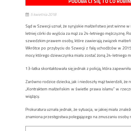
PODOBA CI SIĘ TO CO ROBI
5 kwietnia 2018
Sąd w Szwecji uznał, że syryjskie małżeństwo jest winne w 
letniej córki do wyjścia za mąż za 24-letniego mężczyznę. R
szwedzkim prawem osoby, które zawierają związek małżeńs
Wkrótce po przybyciu do Szwecji z falą uchodźców w 2015 ro
mocy którego dziewczynka miała zostać żoną 24-letniego mę
13-latka skontaktowała się jednak z policją, która zapewniła
Zarówno rodzice dziecka, jak i niedoszły mąż twierdzili, że
„Kontraktem małżeńskim w świetle prawa islamu” w rzeczy
wiążący.
Prokuratura uznała jednak, że sytuacja, w jakiej miała znal
znamiona przestępstwa polegającego na zmuszaniu osoby n