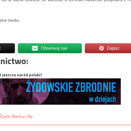
zkie media.
t
Obserwuj nas
Zapisz
nictwo:
t jeszcze naród polski?