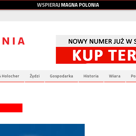
W
S
P
I
E
R
A
J
M
A
G
N
A
P
O
L
O
N
I
A
& Holocher
Żydzi
Gospodarka
Historia
Wiara
Po