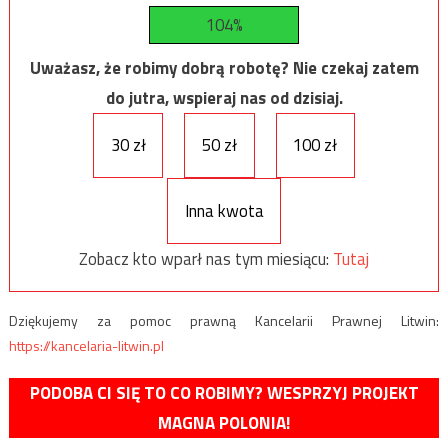
104%
Uważasz, że robimy dobrą robotę? Nie czekaj zatem
do jutra, wspieraj nas od dzisiaj.
30 zł
50 zł
100 zł
Inna kwota
Zobacz kto wparł nas tym miesiącu:
Tutaj
Dziękujemy za pomoc prawną Kancelarii Prawnej Litwin:
https://kancelaria-litwin.pl
PODOBA CI SIĘ TO CO ROBIMY? WESPRZYJ PROJEKT
MAGNA POLONIA!