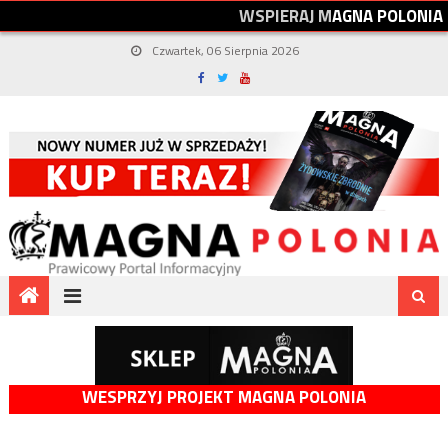
W
S
P
I
E
R
A
J
M
A
G
N
A
P
O
L
O
N
I
A
Czwartek, 06 Sierpnia 2026
WESPRZYJ PROJEKT MAGNA POLONIA