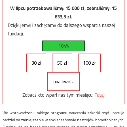
W lipcu potrzebowaliśmy:
15 000
zł, zebraliśmy:
15
633,5
zł.
Dziękujemy! i zachęcamy do dalszego wsparcia naszej
fundacji.
104%
30 zł
50 zł
100 zł
Inna kwota
Zobacz kto wparł nas tym miesiącu:
Tutaj
We wprowadzeniu takiego programu nauczania szkocki rząd upatruje
nadziei na zmniejszenie w społeczeństwie nastrojów homofobicznych.
Z najnowszych badań przeprowadzonych przez organizację „Just Like