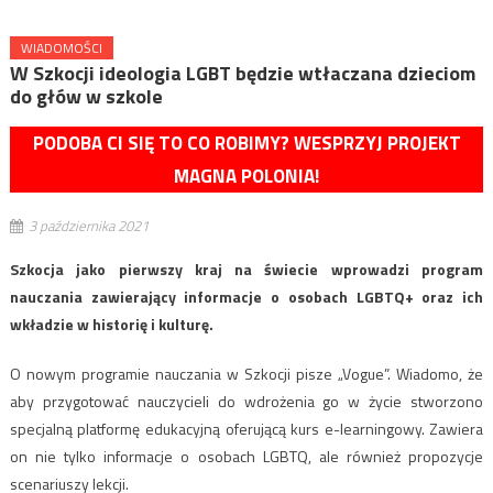
WIADOMOŚCI
W Szkocji ideologia LGBT będzie wtłaczana dzieciom
do głów w szkole
PODOBA CI SIĘ TO CO ROBIMY? WESPRZYJ PROJEKT
MAGNA POLONIA!
3 października 2021
Szkocja jako pierwszy kraj na świecie wprowadzi program
nauczania zawierający informacje o osobach LGBTQ+ oraz ich
wkładzie w historię i kulturę.
O nowym programie nauczania w Szkocji pisze „Vogue”. Wiadomo, że
aby przygotować nauczycieli do wdrożenia go w życie stworzono
specjalną platformę edukacyjną oferującą kurs e-learningowy. Zawiera
on nie tylko informacje o osobach LGBTQ, ale również propozycje
scenariuszy lekcji.