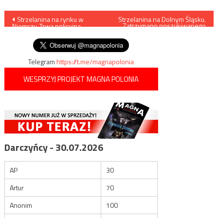
Nawigacja
Strzelanina na rynku w
Strzelanina na Dolnym Śląsku.
Zatrzymano poszukiwanego
Niemczy. Trwa policyjna
34-latka
wpisu
obława
Telegram
https://t.me/magnapolonia
WESPRZYJ PROJEKT MAGNA POLONIA
Darczyńcy - 30.07.2026
AP
30
Artur
70
Anonim
100