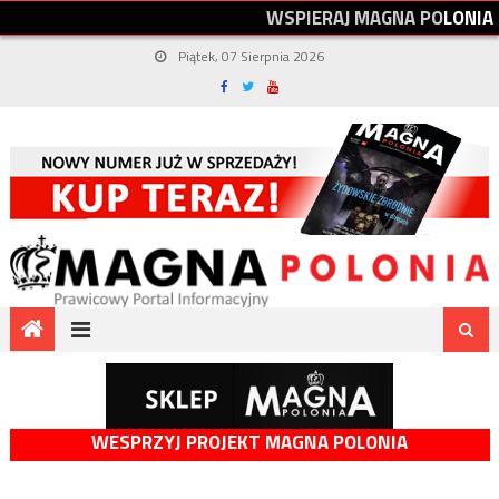
W
S
P
I
E
R
A
J
M
A
G
N
A
P
O
L
O
N
I
A
Piątek, 07 Sierpnia 2026
WESPRZYJ PROJEKT MAGNA POLONIA