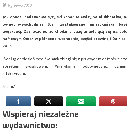
6 grudnia 2019
Jak donosi państwowy syryjski kanał telewizyjny Al-Ikhbariya, w
północno-wschodniej Syrii zaatakowano amerykańską bazę
wojskową. Zaznaczono, że chodzi o bazę znajdującą się na polu
naftowym Omar w północno-wschodniej części prowincji Dair az-
Zaur.
Według doniesień mediów, atak zbiegł się z przybyciem ciężarówek ze
sprzętem wojskowym. Amerykanie odpowiedzieć ogniem
artyleryjskim.
/ria.ru/
Wspieraj niezależne
wydawnictwo: