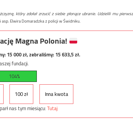
żczyznę, który zdołał zrzucić z siebie płonące ubranie. Udzielili mu pierwsz
asp. Elwira Domaradzka z policji w Świdniku.
ację Magna Polonia!
my:
15 000
zł, zebraliśmy:
15 633,5
zł.
szej fundacji.
104%
100 zł
Inna kwota
parł nas tym miesiącu:
Tutaj