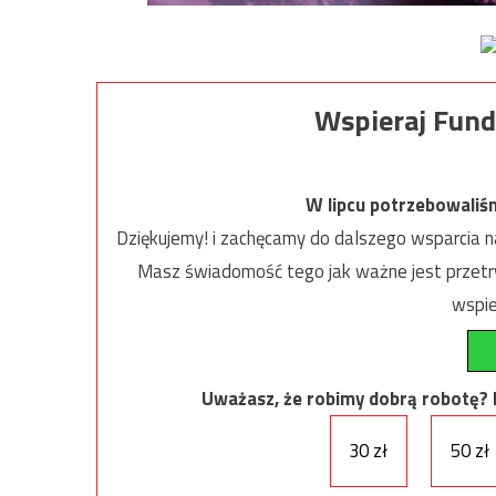
Wspieraj Fund
W lipcu potrzebowaliś
Dziękujemy! i zachęcamy do dalszego wsparcia na
Masz świadomość tego jak ważne jest przetrw
wspie
Uważasz, że robimy dobrą robotę? Ni
30 zł
50 zł