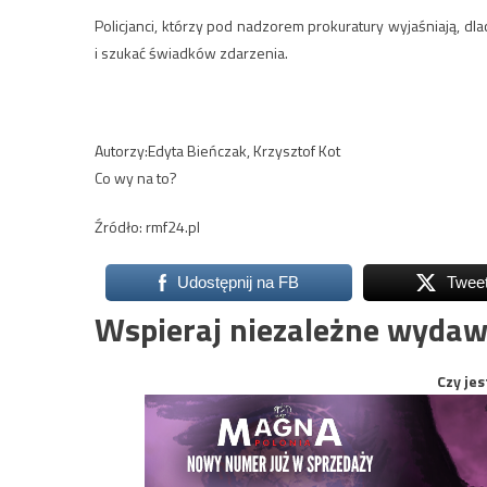
Policjanci, którzy pod nadzorem prokuratury wyjaśniają, dl
i szukać świadków zdarzenia.
Autorzy:
Edyta Bieńczak
,
Krzysztof Kot
Co wy na to?
Źródło: rmf24.pl
Udostępnij na FB
Twee
Wspieraj niezależne wydaw
Czy jes