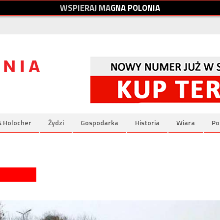
W
S
P
I
E
R
A
J
M
A
G
N
A
P
O
L
O
N
I
A
& Holocher
Żydzi
Gospodarka
Historia
Wiara
Po