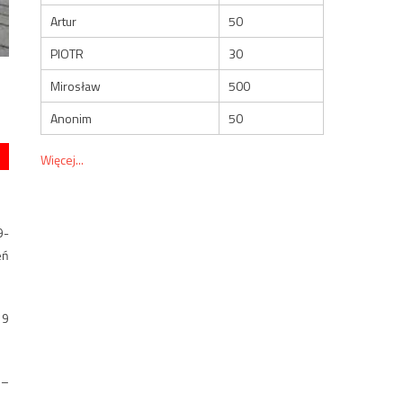
Artur
50
PIOTR
30
Mirosław
500
Anonim
50
Więcej...
9-
eń
 9
 –