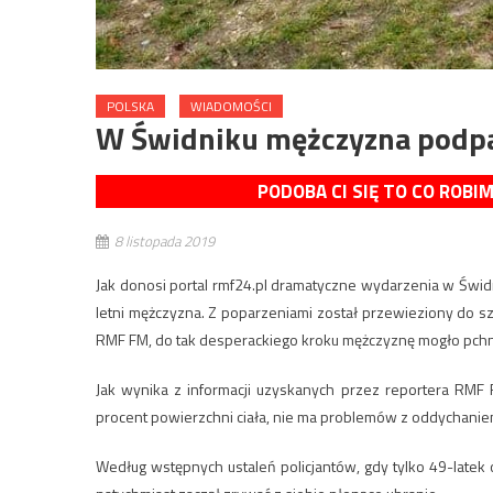
POLSKA
WIADOMOŚCI
W Świdniku mężczyzna podpal
PODOBA CI SIĘ TO CO ROBI
8 listopada 2019
Jak donosi portal rmf24.pl dramatyczne wydarzenia w Świd
letni mężczyzna. Z poparzeniami został przewieziony do szpi
RMF FM, do tak desperackiego kroku mężczyznę mogło pchną
Jak wynika z informacji uzyskanych przez reportera RMF 
procent powierzchni ciała, nie ma problemów z oddychanie
Według wstępnych ustaleń policjantów, gdy tylko 49-latek 