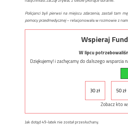
natychmiast zaczął zrywać z siebie płonące ubranie.
Policjanci byli pierwsi na miejscu zdarzenia, zastali tam mę
pomocy przedmedycznej
– relacjonowała w rozmowie z nami 
Wspieraj Fund
W lipcu potrzebowaliś
Dziękujemy! i zachęcamy do dalszego wsparcia na
30 zł
50 zł
Zobacz kto w
Jak dotąd 49-latek nie został przesłuchany.