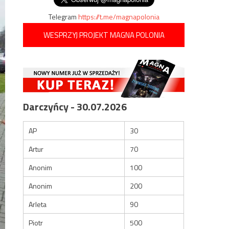
Telegram
https://t.me/magnapolonia
WESPRZYJ PROJEKT MAGNA POLONIA
Darczyńcy - 30.07.2026
AP
30
Artur
70
Anonim
100
Anonim
200
Arleta
90
Piotr
500