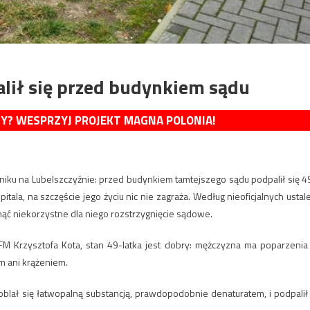
ił się przed budynkiem sądu
MY? WESPRZYJ PROJEKT MAGNA POLONIA!
niku na Lubelszczyźnie: przed budynkiem tamtejszego sądu podpalił się 4
tala, na szczęście jego życiu nic nie zagraża. Według nieoficjalnych ustal
ć niekorzystne dla niego rozstrzygnięcie sądowe.
FM Krzysztofa Kota, stan 49-latka jest dobry: mężczyzna ma poparzenia
m ani krążeniem.
oblał się łatwopalną substancją, prawdopodobnie denaturatem, i podpalił