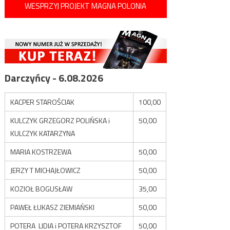
WESPRZYJ PROJEKT MAGNA POLONIA
Darczyńcy - 6.08.2026
KACPER STAROŚCIAK
100,00
KULCZYK GRZEGORZ POLIŃSKA i
50,00
KULCZYK KATARZYNA
MARIA KOSTRZEWA
50,00
JERZY T MICHAJŁOWICZ
50,00
KOZIOŁ BOGUSŁAW
35,00
PAWEŁ ŁUKASZ ZIEMIAŃSKI
50,00
POTERA LIDIA i POTERA KRZYSZTOF
50,00