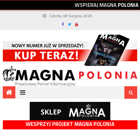
W
S
P
I
E
R
A
J
M
A
G
N
A
P
O
L
O
N
I
A
Sobota, 08 Sierpnia 2026
WESPRZYJ PROJEKT MAGNA POLONIA