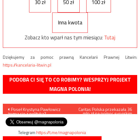
30 zł
50 zł
100 zł
Inna kwota
Zobacz kto wparł nas tym miesiącu:
Tutaj
Dziękujemy za pomoc prawną Kancelarii Prawnej Litwin:
https://kancelaria-litwin.pl
PODOBA CI SIĘ TO CO ROBIMY? WESPRZYJ PROJEKT
MAGNA POLONIA!
Nawigacja
Poseł Krystyna Pawłowicz
Caritas Polska przekazała 36
mln zł na pomoc syryjskim
żegna się z polityką?
rodzinom
wpisu
Telegram
https://t.me/magnapolonia