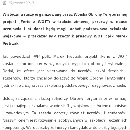
16 grudnia 2018
W styczniu ruszy organizowany przez Wojska Obrony Terytorialnej
projekt „Ferie z WOT”; w trakcie zimowej przerwy w nauce
uczniowie i studenci będą mogli odbyć podstawowe szkolenie
wojskowe – przekazał PAP rzecznik prasowy WOT ppłk Marek
Pietrzak.
Jak powiedział PAP ppłk. Marek Pietrzak, projekt „Ferie z WOT”
zostanie uruchomiony w wybranych brygadach obrony terytorialnej.
Dodał, że oferta jest skierowana do uczniów szkół średnich i
studentów, którzy chcieliby dołączyć do Wojsk Obrony Terytorialnej,
jednak nie chcą na czas szkolenia podstawowego rezygnować z nauki.
„Istotą zarządzania służbą żołnierzy Obrony Terytorialnej w formacji
jest jak najlepsze zbalansowanie służby wojskowej z życiem osobistym
i zawodowym. Ta zasada dotyczy również uczniów i studentów.
Naszym celem jest rozwijanie zdobywanych w szkołach i uczelniach
kompetencji. Wzrost liczby żołnierzy i kandydatów do służby będących