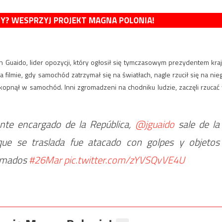
MY? WESPRZYJ PROJEKT MAGNA POLONIA!
n Guaido, lider opozycji, który ogłosił się tymczasowym prezydentem kraj
filmie, gdy samochód zatrzymał się na światłach, nagle rzucił się na nie
kopnął w samochód. Inni zgromadzeni na chodniku ludzie, zaczęli rzucać
te encargado de la República,
@jguaido
sale de la
que se traslada fue atacado con golpes y objetos
armados
#26Mar
pic.twitter.com/zYVSQvVE4U