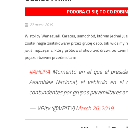
PODOBA CI SIĘ TO CO ROBI
27 marca 2019
W stolicy Wenezueli, Caracas, samochód, którym jednał Jua
został nagle zaatakowany przez grupę osób. Jak widzimy na 
jakiś mężczyzna, który próbował otworzyć drzwi, po czym 
pojazd różnymi przedmiotami.
#AHORA
Momento en el que el presiden
Asamblea Nacional, el vehículo en el 
contundentes por grupos paramilitares 
— VPItv (@VPITV)
March 26, 2019