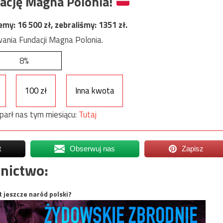
ację Magna Polonia!
jemy:
16 500
zł, zebraliśmy:
1351
zł.
ania Fundacji Magna Polonia.
8%
100 zł
Inna kwota
parł nas tym miesiącu:
Tutaj
t
Obserwuj nas
Zapisz
nictwo:
t jeszcze naród polski?