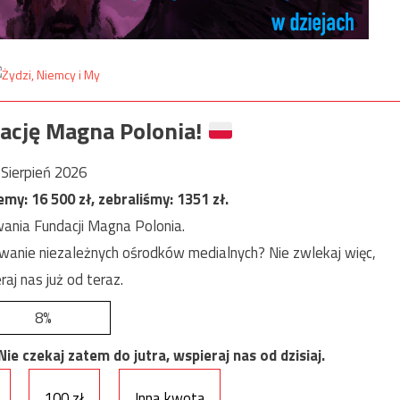
ację Magna Polonia!
Sierpień 2026
jemy:
16 500
zł, zebraliśmy:
1351
zł.
ania Fundacji Magna Polonia.
anie niezależnych ośrodków medialnych? Nie zwlekaj więc,
raj nas już od teraz.
8%
e czekaj zatem do jutra, wspieraj nas od dzisiaj.
100 zł
Inna kwota