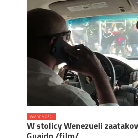
WIADOMOŚCI
W stolicy Wenezueli zaatako
Guaido /film/