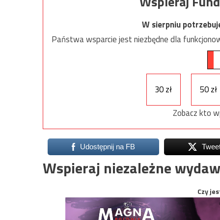
Wspieraj Fund
W sierpniu potrzebu
Państwa wsparcie jest niezbędne dla funkcjonow
30 zł
50 zł
Zobacz kto w
Udostępnij na FB
Twee
Wspieraj niezależne wydaw
Czy jes