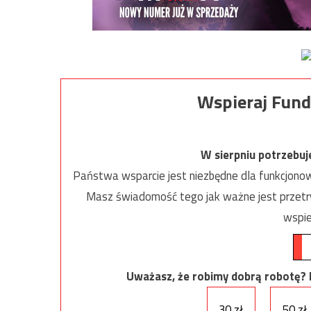
Wspieraj Fund
W sierpniu potrzebu
Państwa wsparcie jest niezbędne dla funkcjonow
Masz świadomość tego jak ważne jest przetrw
wspie
Uważasz, że robimy dobrą robotę? Ni
30 zł
50 zł