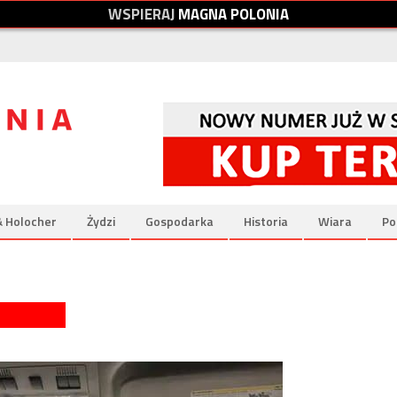
W
S
P
I
E
R
A
J
M
A
G
N
A
P
O
L
O
N
I
A
& Holocher
Żydzi
Gospodarka
Historia
Wiara
Po