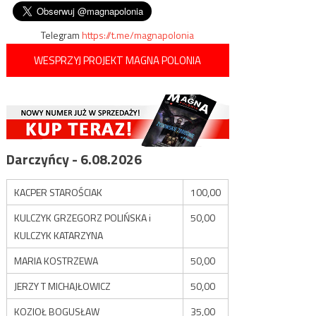
stosowanych środków
wpisu
owadobójczych
Telegram
https://t.me/magnapolonia
WESPRZYJ PROJEKT MAGNA POLONIA
Darczyńcy - 6.08.2026
KACPER STAROŚCIAK
100,00
KULCZYK GRZEGORZ POLIŃSKA i
50,00
KULCZYK KATARZYNA
MARIA KOSTRZEWA
50,00
JERZY T MICHAJŁOWICZ
50,00
KOZIOŁ BOGUSŁAW
35,00