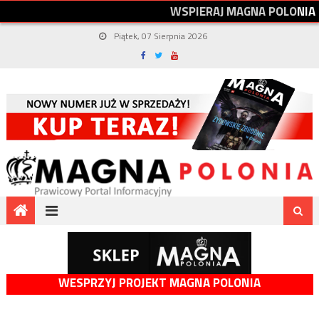
W
S
P
I
E
R
A
J
M
A
G
N
A
P
O
L
O
N
I
A
Piątek, 07 Sierpnia 2026
WESPRZYJ PROJEKT MAGNA POLONIA