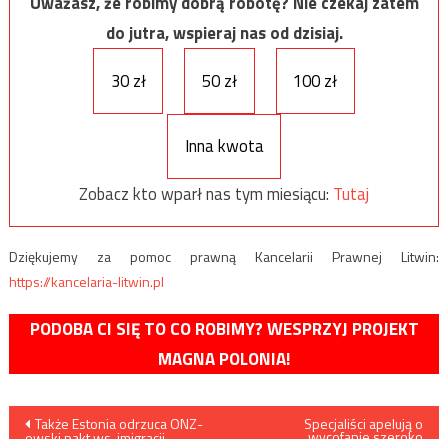
Uważasz, że robimy dobrą robotę? Nie czekaj zatem
do jutra, wspieraj nas od dzisiaj.
30 zł
50 zł
100 zł
Inna kwota
Zobacz kto wparł nas tym miesiącu:
Tutaj
Dziękujemy za pomoc prawną Kancelarii Prawnej Litwin:
https://kancelaria-litwin.pl
PODOBA CI SIĘ TO CO ROBIMY? WESPRZYJ PROJEKT
MAGNA POLONIA!
Nawigacja
Także Estonia odrzuca ONZ-
Specjaliści apelują o
wycofanie szeroko
owski pakt ws. imigracji