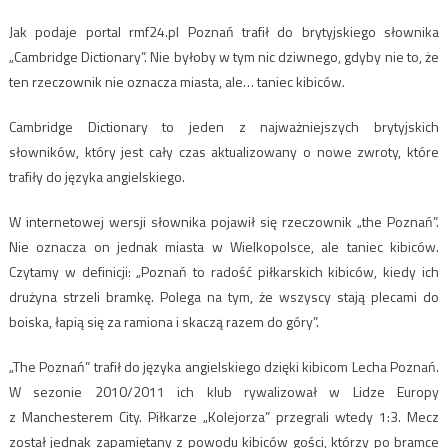
Jak podaje portal rmf24.pl Poznań trafił do brytyjskiego słownika
„Cambridge Dictionary”. Nie byłoby w tym nic dziwnego, gdyby nie to, że
ten rzeczownik nie oznacza miasta, ale… taniec kibiców.
Cambridge Dictionary to jeden z najważniejszych brytyjskich
słowników, który jest cały czas aktualizowany o nowe zwroty, które
trafiły do języka angielskiego.
W internetowej wersji słownika pojawił się rzeczownik „the Poznań”.
Nie oznacza on jednak miasta w Wielkopolsce, ale taniec kibiców.
Czytamy w definicji: „Poznań to radość piłkarskich kibiców, kiedy ich
drużyna strzeli bramkę. Polega na tym, że wszyscy stają plecami do
boiska, łapią się za ramiona i skaczą razem do góry”.
„The Poznań” trafił do języka angielskiego dzięki kibicom Lecha Poznań.
W sezonie 2010/2011 ich klub rywalizował w Lidze Europy
z Manchesterem City. Piłkarze „Kolejorza” przegrali wtedy 1:3. Mecz
został jednak zapamiętany z powodu kibiców gości, którzy po bramce