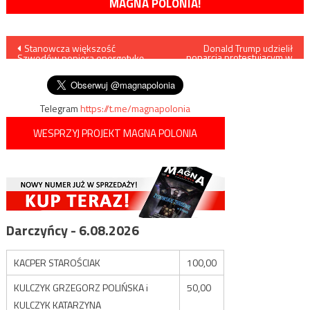
MAGNA POLONIA!
Nawigacja
Stanowcza większość
Donald Trump udzielił
poparcia protestującym w
Szwedów popiera energetykę
Hong Kongu
wpisu
jądrową
Telegram
https://t.me/magnapolonia
WESPRZYJ PROJEKT MAGNA POLONIA
Darczyńcy - 6.08.2026
KACPER STAROŚCIAK
100,00
KULCZYK GRZEGORZ POLIŃSKA i
50,00
KULCZYK KATARZYNA