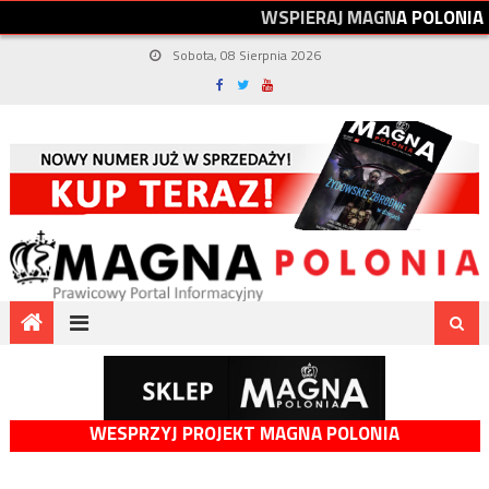
W
S
P
I
E
R
A
J
M
A
G
N
A
P
O
L
O
N
I
A
Sobota, 08 Sierpnia 2026
WESPRZYJ PROJEKT MAGNA POLONIA