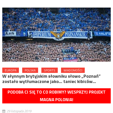
EUROPA
POLSKA
SPORTS
WIADOMOŚCI
W słynnym brytyjskim słowniku słowo „Poznań”
zostało wytłumaczone jako… taniec kibiców…
PODOBA CI SIĘ TO CO ROBIMY? WESPRZYJ PROJEKT
MAGNA POLONIA!
29 listopada 2019