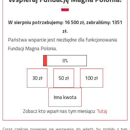
W sierpniu potrzebujemy:
16 500
zł, zebraliśmy:
1351
zł.
Państwa wsparcie jest niezbędne dla funkcjonowania
Fundacji Magna Polonia.
8%
30 zł
50 zł
100 zł
Inna kwota
Zobacz kto wparł nas tym miesiącu:
Tutaj
Coraz częściej pojawiają się wezwania do władz, by zrobiły z tym