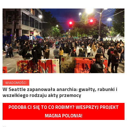
WIADOMOŚCI
W Seattle zapanowała anarchia: gwałty, rabunki i
wszelkiego rodzaju akty przemocy
PODOBA CI SIĘ TO CO ROBIMY? WESPRZYJ PROJEKT
MAGNA POLONIA!