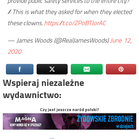
provide public safety services to the entire city?"
// This is what they asked for when they elected
these clowns.
https://t.co/ZPoBTJorAC
— James Woods (@RealJamesWoods)
June 12,
2020
Wspieraj niezależne
wydawnictwo:
Czy jest jeszcze naród polski?