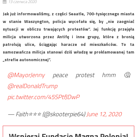
13 czerwca 2020
Jak już informowaliśmy, z części Seaatle, 700-tysięcznego miasta
w stanie Waszyngton, policja wycofała się, by „nie zaogniać
sytuacji w obliczu trwających protestów”. Jej funkcję przejęła
milicja utworzona przez Antifę i inne grupy, które z bronią
patrolują ulice, ściągając haracze od mieszkańców. To ta
samozwańcza milicja stanowi dziś władzę w proklamowanej tam
„strefie autonomicznej”.
@MayorJenny
peace protest hmm 🤔
@realDonaldTrump
pic.twitter.com/45SPtfJDwP
— Faith⭐️⭐️⭐️ (@skooterpie64)
June 12, 2020
Wspieraj Fundację Magna Polonia!