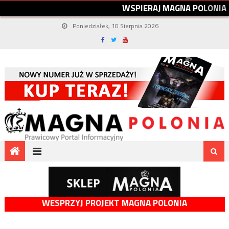
W
S
P
I
E
R
A
J
M
A
G
N
A
P
O
L
O
N
I
A
Poniedziałek, 10 Sierpnia 2026
WESPRZYJ PROJEKT MAGNA POLONIA