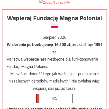
Wspieraj Fundację Magna Polonia!
Sierpień 2026
W sierpniu potrzebujemy:
16 500
zł, zebraliśmy:
1351
zł.
Państwa wsparcie jest niezbędne dla funkcjonowania
Fundacji Magna Polonia.
Masz świadomość tego jak ważne jest przetrwanie
niezależnych ośrodków medialnych? Nie zwlekaj więc,
wspieraj nas już od teraz.
8%
Uważasz, że robimy dobrą robotę? Nie czekaj zatem