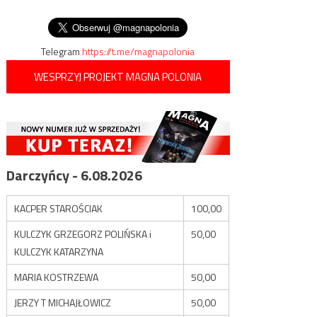
wpisu
sodomizacji
Telegram
https://t.me/magnapolonia
WESPRZYJ PROJEKT MAGNA POLONIA
Darczyńcy - 6.08.2026
KACPER STAROŚCIAK
100,00
KULCZYK GRZEGORZ POLIŃSKA i
50,00
KULCZYK KATARZYNA
MARIA KOSTRZEWA
50,00
JERZY T MICHAJŁOWICZ
50,00