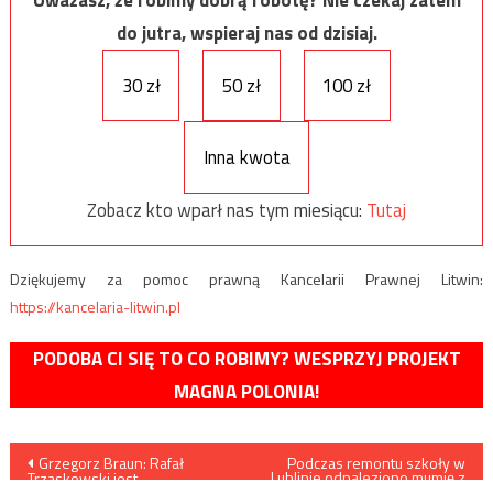
do jutra, wspieraj nas od dzisiaj.
30 zł
50 zł
100 zł
Inna kwota
Zobacz kto wparł nas tym miesiącu:
Tutaj
Dziękujemy za pomoc prawną Kancelarii Prawnej Litwin:
https://kancelaria-litwin.pl
PODOBA CI SIĘ TO CO ROBIMY? WESPRZYJ PROJEKT
MAGNA POLONIA!
Nawigacja
Grzegorz Braun: Rafał
Podczas remontu szkoły w
Lublinie odnaleziono mumię z
Trzaskowski jest
Egiptu
bezpośrednim promotorem