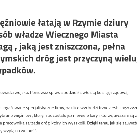
ięźniowie łatają w Rzymie dziury
osób władze Wiecznego Miasta
gą , jaką jest zniszczona, pełna
ymskich dróg jest przyczyną wielu
wypadków.
rowadzi wojsko. Ponieważ sprawa podzieliła włoską koalicję rządową,
zaangażowane specjalistyczne firmy, na ulice wychodzi trzydziestu mężczyz
rano więźniów , którym pozostało już niewiele kary i którzy, uważani są 
e pracownika zarządu dróg, który ich wyszkolił. Dzięki temu, jak się zauważ
y wyjdą na wolność.