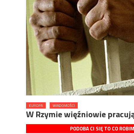
EUROPA
WIADOMOŚCI
W Rzymie więźniowie pracują 
PODOBA CI SIĘ TO CO ROBI