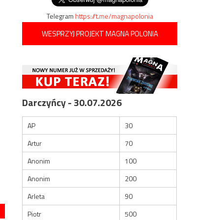
Telegram
https://t.me/magnapolonia
WESPRZYJ PROJEKT MAGNA POLONIA
Darczyńcy - 30.07.2026
AP
30
Artur
70
Anonim
100
Anonim
200
Arleta
90
Piotr
500