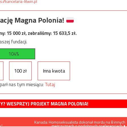
s://kancelaria-litwin.pl
ację Magna Polonia!
my:
15 000
zł, zebraliśmy:
15 633,5
zł.
szej fundacji.
104%
100 zł
Inna kwota
parł nas tym miesiącu:
Tutaj
MY? WESPRZYJ PROJEKT MAGNA POLONIA!
Kanada: Homoseksualista dokonał mordu na 8 innych
mężczyznach o podobnych preferencjach
a”