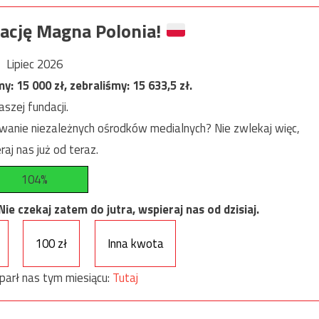
ację Magna Polonia!
Lipiec 2026
my:
15 000
zł, zebraliśmy:
15 633,5
zł.
szej fundacji.
anie niezależnych ośrodków medialnych? Nie zwlekaj więc,
raj nas już od teraz.
104%
e czekaj zatem do jutra, wspieraj nas od dzisiaj.
100 zł
Inna kwota
parł nas tym miesiącu:
Tutaj