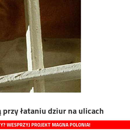
przy łataniu dziur na ulicach
MY? WESPRZYJ PROJEKT MAGNA POLONIA!