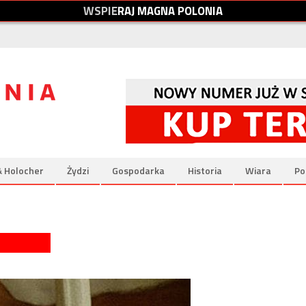
W
S
P
I
E
R
A
J
M
A
G
N
A
P
O
L
O
N
I
A
& Holocher
Żydzi
Gospodarka
Historia
Wiara
Po