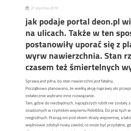
31 stycznia 2019
jak podaje portal deon.pl w
na ulicach. Także w ten sp
postanowiły uporać się z pla
wyrw nawierzchnia. Stan rz
czasem też śmiertelnych 
Sprawa jest pilna, bo stan nawierzchni jest fatalny.
Początkowo planowano, że wielką akcję naprawy ulic przep
ostatecznie wybrano inne rozwiązanie.
Tam, gdzie do niezbędnych, najcięższych robót nie zostały 
osadzonych w rzymskim więzieniu Rebibbia. Do prac tych wyb
niegroźnych. Pracują oni pod okiem straży więziennej, a takż
więźniowie zdobyli nowy zawód, co może być przydatne, gd