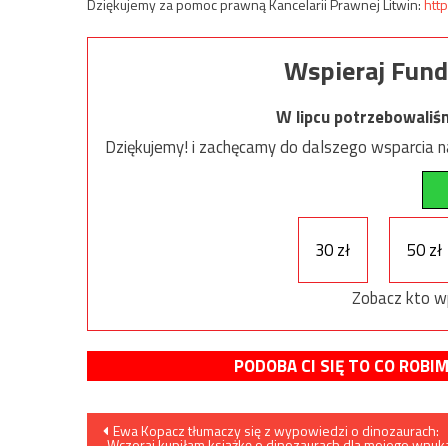
Dziękujemy za pomoc prawną Kancelarii Prawnej Litwin:
http
Wspieraj Fund
W lipcu potrzebowaliś
Dziękujemy! i zachęcamy do dalszego wsparcia na
30 zł
50 zł
Zobacz kto w
PODOBA CI SIĘ TO CO ROBI
Nawigacja
Ewa Kopacz tłumaczy się z wypowiedzi o dinozaurach:
„Wczoraj kupiłam książkę o dinozaurach dla mojego wnuk