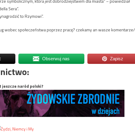
orze symbolicznym, która jest dobrodziejstwem dla miasta” – powiedział
ella Sera”.
ynagrodzić to Rzymowi”.
 dług wobec społeczeństwa poprzez pracę? czekamy an wasze komentarze/
t
Obserwuj nas
Zapisz
nictwo:
t jeszcze naród polski?