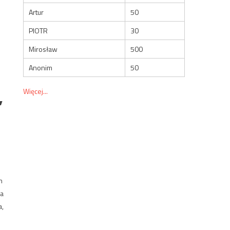
Artur
50
PIOTR
30
Mirosław
500
Anonim
50
Więcej...
,
n
za
a,