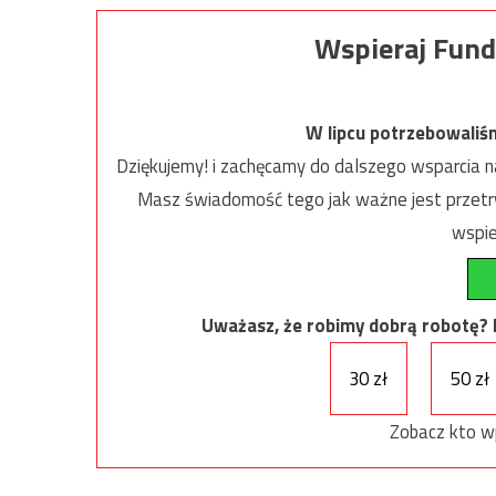
Wspieraj Fund
W lipcu potrzebowaliś
Dziękujemy! i zachęcamy do dalszego wsparcia na
Masz świadomość tego jak ważne jest przetrw
wspie
Uważasz, że robimy dobrą robotę? Ni
30 zł
50 zł
Zobacz kto w