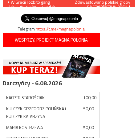
Nawigacja
W Grecji rozbito gang
Zdewastowano polskie groby
na cmentarzu w Anglii
Pakistańczyków – działali
wpisu
wyjątkowo brutalnie
Telegram
https://t.me/magnapolonia
WESPRZYJ PROJEKT MAGNA POLONIA
Darczyńcy - 6.08.2026
KACPER STAROŚCIAK
100,00
KULCZYK GRZEGORZ POLIŃSKA i
50,00
KULCZYK KATARZYNA
MARIA KOSTRZEWA
50,00