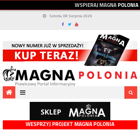
W
S
P
I
E
R
A
J
M
A
G
N
A
P
O
L
O
N
I
A
Sobota, 08 Sierpnia 2026
WESPRZYJ PROJEKT MAGNA POLONIA