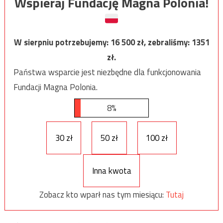
Wspieraj Fundację Magna Polonia!
W sierpniu potrzebujemy:
16 500
zł, zebraliśmy:
1351
zł.
Państwa wsparcie jest niezbędne dla funkcjonowania
Fundacji Magna Polonia.
8%
30 zł
50 zł
100 zł
Inna kwota
Zobacz kto wparł nas tym miesiącu:
Tutaj