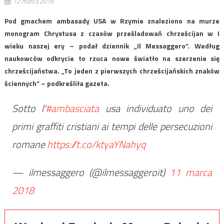
12 marca 2018
Pod gmachem ambasady USA w Rzymie znaleziono na murze
monogram Chrystusa z czasów prześladowań chrześcijan w I
wieku naszej ery – podał dziennik „Il Messaggero”. Według
naukowców odkrycie to rzuca nowe światło na szerzenie się
chrześcijaństwa. „To jeden z pierwszych chrześcijańskich znaków
ściennych” – podkreśliła gazeta.
Sotto l'
#ambasciata
usa individuato uno dei
primi graffiti cristiani ai tempi delle persecuzioni
romane
https://t.co/ktyaYNahyq
— ilmessaggero (@ilmessaggeroit)
11 marca
2018