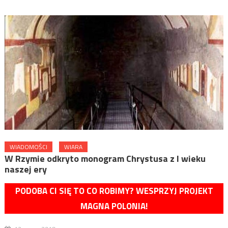
WIADOMOŚCI
WIARA
W Rzymie odkryto monogram Chrystusa z I wieku
naszej ery
PODOBA CI SIĘ TO CO ROBIMY? WESPRZYJ PROJEKT
MAGNA POLONIA!