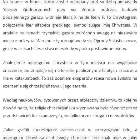
Na ścianie w tunelu, który został odkopany pod siedzibą ambasady
Stanów Zjednoczonych przy via Veneto podczas budowy
podziemnego garażu, widnieje litera X na tle litery P. To Chrystogram,
połączenie liter alfabetu greckiego, symbolizujące imię Chrystusa. W
artykule na łamach rzymskiej gazety zwrócono uwagę na niezwykłe
miejsce odkrycia. W rejonie tym znajdowały się Ogrody Salustiuszowe,
gdzie w czasach Cesarstwa mieszkały wysoko postawione osoby.
Znalezienie monogramu Chrystusa w tym miejscu ma wyjątkowe
znaczenie, bo znajduje się na terenie publicznym z tamtych czasów, a
nie w katakumbach. To zaś zdaniem ekspertów rzuca nowe światło na
szerzenie się chrześcijaństwa u jego zarania.
Według naukowców, cytowanych przez stołeczny dziennik, to kolejny
dowód na to, że religia chrześcijańska wyznawana była również przez
przedstawicieli klas zamożnych, nie tylko przez ubogich i niewolników.
„Takie graffiti chrześcijanie zamieszczali w precyzyjnym celu, a
monogram Chrystusa miał święty charakter. Ten znak miał w jakiś