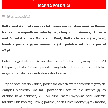
MAGNA POLONIA!
26 listopada 2019
Polka została brutalnie zaatakowana we włoskim mieście Rimini.
Napastnicy napadli na kobietę na jednej z ulic słynnego kurortu
nad Adriatykiem we Włoszech. Kiedy Polka chciała się wyrwać,
bandyci powalili ją na ziemię i ciężko pobili – informuje portal
o2.pl.
Polka przyjechała do Rimini aby znaleźć sobie dorywczą pracę. 23
listopada, około 7 rano opuściła swój hotel, aby odwiedzić pobliskie
miejsca i zapytać o ewentualne zatrudnienie.
Tuż pod hotelem do kobiety podeszło dwóch czarnoskórych mężczyzn.
Zażądali pieniędzy. Od razu powiedzieli też, że nie interesują ich
drobne, tylko banknoty 20 i 50 euro. Zaczęli wyrywać pani Violetcie
torebkę i bić kobietę. Chwilę później jeden z nich uderzył ją tak mocno,
że przewróciła się na ziemię.