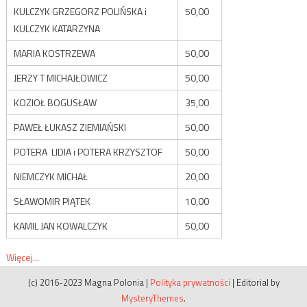
KULCZYK GRZEGORZ POLIŃSKA i
50,00
KULCZYK KATARZYNA
MARIA KOSTRZEWA
50,00
JERZY T MICHAJŁOWICZ
50,00
KOZIOŁ BOGUSŁAW
35,00
PAWEŁ ŁUKASZ ZIEMIAŃSKI
50,00
POTERA LIDIA i POTERA KRZYSZTOF
50,00
NIEMCZYK MICHAŁ
20,00
SŁAWOMIR PIĄTEK
10,00
KAMIL JAN KOWALCZYK
50,00
Więcej...
(c) 2016-2023 Magna Polonia
|
Polityka prywatności
|
Editorial by
MysteryThemes
.