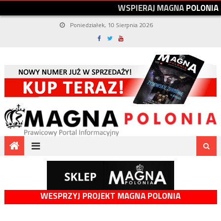
W
S
P
I
E
R
A
J
M
A
G
N
A
P
O
L
O
N
I
A
Poniedziałek, 10 Sierpnia 2026
WESPRZYJ PROJEKT MAGNA POLONIA