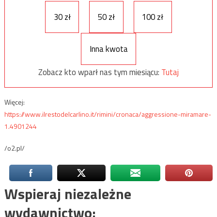
30 zł
50 zł
100 zł
Inna kwota
Zobacz kto wparł nas tym miesiącu:
Tutaj
Więcej:
https://www.ilrestodelcarlino.it/rimini/cronaca/aggressione-miramare-
1.4901244
/o2.pl/
Wspieraj niezależne
wydawnictwo: