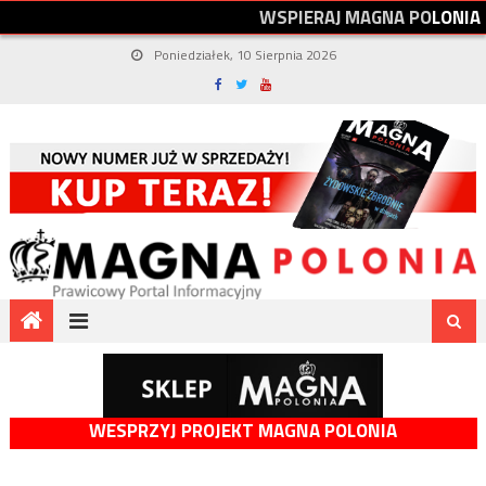
W
S
P
I
E
R
A
J
M
A
G
N
A
P
O
L
O
N
I
A
Poniedziałek, 10 Sierpnia 2026
WESPRZYJ PROJEKT MAGNA POLONIA