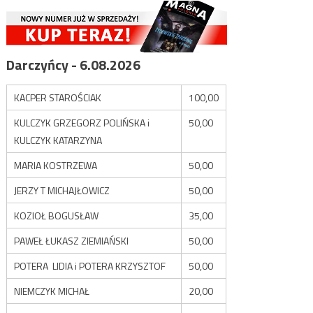
Darczyńcy - 6.08.2026
KACPER STAROŚCIAK
100,00
KULCZYK GRZEGORZ POLIŃSKA i
50,00
KULCZYK KATARZYNA
MARIA KOSTRZEWA
50,00
JERZY T MICHAJŁOWICZ
50,00
KOZIOŁ BOGUSŁAW
35,00
PAWEŁ ŁUKASZ ZIEMIAŃSKI
50,00
POTERA LIDIA i POTERA KRZYSZTOF
50,00
NIEMCZYK MICHAŁ
20,00