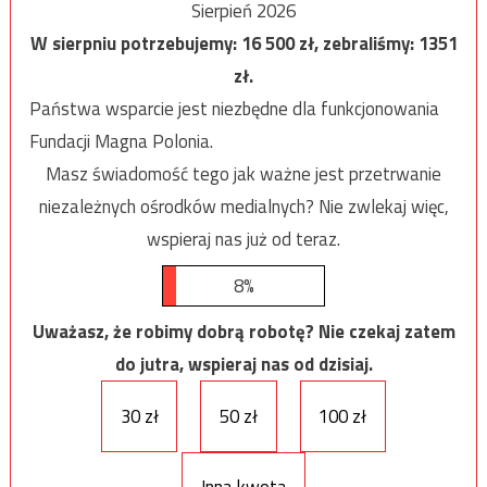
Sierpień 2026
W sierpniu potrzebujemy:
16 500
zł, zebraliśmy:
1351
zł.
Państwa wsparcie jest niezbędne dla funkcjonowania
Fundacji Magna Polonia.
Masz świadomość tego jak ważne jest przetrwanie
niezależnych ośrodków medialnych? Nie zwlekaj więc,
wspieraj nas już od teraz.
8%
Uważasz, że robimy dobrą robotę? Nie czekaj zatem
do jutra, wspieraj nas od dzisiaj.
30 zł
50 zł
100 zł