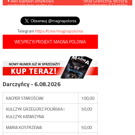
Nawigacja
Alec Baldwin omyłkowo
Straż Graniczna: Wczoraj
odnotowano 633 próby
postrzelił dwie osoby na
nielegalnego przekroczenia
wpisu
planie zdjęciowym. Jedna z
granicy
nich zmarła
Telegram
https://t.me/magnapolonia
WESPRZYJ PROJEKT MAGNA POLONIA
Darczyńcy - 6.08.2026
KACPER STAROŚCIAK
100,00
KULCZYK GRZEGORZ POLIŃSKA i
50,00
KULCZYK KATARZYNA
MARIA KOSTRZEWA
50,00