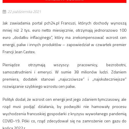
22 października 2021
Jak zawiadamia portal pch24.pl Francuzi, których dochody wynoszą
mniej niż 2 tys. euro netto miesięcznie, otrzymają jednorazowo 100
euro „dodatku inflacyjnego”, który ma zrekompensować wzrost cen
energii, paliw i innych produktów – zapowiedział w czwartek premier
Francji Jean Castex.
Pieniądze otrzymają wszyscy: pracownicy, bezrobotni,
samozatrudnieni i emeryci. W sumie 38 milionów ludzi. Zdaniem
premiera, dodatek stanowi „najuczciwsze” i „najskuteczniejsze”
rozwiązanie szybkiego wzrostu cen paliw.
Polityk dodał, że wzrost cen energii jest jego zdaniem tymczasowy, ale
rząd musi podjąć działania, by podwyżki nie hamowały procesu
wychodzenia francuskiej gospodarki z kryzysu wywołanego pandemią
COVID-19. Póki co, rząd zdecydował się na zamrożenie cen gazu do
końca 2022 r.