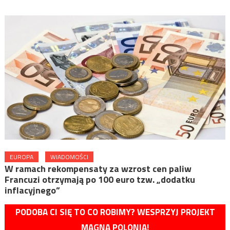
EUROPA
WIADOMOŚCI
W ramach rekompensaty za wzrost cen paliw
Francuzi otrzymają po 100 euro tzw. „dodatku
inflacyjnego”
PODOBA CI SIĘ TO CO ROBIMY? WESPRZYJ PROJEKT
MAGNA POLONIA!