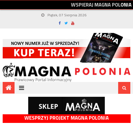
W
S
P
I
E
R
A
J
M
A
G
N
A
P
O
L
O
N
I
A
Piątek, 07 Sierpnia 2026
WESPRZYJ PROJEKT MAGNA POLONIA