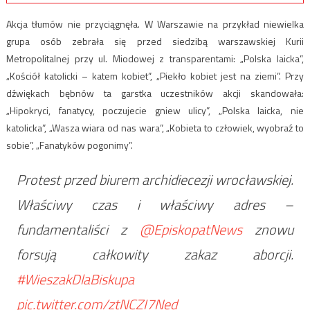
Akcja tłumów nie przyciągnęła. W Warszawie na przykład niewielka
grupa osób zebrała się przed siedzibą warszawskiej Kurii
Metropolitalnej przy ul. Miodowej z transparentami: „Polska laicka”,
„Kościół katolicki – katem kobiet”, „Piekło kobiet jest na ziemi”. Przy
dźwiękach bębnów ta garstka uczestników akcji skandowała:
„Hipokryci, fanatycy, poczujecie gniew ulicy”, „Polska laicka, nie
katolicka”, „Wasza wiara od nas wara”, „Kobieta to człowiek, wyobraź to
sobie”, „Fanatyków pogonimy”.
Protest przed biurem archidiecezji wrocławskiej.
Właściwy czas i właściwy adres –
fundamentaliści z
@EpiskopatNews
znowu
forsują całkowity zakaz aborcji.
#WieszakDlaBiskupa
pic.twitter.com/ztNCZI7Ned