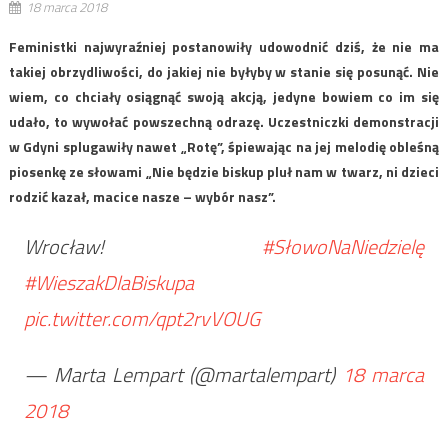
18 marca 2018
Feministki najwyraźniej postanowiły udowodnić dziś, że nie ma
takiej obrzydliwości, do jakiej nie byłyby w stanie się posunąć. Nie
wiem, co chciały osiągnąć swoją akcją, jedyne bowiem co im się
udało, to wywołać powszechną odrazę. Uczestniczki demonstracji
w Gdyni splugawiły nawet „Rotę”, śpiewając na jej melodię obleśną
piosenkę ze słowami „Nie będzie biskup pluł nam w twarz, ni dzieci
rodzić kazał, macice nasze – wybór nasz”.
Wrocław!
#SłowoNaNiedzielę
#WieszakDlaBiskupa
pic.twitter.com/qpt2rvVOUG
— Marta Lempart (@martalempart)
18 marca
2018