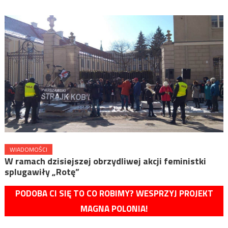
WIADOMOŚCI
W ramach dzisiejszej obrzydliwej akcji feministki
splugawiły „Rotę”
PODOBA CI SIĘ TO CO ROBIMY? WESPRZYJ PROJEKT
MAGNA POLONIA!