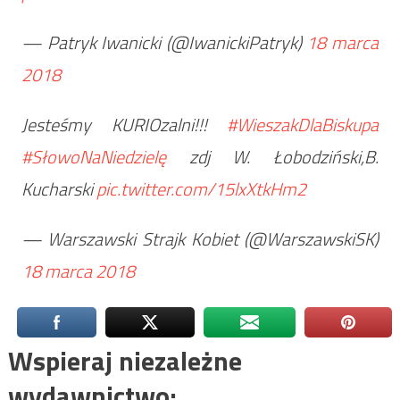
— Patryk Iwanicki (@IwanickiPatryk)
18 marca
2018
Jesteśmy KURIOzalni!!!
#WieszakDlaBiskupa
#SłowoNaNiedzielę
zdj W. Łobodziński,B.
Kucharski
pic.twitter.com/15lxXtkHm2
— Warszawski Strajk Kobiet (@WarszawskiSK)
18 marca 2018
Wspieraj niezależne
wydawnictwo: