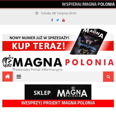
W
S
P
I
E
R
A
J
M
A
G
N
A
P
O
L
O
N
I
A
Sobota, 08 Sierpnia 2026
WESPRZYJ PROJEKT MAGNA POLONIA