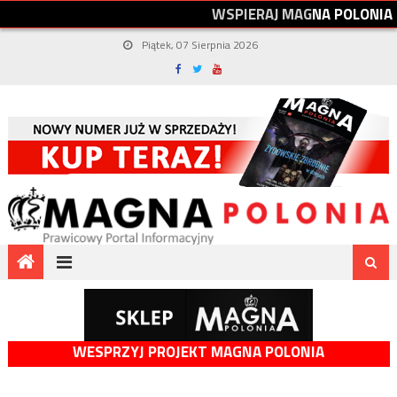
W
S
P
I
E
R
A
J
M
A
G
N
A
P
O
L
O
N
I
A
Piątek, 07 Sierpnia 2026
WESPRZYJ PROJEKT MAGNA POLONIA