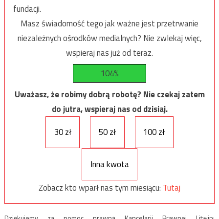
fundacji.
Masz świadomość tego jak ważne jest przetrwanie
niezależnych ośrodków medialnych? Nie zwlekaj więc,
wspieraj nas już od teraz.
104%
Uważasz, że robimy dobrą robotę? Nie czekaj zatem
do jutra, wspieraj nas od dzisiaj.
30 zł
50 zł
100 zł
Inna kwota
Zobacz kto wparł nas tym miesiącu:
Tutaj
Dziękujemy za pomoc prawną Kancelarii Prawnej Litwin: