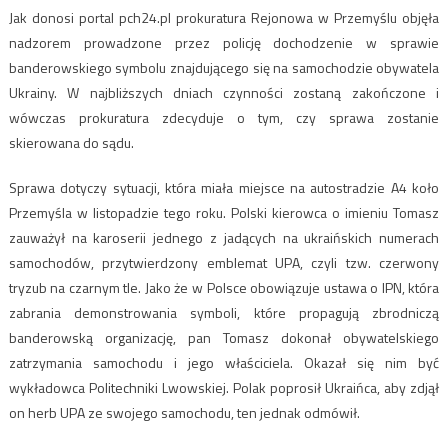
Jak donosi portal pch24.pl prokuratura Rejonowa w Przemyślu objęła
nadzorem prowadzone przez policję dochodzenie w sprawie
banderowskiego symbolu znajdującego się na samochodzie obywatela
Ukrainy. W najbliższych dniach czynności zostaną zakończone i
wówczas prokuratura zdecyduje o tym, czy sprawa zostanie
skierowana do sądu.
Sprawa dotyczy sytuacji, która miała miejsce na autostradzie A4 koło
Przemyśla w listopadzie tego roku. Polski kierowca o imieniu Tomasz
zauważył na karoserii jednego z jadących na ukraińskich numerach
samochodów, przytwierdzony emblemat UPA, czyli tzw. czerwony
tryzub na czarnym tle. Jako że w Polsce obowiązuje ustawa o IPN, która
zabrania demonstrowania symboli, które propagują zbrodniczą
banderowską organizację, pan Tomasz dokonał obywatelskiego
zatrzymania samochodu i jego właściciela. Okazał się nim być
wykładowca Politechniki Lwowskiej. Polak poprosił Ukraińca, aby zdjął
on herb UPA ze swojego samochodu, ten jednak odmówił.