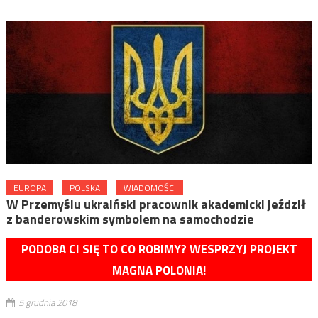
EUROPA
POLSKA
WIADOMOŚCI
W Przemyślu ukraiński pracownik akademicki jeździł
z banderowskim symbolem na samochodzie
PODOBA CI SIĘ TO CO ROBIMY? WESPRZYJ PROJEKT
MAGNA POLONIA!
5 grudnia 2018