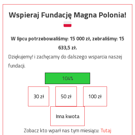
Wspieraj Fundację Magna Polonia!
W lipcu potrzebowaliśmy:
15 000
zł, zebraliśmy:
15
633,5
zł.
Dziękujemy! i zachęcamy do dalszego wsparcia naszej
fundacji.
104%
30 zł
50 zł
100 zł
Inna kwota
Zobacz kto wparł nas tym miesiącu:
Tutaj