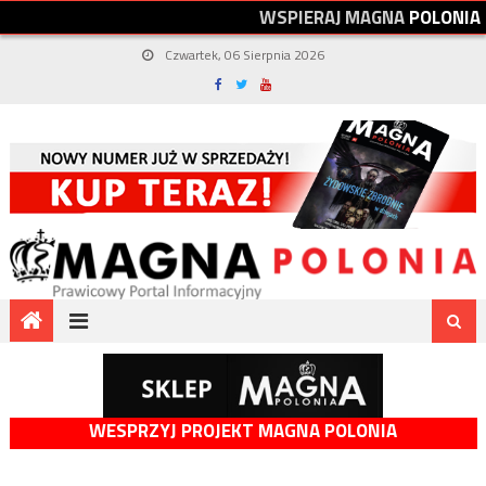
W
S
P
I
E
R
A
J
M
A
G
N
A
P
O
L
O
N
I
A
Czwartek, 06 Sierpnia 2026
WESPRZYJ PROJEKT MAGNA POLONIA