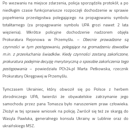
Po wezwaniu na miejsce zdarzenia, policja sporządziła protokół, a po
niedługim czasie funkcjonariusze rozpoczęli dochodzenie w sprawie
popełnienia przestępstwa polegającego na propagowaniu symbolu
totalitarnego (za propagowanie symbolu UPA grozi nawet 2 lata
więzienia). Wkrótce policyjne dochodzenie nadzorem objęła
Prokuratura Rejonowa w Przemyślu. –
Obecnie prowadzone są
czynności w tym postępowaniu, polegające na gromadzeniu dowodów
m.in. z przesłuchania świadków. Kiedy czynności zostaną zakończone,
prokuratura podejmie decyzję merytoryczną o sposobie zakończenia tego
postępowania
– powiedziała PCh24.pl Marta Petkowska, rzecznik
Prokuratury Okręgowej w Przemyślu.
Tymczasem Ukrainiec, który obwoził się po Polsce z herbem
zbrodniczego UPA, twierdzi że obywatelskie zatrzymanie jego
samochodu przez pana Tomasza było naruszeniem praw człowieka.
Złożył w tej sprawie wniosek na policję. Zwrócił się też ze skargą do
Wasyla Pawluka, generalnego konsula Ukrainy w Lublinie oraz do
ukraińskiego MSZ.