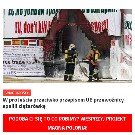
WIADOMOŚCI
W proteście przeciwko przepisom UE przewoźnicy
spalili ciężarówkę
PODOBA CI SIĘ TO CO ROBIMY? WESPRZYJ PROJEKT
MAGNA POLONIA!