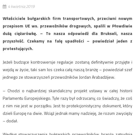
4 kwietnia 2019
Właściciele bułgarskich firm transportowych, przeciwni nowym
przepisom UE ws. przewoźników drogowych, spalili w Płowdiwie
dużą ciężarówkę. – To nasza odpowiedź dla Brukseli, nasza
przyszłość. Czekamy na falę upadłości – powiedział jeden z
protestujących.
Jeżeli budzące kontrowersje regulacje zostaną definitywnie przyjęte i
wejdą w życie, taki sam los czeka całą naszą branżę – powiedział szef
jednego ze stowarzyszeń przewoźników Jordan Arabadżijew.
– Chodzi o najbardziej skandaliczny projekt ustawy w całej historii
Parlamentu Europejskiego. Tyle razy był odrzucany, co świadczy, że coś
z nim nie jest w porządku. Jest to protekcjonistyczny dokument, który
dzieli Europę na dwie. Wciąż jednak mamy nadzieję, że rozum zwycięży
– dodał.
Według stowarzyszenia bułgarskich przewoźników branża zatrudnia