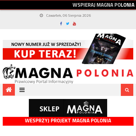
W
S
P
I
E
R
A
J
M
A
G
N
A
P
O
L
O
N
I
A
Czwartek, 06 Sierpnia 2026
WESPRZYJ PROJEKT MAGNA POLONIA