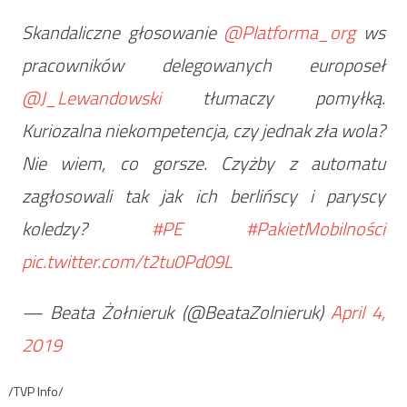
Skandaliczne głosowanie
@Platforma_org
ws
pracowników delegowanych europoseł
@J_Lewandowski
tłumaczy pomyłką.
Kuriozalna niekompetencja, czy jednak zła wola?
Nie wiem, co gorsze. Czyżby z automatu
zagłosowali tak jak ich berlińscy i paryscy
koledzy?
#PE
#PakietMobilności
pic.twitter.com/t2tu0Pd09L
— Beata Żołnieruk (@BeataZolnieruk)
April 4,
2019
/TVP Info/