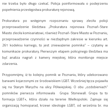
nie trzeba było długo czekać. Policja poinformowała o podejrzeniu
popełnienia przestępstwa prokuraturę rejonową.
Prokuratura po wstępnym rozpoznaniu sprawy zleciła policji
przeprowadzenie śledztwa „Prokuratura rejonowa Poznań-Stare
Miasto zleciła komisariatowi, również Poznań-Stare Miasto w Poznaniu,
przeprowadzenie czynności w niezbędnym zakresie w kierunku art.
261 kodeksu karnego, to jest znieważenie pomnika” – czytamy w
komunikacie prokuratury. Pierwszym etapem policyjnego śledztwa ma
być analiza nagrań z kamery miejskiej, która monitoruje miejsce
zdarzenia.
Przypomnijmy, iż to kolejny pomnik w Poznaniu, który udekorowano
barwami kojarzonymi ze środowiskiem LGBT. Wcześniej tęcza pojawiła
się na Starym Marychu na ulicy Półwiejskiej. O obu „ozdobieniach”
pomników pierwsza informowała Grupa Stonewall. Grupa ta to
formacja LGBT+, która działa na terenie Wielkopolski. Zajmuje się
organizacją homoparad, krzewi ideologie LGBT, od września br. ma