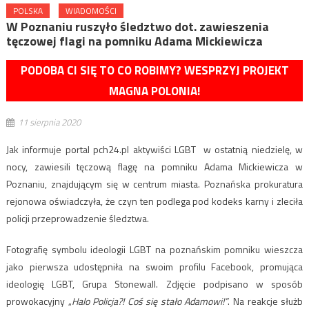
POLSKA
WIADOMOŚCI
W Poznaniu ruszyło śledztwo dot. zawieszenia
tęczowej flagi na pomniku Adama Mickiewicza
PODOBA CI SIĘ TO CO ROBIMY? WESPRZYJ PROJEKT
MAGNA POLONIA!
11 sierpnia 2020
Jak informuje portal pch24.pl aktywiści LGBT w ostatnią niedzielę, w
nocy, zawiesili tęczową flagę na pomniku Adama Mickiewicza w
Poznaniu, znajdującym się w centrum miasta. Poznańska prokuratura
rejonowa oświadczyła, że czyn ten podlega pod kodeks karny i zleciła
policji przeprowadzenie śledztwa.
Fotografię symbolu ideologii LGBT na poznańskim pomniku wieszcza
jako pierwsza udostępniła na swoim profilu Facebook, promująca
ideologię LGBT, Grupa Stonewall. Zdjęcie podpisano w sposób
prowokacyjny „
Halo Policja?! Coś się stało Adamowi!”
. Na reakcje służb