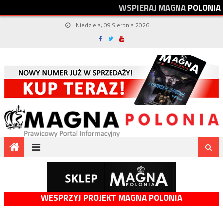
W
S
P
I
E
R
A
J
M
A
G
N
A
P
O
L
O
N
I
A
Niedziela, 09 Sierpnia 2026
WESPRZYJ PROJEKT MAGNA POLONIA