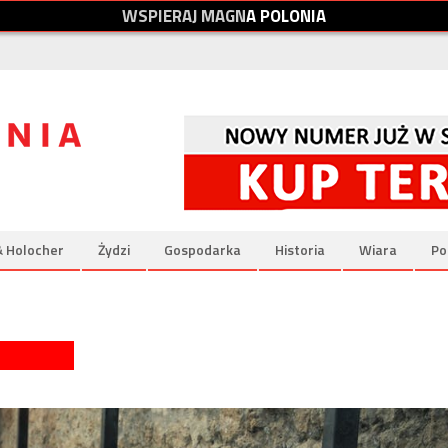
W
S
P
I
E
R
A
J
M
A
G
N
A
P
O
L
O
N
I
A
& Holocher
Żydzi
Gospodarka
Historia
Wiara
Po