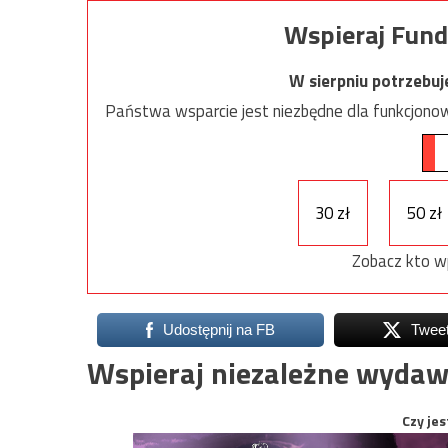
Wspieraj Fund
W sierpniu potrzebu
Państwa wsparcie jest niezbędne dla funkcjonow
30 zł
50 zł
Zobacz kto w
Udostępnij na FB
Twee
Wspieraj niezależne wydaw
Czy jes