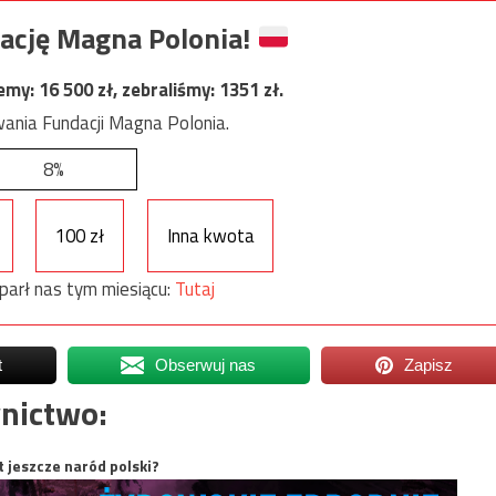
ację Magna Polonia!
jemy:
16 500
zł, zebraliśmy:
1351
zł.
ania Fundacji Magna Polonia.
8%
100 zł
Inna kwota
parł nas tym miesiącu:
Tutaj
t
Obserwuj nas
Zapisz
nictwo:
t jeszcze naród polski?