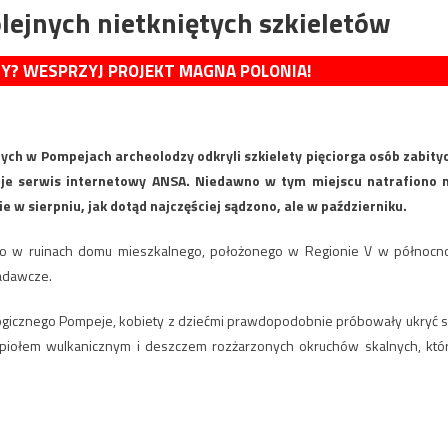
lejnych nietkniętych szkieletów
MY? WESPRZYJ PROJEKT MAGNA POLONIA!
h w Pompejach archeolodzy odkryli szkielety pięciorga osób zabity
uje serwis internetowy ANSA. Niedawno w tym miejscu natrafiono 
e w sierpniu, jak dotąd najczęściej sądzono, ale w październiku.
ano w ruinach domu mieszkalnego, położonego w Regionie V w północn
badawcze.
gicznego Pompeje, kobiety z dziećmi prawdopodobnie próbowały ukryć s
opiołem wulkanicznym i deszczem rozżarzonych okruchów skalnych, któ