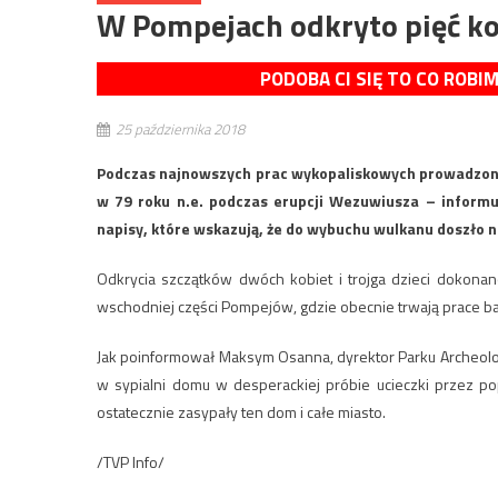
W Pompejach odkryto pięć ko
PODOBA CI SIĘ TO CO ROBI
25 października 2018
Podczas najnowszych prac wykopaliskowych prowadzonyc
w 79 roku n.e. podczas erupcji Wezuwiusza – inform
napisy, które wskazują, że do wybuchu wulkanu doszło ni
Odkrycia szczątków dwóch kobiet i trojga dzieci dokon
wschodniej części Pompejów, gdzie obecnie trwają prace 
Jak poinformował Maksym Osanna, dyrektor Parku Archeolo
w sypialni domu w desperackiej próbie ucieczki przez p
ostatecznie zasypały ten dom i całe miasto.
/TVP Info/