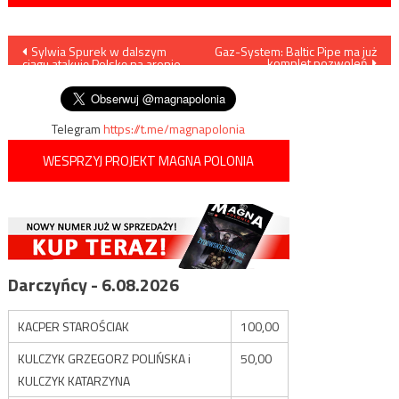
Nawigacja
Sylwia Spurek w dalszym
Gaz-System: Baltic Pipe ma już
komplet pozwoleń
ciągu atakuję Polskę na arenie
wpisu
międzynarodowej
Telegram
https://t.me/magnapolonia
WESPRZYJ PROJEKT MAGNA POLONIA
Darczyńcy - 6.08.2026
KACPER STAROŚCIAK
100,00
KULCZYK GRZEGORZ POLIŃSKA i
50,00
KULCZYK KATARZYNA