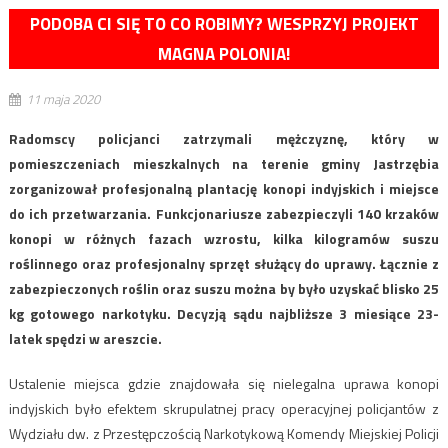
PODOBA CI SIĘ TO CO ROBIMY? WESPRZYJ PROJEKT
MAGNA POLONIA!
11 maja 2020
Radomscy policjanci zatrzymali mężczyznę, który w
pomieszczeniach mieszkalnych na terenie gminy Jastrzębia
zorganizował profesjonalną plantację konopi indyjskich i miejsce
do ich przetwarzania. Funkcjonariusze zabezpieczyli 140 krzaków
konopi w różnych fazach wzrostu, kilka kilogramów suszu
roślinnego oraz profesjonalny sprzęt służący do uprawy. Łącznie z
zabezpieczonych roślin oraz suszu można by było uzyskać blisko 25
kg gotowego narkotyku. Decyzją sądu najbliższe 3 miesiące 23-
latek spędzi w areszcie.
Ustalenie miejsca gdzie znajdowała się nielegalna uprawa konopi
indyjskich było efektem skrupulatnej pracy operacyjnej policjantów z
Wydziału dw. z Przestępczością Narkotykową Komendy Miejskiej Policji