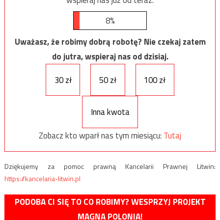
wspieraj nas już od teraz.
8%
Uważasz, że robimy dobrą robotę? Nie czekaj zatem
do jutra, wspieraj nas od dzisiaj.
30 zł
50 zł
100 zł
Inna kwota
Zobacz kto wparł nas tym miesiącu:
Tutaj
Dziękujemy za pomoc prawną Kancelarii Prawnej Litwin:
https://kancelaria-litwin.pl
PODOBA CI SIĘ TO CO ROBIMY? WESPRZYJ PROJEKT
MAGNA POLONIA!