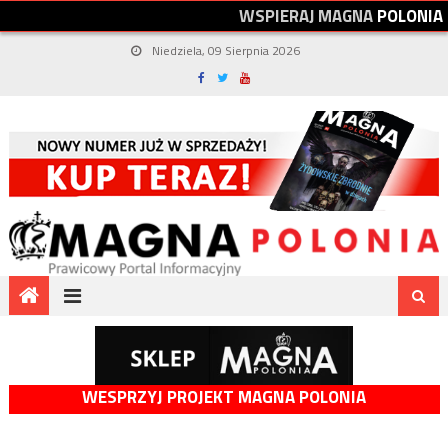
W
S
P
I
E
R
A
J
M
A
G
N
A
P
O
L
O
N
I
A
Niedziela, 09 Sierpnia 2026
WESPRZYJ PROJEKT MAGNA POLONIA