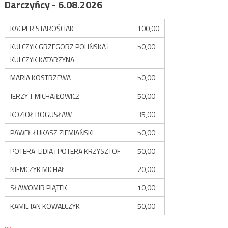
Darczyńcy - 6.08.2026
KACPER STAROŚCIAK
100,00
KULCZYK GRZEGORZ POLIŃSKA i
50,00
KULCZYK KATARZYNA
MARIA KOSTRZEWA
50,00
JERZY T MICHAJŁOWICZ
50,00
KOZIOŁ BOGUSŁAW
35,00
PAWEŁ ŁUKASZ ZIEMIAŃSKI
50,00
POTERA LIDIA i POTERA KRZYSZTOF
50,00
NIEMCZYK MICHAŁ
20,00
SŁAWOMIR PIĄTEK
10,00
KAMIL JAN KOWALCZYK
50,00