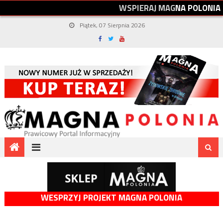
W
S
P
I
E
R
A
J
M
A
G
N
A
P
O
L
O
N
I
A
Piątek, 07 Sierpnia 2026
WESPRZYJ PROJEKT MAGNA POLONIA