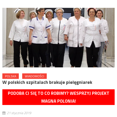
POLSKA
WIADOMOŚCI
W polskich szpitalach brakuje pielęgniarek
PODOBA CI SIĘ TO CO ROBIMY? WESPRZYJ PROJEKT
MAGNA POLONIA!
21 stycznia 2019