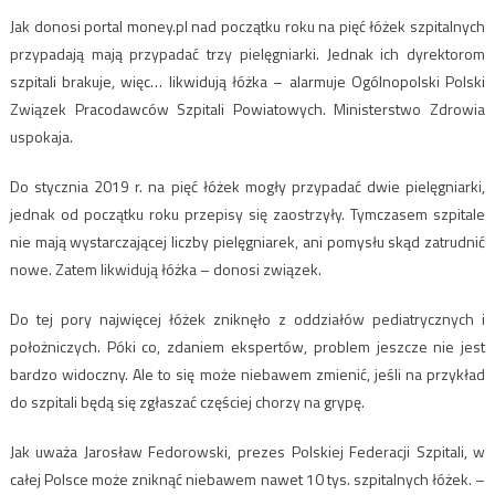
Jak donosi portal money.pl nad początku roku na pięć łóżek szpitalnych
przypadają mają przypadać trzy pielęgniarki. Jednak ich dyrektorom
szpitali brakuje, więc… likwidują łóżka – alarmuje Ogólnopolski Polski
Związek Pracodawców Szpitali Powiatowych. Ministerstwo Zdrowia
uspokaja.
Do stycznia 2019 r. na pięć łóżek mogły przypadać dwie pielęgniarki,
jednak od początku roku przepisy się zaostrzyły. Tymczasem szpitale
nie mają wystarczającej liczby pielęgniarek, ani pomysłu skąd zatrudnić
nowe. Zatem likwidują łóżka – donosi związek.
Do tej pory najwięcej łóżek zniknęło z oddziałów pediatrycznych i
położniczych. Póki co, zdaniem ekspertów, problem jeszcze nie jest
bardzo widoczny. Ale to się może niebawem zmienić, jeśli na przykład
do szpitali będą się zgłaszać częściej chorzy na grypę.
Jak uważa Jarosław Fedorowski, prezes Polskiej Federacji Szpitali, w
całej Polsce może zniknąć niebawem nawet 10 tys. szpitalnych łóżek. –