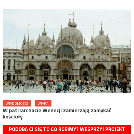
WIADOMOŚCI
WIARA
W patriarchacie Wenecji zamierzają zamykać
kościoły
PODOBA CI SIĘ TO CO ROBIMY? WESPRZYJ PROJEKT