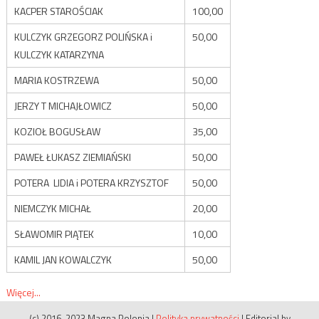
KACPER STAROŚCIAK
100,00
KULCZYK GRZEGORZ POLIŃSKA i
50,00
KULCZYK KATARZYNA
MARIA KOSTRZEWA
50,00
JERZY T MICHAJŁOWICZ
50,00
KOZIOŁ BOGUSŁAW
35,00
PAWEŁ ŁUKASZ ZIEMIAŃSKI
50,00
POTERA LIDIA i POTERA KRZYSZTOF
50,00
NIEMCZYK MICHAŁ
20,00
SŁAWOMIR PIĄTEK
10,00
KAMIL JAN KOWALCZYK
50,00
Więcej...
(c) 2016-2023 Magna Polonia
|
Polityka prywatności
|
Editorial by