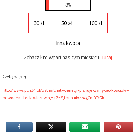
8%
30 zł
50 zł
100 zł
Inna kwota
Zobacz kto wparł nas tym miesiącu:
Tutaj
Czytaj więcej:
http://www.pch24.pl/patriarchat-wenecji-planuje-zamykac-koscioly–
powodem-brak-wiernych,51258,i.html#ixzz4g0mlYBGk