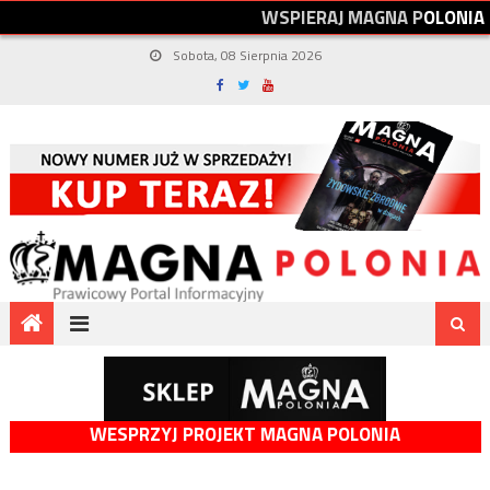
W
S
P
I
E
R
A
J
M
A
G
N
A
P
O
L
O
N
I
A
Sobota, 08 Sierpnia 2026
WESPRZYJ PROJEKT MAGNA POLONIA