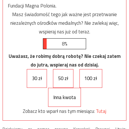
Fundacji Magna Polonia.
Masz świadomość tego jak ważne jest przetrwanie
niezależnych ośrodków medialnych? Nie zwlekaj więc,
wspieraj nas już od teraz.
8%
Uważasz, że robimy dobrą robotę? Nie czekaj zatem
do jutra, wspieraj nas od dzisiaj.
30 zł
50 zł
100 zł
Inna kwota
Zobacz kto wparł nas tym miesiącu:
Tutaj
Dziękujemy za pomoc prawną Kancelarii Prawnej Litwin: