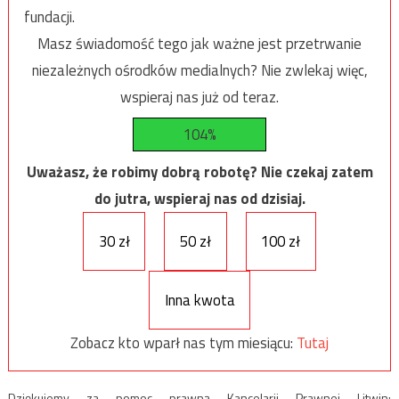
fundacji.
Masz świadomość tego jak ważne jest przetrwanie
niezależnych ośrodków medialnych? Nie zwlekaj więc,
wspieraj nas już od teraz.
104%
Uważasz, że robimy dobrą robotę? Nie czekaj zatem
do jutra, wspieraj nas od dzisiaj.
30 zł
50 zł
100 zł
Inna kwota
Zobacz kto wparł nas tym miesiącu:
Tutaj
Dziękujemy za pomoc prawną Kancelarii Prawnej Litwin: