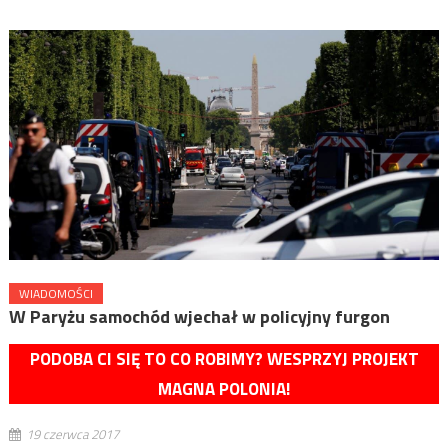
WIADOMOŚCI
W Paryżu samochód wjechał w policyjny furgon
PODOBA CI SIĘ TO CO ROBIMY? WESPRZYJ PROJEKT
MAGNA POLONIA!
19 czerwca 2017