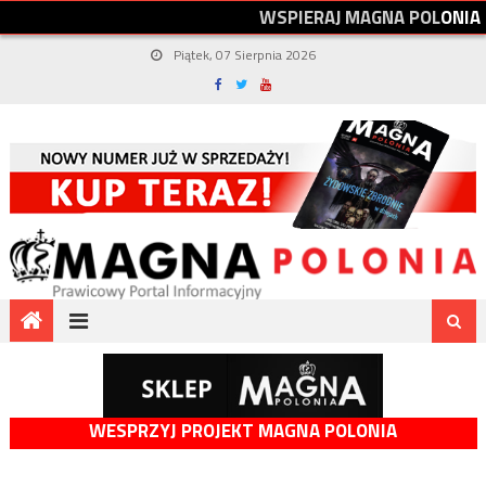
W
S
P
I
E
R
A
J
M
A
G
N
A
P
O
L
O
N
I
A
Piątek, 07 Sierpnia 2026
WESPRZYJ PROJEKT MAGNA POLONIA