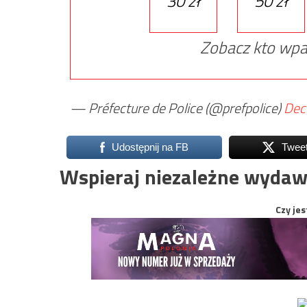
30 zł
50 zł
Zobacz kto wpa
— Préfecture de Police (@prefpolice)
Dec
Udostępnij na FB
Twee
Wspieraj niezależne wydaw
Czy jes