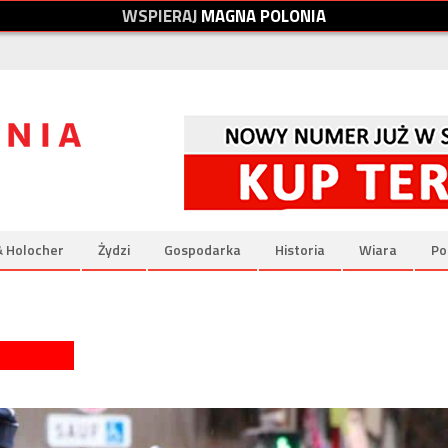
W
S
P
I
E
R
A
J
M
A
G
N
A
P
O
L
O
N
I
A
& Holocher
Żydzi
Gospodarka
Historia
Wiara
Po