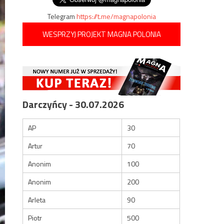
Telegram
https://t.me/magnapolonia
WESPRZYJ PROJEKT MAGNA POLONIA
Darczyńcy - 30.07.2026
AP
30
Artur
70
Anonim
100
Anonim
200
Arleta
90
Piotr
500