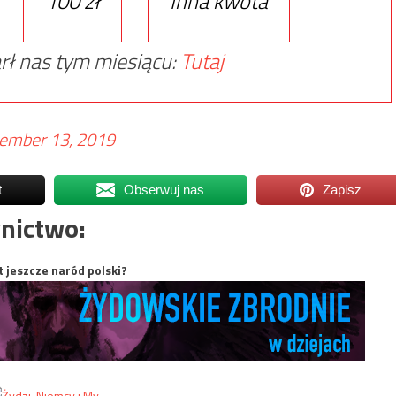
100 zł
Inna kwota
rł nas tym miesiącu:
Tutaj
ember 13, 2019
t
Obserwuj nas
Zapisz
nictwo:
t jeszcze naród polski?