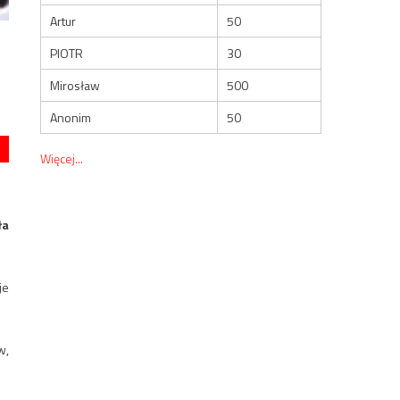
Artur
50
PIOTR
30
Mirosław
500
Anonim
50
Więcej...
ła
je
w,