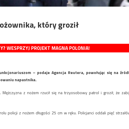
nożownika, który groził
MY? WESPRZYJ PROJEKT MAGNA POLONIA!
 funkcjonariuszom – podaje Agencja Reutera, powołując się na źród
izowaniu napastnika.
Mężczyzna z nożem rzucił się na trzyosobowy patrol i groził, że zabi
lu policji z nożem długości 25 cm w ręku. Policjanci oddali pięć strzałó