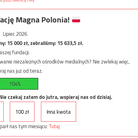
ację Magna Polonia!
Lipiec 2026
my:
15 000
zł, zebraliśmy:
15 633,5
zł.
szej fundacji.
anie niezależnych ośrodków medialnych? Nie zwlekaj więc,
raj nas już od teraz.
104%
e czekaj zatem do jutra, wspieraj nas od dzisiaj.
100 zł
Inna kwota
parł nas tym miesiącu:
Tutaj