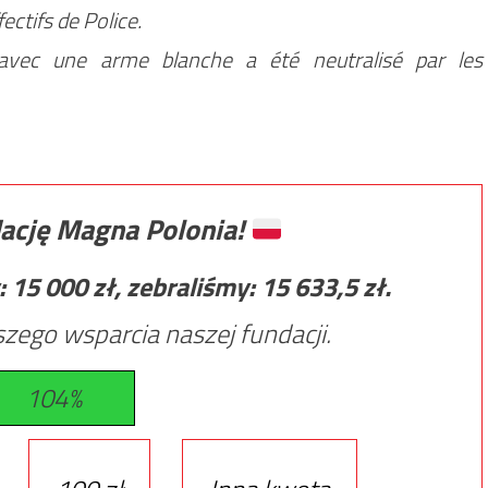
ectifs de Police.
vec une arme blanche a été neutralisé par les
ację Magna Polonia!
:
15 000
zł, zebraliśmy:
15 633,5
zł.
zego wsparcia naszej fundacji.
104%