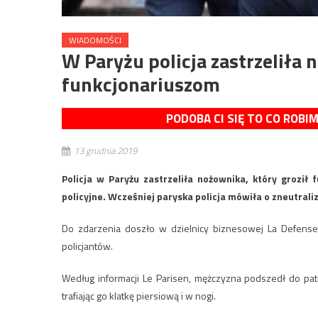
WIADOMOŚCI
W Paryżu policja zastrzeliła 
funkcjonariuszom
PODOBA CI SIĘ TO CO ROBI
13 grudnia 2019
Policja w Paryżu zastrzeliła nożownika, który groził
policyjne. Wcześniej paryska policja mówiła o zneutral
Do zdarzenia doszło w dzielnicy biznesowej La Defense. 
policjantów.
Według informacji Le Parisen, mężczyzna podszedł do patro
trafiając go klatkę piersiową i w nogi.