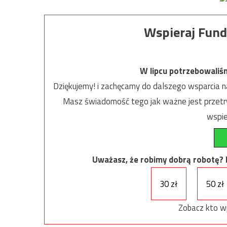
Wspieraj Fund
W lipcu potrzebowaliś
Dziękujemy! i zachęcamy do dalszego wsparcia na
Masz świadomość tego jak ważne jest przetrw
wspie
Uważasz, że robimy dobrą robotę? Ni
30 zł
50 zł
Zobacz kto w